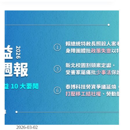
白
週
領
報
外
｜
籍
03/02
–
卻
03/15】
排
政
除
院
新
強
住
化
民
支
挨
持
批
25
歧
歲
視
以
下
在
學
照
顧
者、
2026-03-02
勞