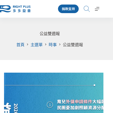
跳
捐款支持
至
主
要
內
容
公益雙週報
首頁
主選單
時事
公益雙週報