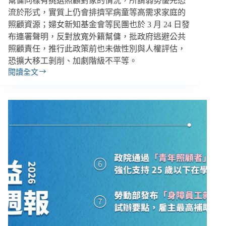
幫傭同樣有挑選照顧對象的情況，所謂弱勢優先恐
流於形式，實質上仍會排擠罕病童等高需求家庭的
照顧資源；婦女新知基金會等民團也於 3 月 24 日發
布連署聲明，反對放寬外籍幫傭，批政府逃避公共
照顧責任，推行此政策前也未做性別與人權評估，
恐擴大移工剝削、加劇階級不平等。
閱讀全文
【雙
週
報
｜
03/16
–
03/29】
育
兒
外
傭
鬆
綁
惹
資