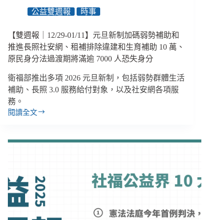
安
公益雙週報
時事
網
2.0
傳
【雙週報｜12/29-01/11】元旦新制加碼弱勢補助和
欠
推進長照社安網、租補排除違建和生育補助 10 萬、
薪
原民身分法過渡期將滿逾 7000 人恐失身分
衛
福
衛福部推出多項 2026 元旦新制，包括弱勢群體生活
部
補助、長照 3.0 服務給付對象，以及社安網各項服
令
務。
改
閱讀全文
善、
【雙
身
週
權
報
法
｜
初
12/29-
審
01/11】
通
元
過
旦
歧
新
視
制
最
加