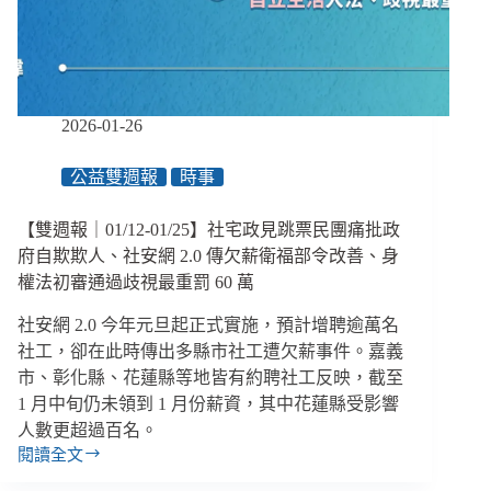
20
歲
起
算、
住
2026-01-26
宅
法
公益雙週報
時事
三
讀
社
【雙週報｜01/12-01/25】社宅政見跳票民團痛批政
宅
府自欺欺人、社安網 2.0 傳欠薪衛福部令改善、身
保
權法初審通過歧視最重罰 60 萬
留
２
社安網 2.0 今年元旦起正式實施，預計增聘逾萬名
成
社工，卻在此時傳出多縣市社工遭欠薪事件。嘉義
婚
市、彰化縣、花蓮縣等地皆有約聘社工反映，截至
育
1 月中旬仍未領到 1 月份薪資，其中花蓮縣受影響
宅、
人數更超過百名。
剴
剴
閱讀全文
【雙
案
週