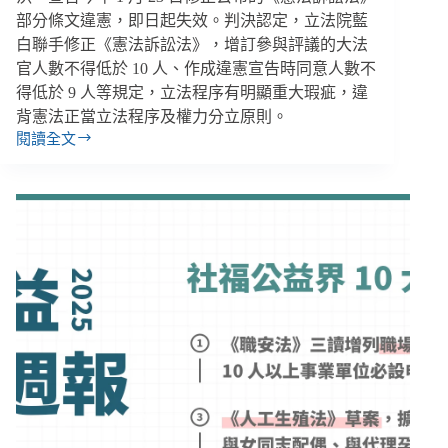
育
部分條文違憲，即日起失效。判決認定，立法院藍
補
白聯手修正《憲法訴訟法》，增訂參與評議的大法
助
官人數不得低於 10 人、作成違憲宣告時同意人數不
10
萬、
得低於 9 人等規定，立法程序有明顯重大瑕疵，違
原
背憲法正當立法程序及權力分立原則。
民
閱讀全文
【雙
身
週
分
報
法
｜
過
12/15-
渡
12/28】
期
憲
將
法
滿
法
逾
庭
7000
判
人
憲
恐
訴
失
法
身
修
分