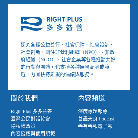
專
案
法
高
最
院
低
維
時
持
19
薪
年
提
探究各種公益善行、社會保障、社會設計、
10
高
社會創新，關注非營利組織（NPO）、非政
月
至
徒
府組織（NGO）、社會企業等各種推動共好
最
刑
的行動與團體，也支持各種無畏高牆或障
低
工
礙，力圖扶持雞蛋的倡議與服務。
資
1.25
倍、
關於我們
內容頻道
地
方
Right Plus 多多益善
深度專題報導
民
代
臺灣公民對話協會
善盡天良 Podcast
性
隱私權政策
善有善報電子報
別
內容授權與使用規範
保