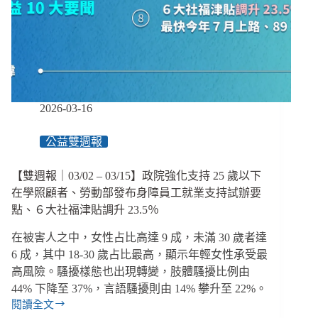
源
不
均
疑
慮、
長
照
2026-03-16
新
制
公益雙週報
嚴
禁
虐
【雙週報｜03/02 – 03/15】政院強化支持 25 歲以下
待
在學照顧者、勞動部發布身障員工就業支持試辦要
詐
點、６大社福津貼調升 23.5％
騙
者
在被害人之中，女性占比高達 9 成，未滿 30 歲者達
回
6 成，其中 18-30 歲占比最高，顯示年輕女性承受最
任、
高風險。騷擾樣態也出現轉變，肢體騷擾比例由
長
44% 下降至 37%，言語騷擾則由 14% 攀升至 22%。
照
閱讀全文
納
【雙