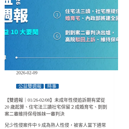
貼
案
調
特
升
赦
23.5％
身
障
團
體
反
彈、
新
北
校
2026-02-09
園
割
公益雙週報
時事
頸
案
定
【雙週報｜01/26-02/08】未成年性侵追訴期有望從
讞
20 歲起算、住宅法三讀社宅保留２成婚育宅、剴剴
家
案二審維持保母姊妹一審判決
屬
痛
兒少性侵案件中 9 成為熟人性侵，被害人當下通常