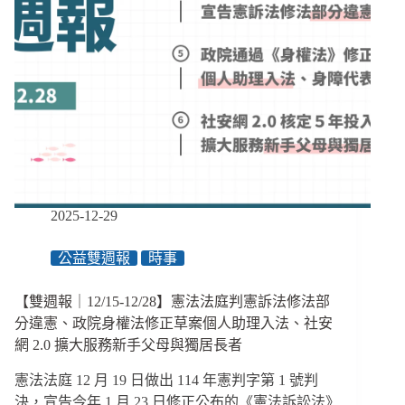
重
碼
罰
弱
60
勢
萬
補
助
和
推
進
長
照
社
2025-12-29
安
網、
公益雙週報
時事
租
補
排
【雙週報｜12/15-12/28】憲法法庭判憲訴法修法部
除
分違憲、政院身權法修正草案個人助理入法、社安
違
網 2.0 擴大服務新手父母與獨居長者
建
和
憲法法庭 12 月 19 日做出 114 年憲判字第 1 號判
生
決，宣告今年 1 月 23 日修正公布的《憲法訴訟法》