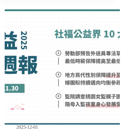
安
週
網
報
2.0
｜
擴
12/01-
大
12/14】
服
《職
務
安
新
法》
手
增
父
設
母
職
與
場
獨
霸
居
凌
長
專
者
章、
《人
工
生
殖
法》
2025-12-01
擴