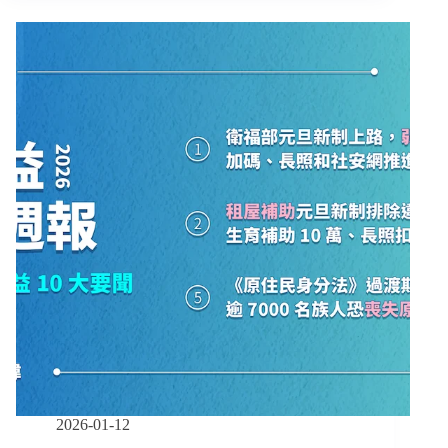
二
報
審
｜
維
01/12-
持
01/25】
保
社
母
宅
姊
政
妹
見
一
跳
審
票
判
民
決
團
痛
批
政
府
自
欺
欺
人、
2026-01-12
社