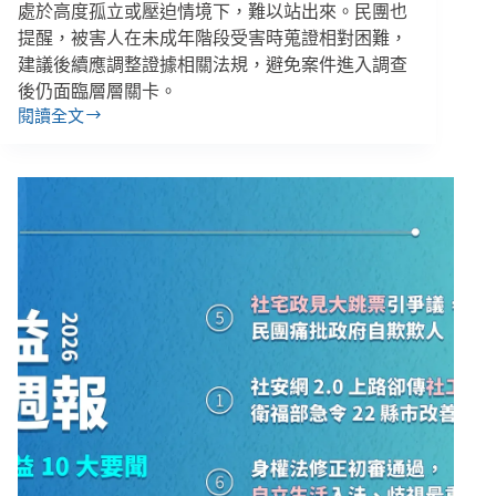
批
處於高度孤立或壓迫情境下，難以站出來。民團也
偏
提醒，被害人在未成年階段受害時蒐證相對困難，
袒、
建議後續應調整證據相關法規，避免案件進入調查
泰
後仍面臨層層關卡。
博
閱讀全文
勞
【雙
資
週
爭
報
議
｜
工
01/26-
會
02/08】
控
未
訴
成
打
年
壓
性
侵
追
訴
期
有
望
從