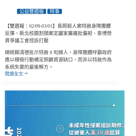
動
部
公益雙週報
時事
發
布
【雙週報｜02/09-03/01】長照殺人案特赦身障團體
身
反彈、新北校園割頸案定讞家屬痛批偏袒、泰博勞
障
資爭議工會控訴打壓
員
工
總統賴清德批示特赦 8 旬婦人，身障團體呼籲政府
就
應以積極行動補足照顧資源缺口，而非以特赦作為
業
系統失靈的最後解方。
支
閱讀全文
持
【雙
試
週
辦
報
要
｜
點、
02/09-
６
03/01】
大
長
社
照
福
殺
津
人