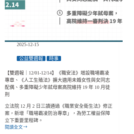
法
部
分
違
憲、
政
院
2025-12-15
身
權
公益雙週報
時事
法
修
正
【雙週報｜12/01-12/14】《職安法》增設職場霸凌
草
專章、《人工生殖法》擴大適用未婚女性與女同志
案
配偶、多重障礙少年弒母案高院維持 19 年 10 月徒
個
刑
人
助
立法院 12 月 2 日三讀通過《職業安全衛生法》修正
理
案，新增「職場霸凌防治專章」，為勞工權益保障
入
立下重要里程碑。
法、
閱讀全文
社
【雙