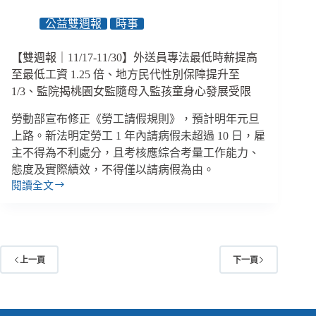
大
公益雙週報
時事
適
用
未
【雙週報｜11/17-11/30】外送員專法最低時薪提高
婚
至最低工資 1.25 倍、地方民代性別保障提升至
女
1/3、監院揭桃園女監隨母入監孩童身心發展受限
性
與
勞動部宣布修正《勞工請假規則》，預計明年元旦
女
上路。新法明定勞工 1 年內請病假未超過 10 日，雇
同
主不得為不利處分，且考核應綜合考量工作能力、
志
態度及實際績效，不得僅以請病假為由。
配
閱讀全文
偶、
【雙
多
週
重
報
障
｜
11/17-
礙
上一頁
下一頁
11/30】
少
外
年
送
弒
員
母