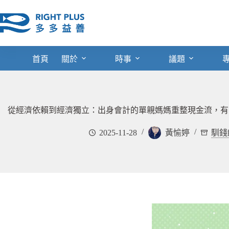
跳
至
主
要
內
首頁
關於
時事
議題
容
從經濟依賴到經濟獨立：出身會計的單親媽媽重整現金流，有
2025-11-28
黃愉婷
馴錢