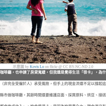
示意圖 by
Kovis Lo
on flickr @ CC BY-NC-ND 2.0
咖啡廳，也申請了房貸寬緩，但我還是覺得生活「很卡」，為什
（非完全受僱於人）承受風險，但手上的現金流還不足以撐起這
縣市做咖啡廳，其餘時間還要維護店面、採買原料、烘豆、接送