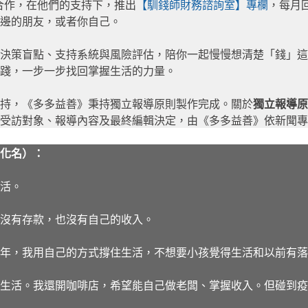
合作，在他們的支持下，推出
【馴錢師財務諮詢室】專欄
，每月
邊的朋友，或者你自己。
務決策盲點、支持系統與風險評估，陪你一起慢慢想清楚「錢」
踐，一步一步找回掌握生活的力量。
支持，《多多益善》秉持獨立報導原則製作完成。關於
獨立報導原
受訪對象、報導內容及最終編輯決定，由《多多益善》依新聞專
化名）：
生活。
沒有存款，也沒有自己的收入。
2 年，我用自己的方式撐住生活，不想要小孩覺得生活和以前有
生活。我還開咖啡店，希望能自己做老闆、掌握收入。但碰到疫