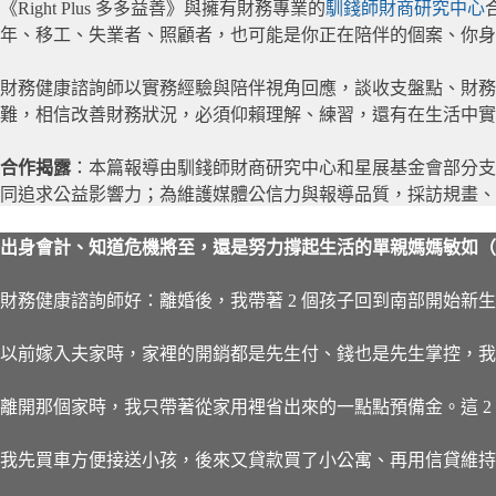
《Right Plus 多多益善》與擁有財務專業的
馴錢師財商研究中心
年、移工、失業者、照顧者，也可能是你正在陪伴的個案、你身
財務健康諮詢師以實務經驗與陪伴視角回應，談收支盤點、財
難，相信改善財務狀況，必須仰賴理解、練習，還有在生活中實
合作揭露
：本篇報導由馴錢師財商研究中心和星展基金會部分
同追求公益影響力；為維護媒體公信力與報導品質，採訪規畫、
出身會計、知道危機將至，還是努力撐起生活的單親媽媽敏如（
財務健康諮詢師好：離婚後，我帶著 2 個孩子回到南部開始新
以前嫁入夫家時，家裡的開銷都是先生付、錢也是先生掌控，我
離開那個家時，我只帶著從家用裡省出來的一點點預備金。這 
我先買車方便接送小孩，後來又貸款買了小公寓、再用信貸維持