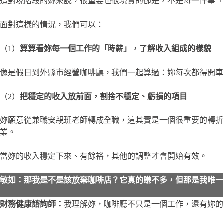
這對現階段的妳來說，很重要也很現實的卻是，不是每一件事「
面對這樣的情況，我們可以：
（1）
算算看妳每一個工作的「時薪」，了解收入組成的樣貌
像是假日到外縣市經營咖啡廳，我們一起算過：妳每次都得開車一
（2）
把穩定的收入放前面，割捨不穩定、虧損的項目
妳願意從兼職安親班老師轉成全職，這其實是一個很重要的轉
業。
當妳的收入穩定下來、有餘裕，其他的調整才會開始有效。
敏如：那我是不是該放棄咖啡店？它真的賺不多，但那是我唯一
財務健康諮詢師：
我理解妳，咖啡廳不只是一個工作，還有妳的