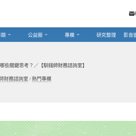
專題
公益圈
專欄
研究整理
影音
哪些關鍵思考？／【馴錢師財務諮詢室】
師財務諮詢室
/
熱門專欄