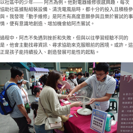
以社區中的少年—— 阿杰為例。他對電器維修很感興趣，每次
協助社區據點組裝設備、清洗電風扇時，都十分的投入且積極參
與。我發現「動手維修」是阿杰有高度意願參與且樂於嘗試的事
情，便有意識地創造、增加機會給阿杰嘗試。
過程中，阿杰不免遇到挫折和失敗，但與以往學習經驗不同的
是，他會主動找尋資訊、尋求協助來克服眼前的困境。或許，這
正是孩子能持續投入、創造發展可能性的起點。