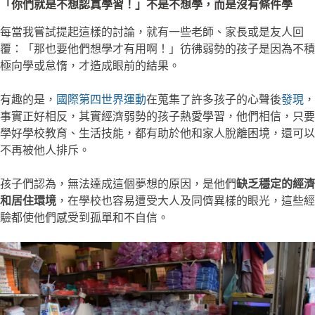
「你們就是不想認真學習！」不是不想學，而是沒有條件學
每當我嘗試提起這樣的討論，就有一些老師、家長或是友人回
覆：「那也要他們想學才有用啊！」彷彿弱勢的孩子是因為不積
極向學或怠惰，才造成眼前的結果。
有趣的是，
國際第四世界運動
在蒐集了許多孩子的心聲後
發現
，
事實正好相反，其實經濟弱勢的孩子熱愛學習，他們相信，只要
學好學校教育、生活技能，都有助於他和家人脫離困境，還可以
不再被他人排斥。
孩子們認為，無法達成這個夢想的原因，是他們
缺乏穩定的經濟
和居住環境
，在學校也容易遭受大人及同儕異樣的眼光，這些經
驗都使他們感受到孤單和不自信。