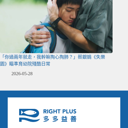
「你過兩年就走，我幹嘛掏心掏肺？」蔡銀娟《失樂
園》瞄準育幼院殘酷日常
2026-05-28