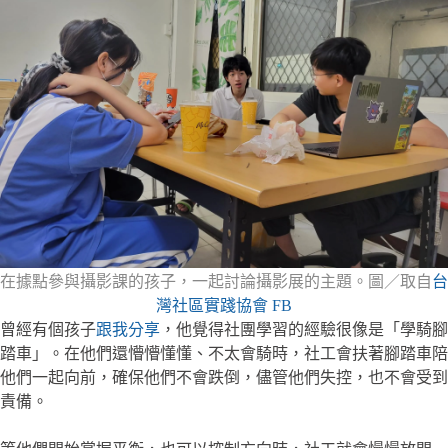
在據點參與攝影課的孩子，一起討論攝影展的主題。圖／取自
台
灣社區實踐協會 FB
曾經有個孩子
跟我分享
，他覺得社團學習的經驗很像是「學騎腳
踏車」。在他們還懵懵懂懂、不太會騎時，社工會扶著腳踏車陪
他們一起向前，確保他們不會跌倒，儘管他們失控，也不會受到
責備。