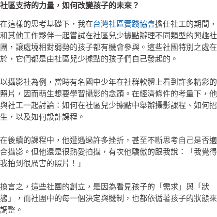
社區支持的力量，如何改變孩子的未來？
在這樣的思考基礎下，我在
台灣社區實踐協會
擔任社工的期間，
和其他工作夥伴一起嘗試在社區兒少據點辦理不同類型的興趣社
團，讓處境相對弱勢的孩子都有機會參與。這些社團特別之處在
於，它們都是由社區兒少據點的孩子們自己發起的。
以攝影社為例，當時有名國中少年在社群軟體上看到許多精彩的
照片，因而萌生想要學習攝影的念頭。在經濟條件的考量下，他
與社工一起討論：如何在社區兒少據點中舉辦攝影課程、如何招
生，以及如何設計課程。
在後續的課程中，他遭遇過許多挫折，甚至不斷思考自己是否適
合攝影。但他還是很熱愛拍攝，有次他驕傲的跟我說：「我覺得
我拍到很厲害的照片！」
換言之，這些社團的創立，是因為看見孩子的「需求」與「狀
態」，而社團中的每一個決定與機制，也都依循著孩子的狀態來
調整。