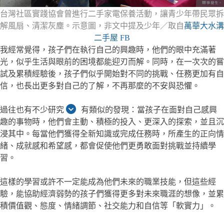
台灣社區實踐協會曾進行二手家電保養活動，讓青少年帶民眾拆
解風扇、清潔灰塵。示意圖，非文中提及少年／取自
萬華大水溝
二手屋 FB
我經常覺得，孩子們在執行自己的興趣時，他們的眼中充滿著
光，似乎生活與眼前的困境都能迎刃而解。同時，在一次次的嘗
試及累積經驗後，孩子們似乎開始對不同的挑戰、任務更加有自
信，也長出更多對自己的了解，不再那麼的不安與恐懼。
過往也有不少研究
有類似的發現：當孩子在面對自己感興
趣的事物時，他們會主動、積極的投入、更深入的探索，並且沉
浸其中。每當他們獲得全新知識或完成任務時，所產生的正向情
緒、成就感和希望感，都會促使他們更勇敢面對挑戰並持續學
習。
這樣的學習或許不一定能成為他們未來的職業技能，但這些經
驗，能協助經濟弱勢的孩子們獲得更多對未來職涯的想像，並累
積價值觀、態度、情緒調節、社交能力和自信等「軟實力」。