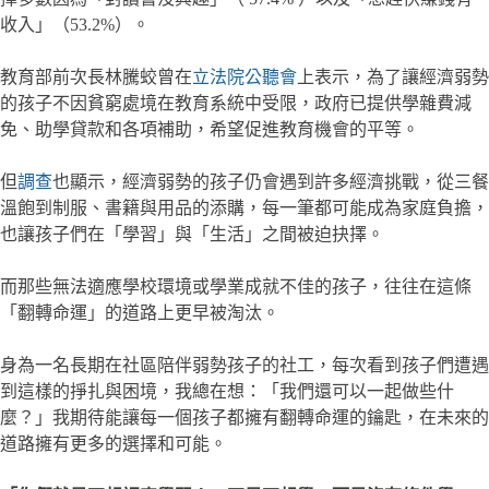
收入」（53.2%）。
教育部前次長林騰蛟曾在
立法院公聽會
上表示，為了讓經濟弱勢
的孩子不因貧窮處境在教育系統中受限，政府已提供學雜費減
免、助學貸款和各項補助，希望促進教育機會的平等。
但
調查
也顯示，經濟弱勢的孩子仍會遇到許多經濟挑戰，從三餐
溫飽到制服、書籍與用品的添購，每一筆都可能成為家庭負擔，
也讓孩子們在「學習」與「生活」之間被迫抉擇。
而那些無法適應學校環境或學業成就不佳的孩子，往往在這條
「翻轉命運」的道路上更早被淘汰。
身為一名長期在社區陪伴弱勢孩子的社工，每次看到孩子們遭遇
到這樣的掙扎與困境，我總在想：「我們還可以一起做些什
麼？」我期待能讓每一個孩子都擁有翻轉命運的鑰匙，在未來的
道路擁有更多的選擇和可能。