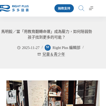
跳
捐款支持
至
主
要
內
容
馬明毅／當「用教育翻轉命運」成為壓力，如何陪弱勢
孩子找到更多的可能？
2025-11-27
Right Plus 編輯部
兒童＆青少年