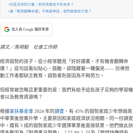
社區支持的力量，如何改變孩子的未來？
讓「教育翻轉命運」不再是神話：我們能做些什麼？
加入為 Google 偏好來源
撰文／馬明毅 社會工作師
經濟弱勢的孩子，從小經常聽見「好好讀書，才有機會翻轉命
運！」這句話看似貼心、鼓勵，卻隱藏著一種偏見—— 彷彿勞
動工作者都缺乏教育，弱勢者則是因為不夠努力。
但經常被忽略且更重要的是：我們有給予這些孩子足夠的學習機
會以及教育資源嗎？
根據
家扶基金會
2024 年的
調查
，有 45% 的弱勢家庭少年想過高
中畢業後放棄升學，主要原因和家庭經濟狀況相關。同一份調查
中，還有 3 成的弱勢家庭少年選擇畢業後直接就業，他們做此抉
擇多數因為「對讀書沒興趣」（ 57.4% ）以及「想趕快賺錢有