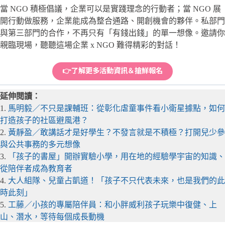
當 NGO 積極倡議，企業可以是實踐理念的行動者；當 NGO 展
開行動做服務，企業能成為整合通路、開創機會的夥伴。私部門
與第三部門的合作，不再只有「有錢出錢」的單一想像。邀請你
親臨現場，聽聽這場企業 x NGO 難得精彩的對話！
👉了解更多活動資訊＆搶鮮報名
延伸閱讀：
1.
馬明毅／不只是課輔班：從彰化虐童事件看小衛星據點，如何
打造孩子的社區避風港？
2.
黃靜盈／敢講話才是好學生？不發言就是不積極？打開兒少參
與公共事務的多元想像
3.
「孩子的書屋」開辦實驗小學，用在地的經驗學宇宙的知識、
從陪伴者成為教育者
4.
大人組隊、兒童占凱道！「孩子不只代表未來，也是我們的此
時此刻」
5.
工藤／小孩的專屬陪伴員：和小胖威利孩子玩樂中復健、上
山、潛水，等待每個成長動機