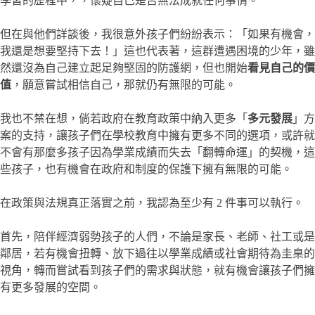
學習的歷程中，，懷疑自己是否無法成就任何事情。
但在與他們詳談後，我很意外孩子們紛紛表示：「如果有機會，
我還是想要堅持下去！」這也代表著，這群遭遇困境的少年，雖
然還沒為自己建立起足夠堅固的防護網，但也開始
看見自己的價
值
，願意嘗試相信自己，那就仍有無限的可能。
我也不禁在想，倘若政府在教育政策中納入更多「
多元發展
」方
案的支持，讓孩子們在學校教育中擁有更多不同的選項，或許就
不會有那麼多孩子因為學業成績而失去「翻轉命運」的契機，這
些孩子，也有機會在政府和制度的保護下擁有無限的可能。
在政策與法規真正落實之前，我認為至少有 2 件事可以執行。
首先，陪伴經濟弱勢孩子的人們，不論是家長、老師、社工或是
鄰居，若有機會扭轉、放下過往以學業成績或社會期待為圭臬的
視角，轉而嘗試看到孩子們的需求與狀態，就有機會讓孩子們擁
有更多發展的空間。