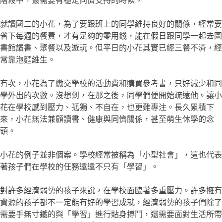
階段中，最需要有穩定同儕支持的時候。
就讀國二的小花，為了要跟班上的同學維持良好的關係，經常要
省下每週的餐費，才有足夠的零用錢，能在假日跟同學一起去圖
書館讀書、聚餐以及遊玩。但平日的小花其實已經三餐不濟，經
常靠泡麵維生。
有次，小花為了繳交學校的活動費和購買參考書，只好減少和同
學外出的次數。沒想到，在那之後，同學們便開始疏遠他。讓小
花在學校感到壓力、孤獨、不自在，也更難專注。長久累積下
來，小花無法兼顧讀書、健康與同儕關係，甚至萌生休學的念
頭。
小花的例子並非個案。學校經常被稱為「小型社會」，這也代表
著孩子們在學校的任務遠遠不只有「學習」。
對許多經濟弱勢的孩子來說，在學校面臨著多重壓力。許多擁有
資源的孩子都不一定能有好的學習成就，經濟弱勢的孩子們除了
需要手無寸鐵的與「學習」進行貼身搏鬥，還需要面對生活所帶