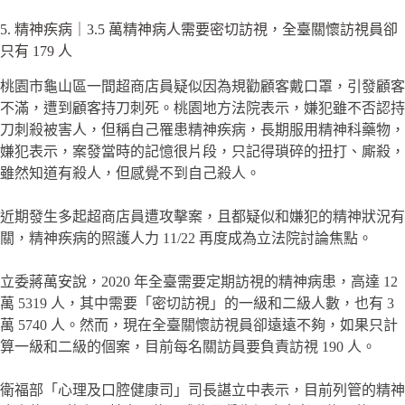
5. 精神疾病｜3.5 萬精神病人需要密切訪視，全臺關懷訪視員卻
只有 179 人
桃園市龜山區一間超商店員疑似因為規勸顧客戴口罩，引發顧客
不滿，遭到顧客持刀刺死。桃園地方法院表示，嫌犯雖不否認持
刀刺殺被害人，但稱自己罹患精神疾病，長期服用精神科藥物，
嫌犯表示，案發當時的記憶很片段，只記得瑣碎的扭打、廝殺，
雖然知道有殺人，但感覺不到自己殺人。
近期發生多起超商店員遭攻擊案，且都疑似和嫌犯的精神狀況有
關，精神疾病的照護人力 11/22 再度成為立法院討論焦點。
立委蔣萬安說，2020 年全臺需要定期訪視的精神病患，高達 12
萬 5319 人，其中需要「密切訪視」的一級和二級人數，也有 3
萬 5740 人。然而，現在全臺關懷訪視員卻遠遠不夠，如果只計
算一級和二級的個案，目前每名關訪員要負責訪視 190 人。
衛福部「心理及口腔健康司」司長諶立中表示，目前列管的精神