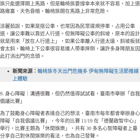
族只能選擇開上馬路，但是輪椅族要撐傘本來就不容易，加上道
路雍塞、天色昏暗，輪椅族開在馬路上非常危險。
涂麗茹說，如果是搭公車，也常因為民眾違規停車、占用公車
道，讓公車難以靠近人行道。但無障礙公車的斜坡，原本的設計
就是用來「放在人行道上」，如果公車離人行道太遠，斜坡板就
會太斜，輪椅上下公車很容易連人帶車摔倒，讓許多身障朋友因
此打消出門的念頭。
新聞來源：
輪椅族冬天出門危機多 伊甸無障礙生活節推線
上體驗
9. 身心障礙｜溝通很難，但仍然值得試試看，臺南市舉辦「自我
倡議比賽」
為了鼓勵身心障礙者表達自己的想法，臺南市每年都會舉辦身心
障礙「自我倡議比賽」，今年的比賽 11/19 在「德蘭啟智中心」
舉行，比賽主題為「休閒娛樂」，共有 30 多名心智障礙者上臺
分享自己對休閒娛樂的看法，也為自己發聲。