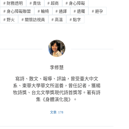
#
財務透明
#
責信
#
超商
#
身心障礙
#
身心障礙聯盟
#
輪椅
#
通譯
#
遺囑
#
避孕
#
野火
#
關懷訪視員
#
高溫
#
點字
李修慧
寫詩、散文、報導、評論，曾受臺大中文
系、東華大學華文所滋養，曾任記者，獲楊
牧詩獎、台北文學獎現代詩首獎等。著有詩
集《身體演化我》。
文章: 178