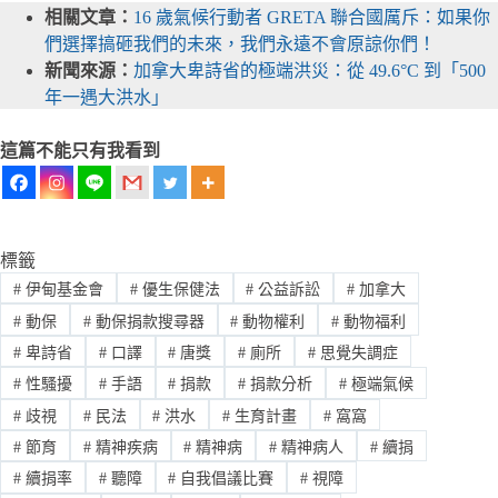
相關文章：
16 歲氣候行動者 GRETA 聯合國厲斥：如果你
們選擇搞砸我們的未來，我們永遠不會原諒你們！
新聞來源：
加拿大卑詩省的極端洪災：從 49.6°C 到「500
年一遇大洪水」
這篇不能只有我看到
標籤
#
伊甸基金會
#
優生保健法
#
公益訴訟
#
加拿大
#
動保
#
動保捐款搜尋器
#
動物權利
#
動物福利
#
卑詩省
#
口譯
#
唐獎
#
廁所
#
思覺失調症
#
性騷擾
#
手語
#
捐款
#
捐款分析
#
極端氣候
#
歧視
#
民法
#
洪水
#
生育計畫
#
窩窩
#
節育
#
精神疾病
#
精神病
#
精神病人
#
續捐
#
續捐率
#
聽障
#
自我倡議比賽
#
視障