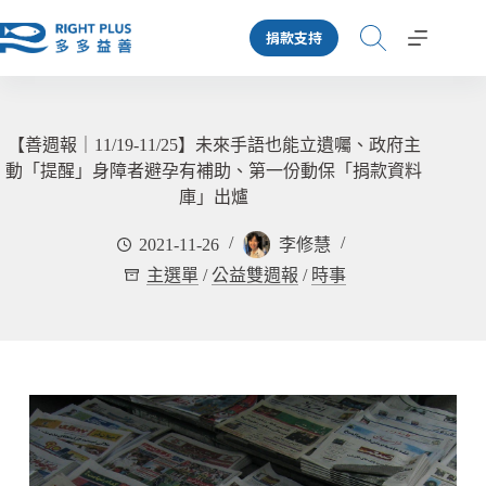
跳
捐款支持
至
主
要
內
容
【善週報｜11/19-11/25】未來手語也能立遺囑、政府主
動「提醒」身障者避孕有補助、第一份動保「捐款資料
庫」出爐
2021-11-26
李修慧
主選單
/
公益雙週報
/
時事