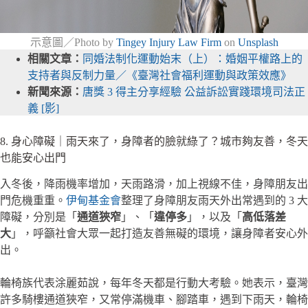
示意圖／Photo by
Tingey Injury Law Firm
on
Unsplash
相關文章：
同婚法制化運動始末（上）：婚姻平權路上的
支持者與反制力量／《臺灣社會福利運動與政策效應》
新聞來源：
唐獎 3 得主分享經驗 公益訴訟實踐環境司法正
義 [影]
8. 身心障礙｜雨天來了，身障者的臉就綠了？城市夠友善，冬天
也能安心出門
入冬後，降雨機率增加，天雨路滑，加上視線不佳，身障朋友出
門危機重重。
伊甸基金會
整理了身障朋友雨天外出常遇到的 3 大
障礙，分別是「
通道狹窄
」、「
違停多
」，以及「
高低落差
大
」，呼籲社會大眾一起打造友善無礙的環境，讓身障者安心外
出。
輪椅族代表涂麗茹說，每年冬天都是行動大考驗。她表示，臺灣
許多騎樓通道狹窄，又常停滿機車、腳踏車，遇到下雨天，輪椅