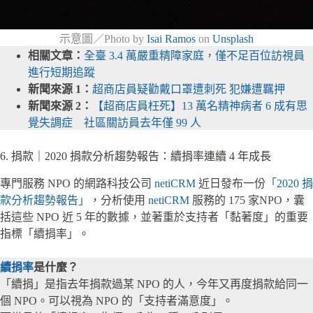
示意圖／Photo by
Isai Ramos
on
Unsplash
相關文章：
全臺 3.4 萬嚴重精障家庭，僅不足百位訪視員
進行短期追蹤
新聞來源 1：
超商店員疑勸戴口罩遭刺死 犯嫌遭羈押
新聞來源 2：
【超商店員枉死】13 萬名精神病者 6 成有思
覺失調症 社區關訪員去年僅 99 人
6. 捐款｜2020 捐款分析趨勢報告：續捐率連續 4 年成長
專門服務 NPO 的網路科技公司
netiCRM
近日發布一份
「2020 捐
款分析趨勢報告」
，分析使用
netiCRM
服務的 175 家NPO，囊
括這些 NPO 近 5 年的數據，並著重於支持者「黏著度」的重要
指標「續捐率」。
續捐率
是什麼？
「續捐」是指去年捐款過某 NPO 的人，今年又再度捐款給同一
個 NPO。可以視為 NPO 的「支持者滿意度」。