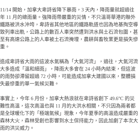
11/14 開始，加拿大卑詩省降下暴雨，3 天內，降雨量就超過往
年 11 月的總雨量。強降雨帶嚴重的災情，不只溫哥華港的聯外
鐵路被洪水沖垮，卑詩省其他地區的鐵路軌道也因為地基掏空導
致列車出軌，公路上的數百人車突然遭到洪水與土石流包圍，甚
至有高速公路上的人車被土石流掩埋，農耕與畜牧業更是損失慘
重。
造成卑詩省大雨的這波水氣稱為「大氣河流」，過往，大氣河流
大多造成「溫和細雨」，降雨大多會在 24 小時內結束，但這波
的雨勢卻滯留超過 72 小時，可能造成加拿大建國以來，整體損
失最慘重的單一氣候災難。
事實上，今年 6 月份，加拿大熱浪就在卑詩省創下 49.6°C 的災
難性高溫，這次高溫也與 11 月的大洪水相關，不只因為兩者都
是全球暖化下的「極端氣候」現象，今年夏季的高溫造成嚴重的
森林大火，森林受創也影響到水土保持能力，因此加劇了本次大
雨的洪災威力。