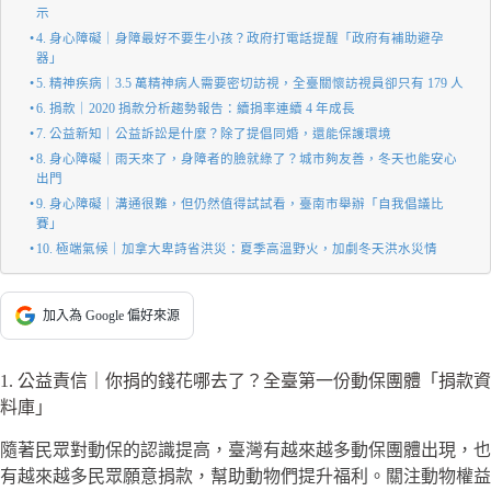
示
4. 身心障礙｜身障最好不要生小孩？政府打電話提醒「政府有補助避孕
器」
5. 精神疾病｜3.5 萬精神病人需要密切訪視，全臺關懷訪視員卻只有 179 人
6. 捐款｜2020 捐款分析趨勢報告：續捐率連續 4 年成長
7. 公益新知｜公益訴訟是什麼？除了提倡同婚，還能保護環境
8. 身心障礙｜雨天來了，身障者的臉就綠了？城市夠友善，冬天也能安心
出門
9. 身心障礙｜溝通很難，但仍然值得試試看，臺南市舉辦「自我倡議比
賽」
10. 極端氣候｜加拿大卑詩省洪災：夏季高溫野火，加劇冬天洪水災情
加入為 Google 偏好來源
1. 公益責信｜你捐的錢花哪去了？全臺第一份動保團體「捐款資
料庫」
隨著民眾對動保的認識提高，臺灣有越來越多動保團體出現，也
有越來越多民眾願意捐款，幫助動物們提升福利。關注動物權益