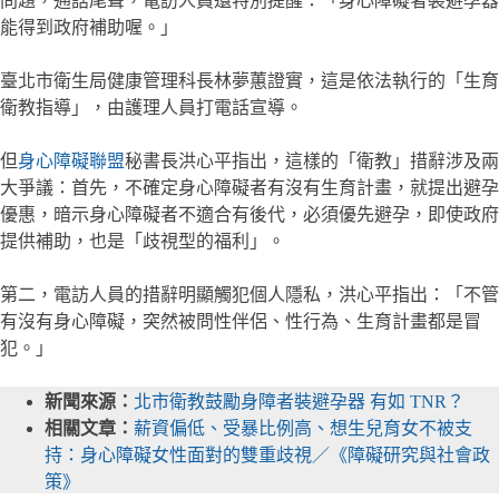
問題，通話尾聲，電訪人員還特別提醒：​​​​「身心障礙者裝避孕器
能得到政府補助喔。」
臺北市衛生局健康管理科長林夢蕙證實，這是依法執行的「生育
衛教指導」，由護理人員打電話宣導。
但
身心障礙聯盟
秘書長洪心平指出，這樣的「衛教」措辭涉及兩
大爭議：首先，不確定身心障礙者有沒有生育計畫，就提出避孕
優惠，暗示身心障礙者不適合有後代，必須優先避孕，即使政府
提供補助，也是「歧視型的福利」。
第二，電訪人員的措辭明顯觸犯個人隱私，洪心平指出：「不管
有沒有身心障礙，突然被問性伴侶、性行為、生育計畫都是冒
犯。」
新聞來源：
北市衛教鼓勵身障者裝避孕器 有如 TNR？
相關文章：
薪資偏低、受暴比例高、想生兒育女不被支
持：身心障礙女性面對的雙重歧視／《障礙研究與社會政
策》