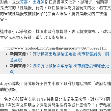
對此，立委
范雲
、
王婉諭
都在臉書法文批評，掀裙子、偷窺都
是法定的「性騷擾」行為，以性騷擾做為引發玩笑的梗，看在真
的曾被性騷擾或被掀裙子的受害人眼裡，將會是難受的二次傷
害。
這件事引起爭議後，桃園市政府急轉彎，表示將換掉標示，改以
客家元素融入設計，重新改版廁所標示。
https://www.facebook.com/daan4fanyun/posts/448974539921111
新聞來源 1：
廁所標誌出現掀裙偷窺圖 桃市都發局長：創
意呈現
新聞來源 2：
園區廁所掀裙圖案惹議 桃市府態度轉彎急更
改
4. 身心障礙｜身障最好不要生小孩？政府打電話提醒「政府有補
助避孕器」
一名身心障礙者表示 11/19 接到臺北市衛生局來電，對方不僅
問
她「​​有沒有交男朋友？有沒有發生性行為或計畫懷孕？」等私密