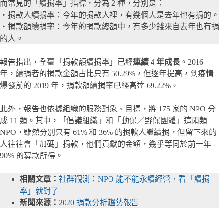
而常見的「續捐率」指標，分為 2 種，分別是：
・捐款人續捐率：今年的捐款人裡，有幾個人是去年也有捐的。
・捐款額續捐率：今年的捐款總額中，有多少錢來自去年也有捐
的人。
報告指出，全臺「捐款額續捐率」已經
連續 4 年成長
。2016
年，續捐者的捐款金額占比只有 50.29%，但逐年提高，到疫情
爆發前的 2019 年，捐款額續捐率已經高達 69.22%。
此外，報告也依據組織的服務對象、目標，將 175 家的 NPO 分
成 11 類。其中，「倡議組織」和「動保／野保團體」這兩類
NPO，雖然分別只有 61% 和 36% 的捐款人繼續捐，但留下來的
人往往會「加碼」捐款，他們貢獻的金額，幾乎等同於前一年
90% 的募款所得。
相關文章：
社群觀測：NPO 能不能永續經營，看「續捐
率」就對了
新聞來源：
2020 捐款分析趨勢報告