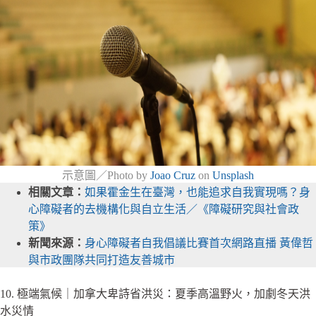
示意圖／Photo by
Joao Cruz
on
Unsplash
相關文章：
如果霍金生在臺灣，也能追求自我實現嗎？身
心障礙者的去機構化與自立生活／《障礙研究與社會政
策》
新聞來源：
身心障礙者自我倡議比賽首次網路直播 黃偉哲
與市政團隊共同打造友善城市
10. 極端氣候｜加拿大卑詩省洪災：夏季高溫野火，加劇冬天洪
水災情