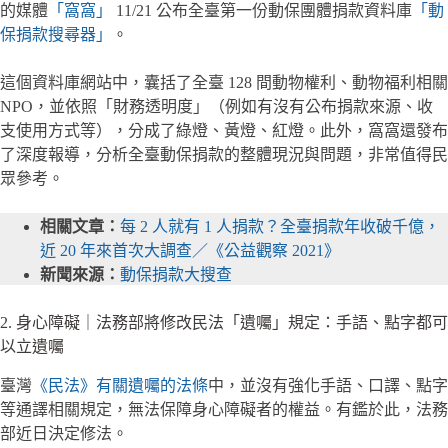
的媒體
「窩窩」
11/21 公布全臺第一份動保團體捐款資料庫
「動
保捐款搜尋器」
。
這個資料庫網站中，囊括了全臺 128 間動物權利、動物福利相關
NPO，並依照「財務透明度」（例如有沒有公布捐款來源、收
支使用方式等），分成了綠燈、黃燈、紅燈。此外，窩窩還發布
了深度報導，分析全臺動保捐款的整體現況與問題，非常值得民
眾參考。
相關文章：
每 2 人就有 1 人捐款？全臺捐款年收破千億，
近 20 年來首次大調查／《公益觀察 2021》
新聞來源：
動保捐款大搜查
2. 身心障礙｜法務部將修改民法「遺囑」規定：手語、點字都可
以立遺囑
臺灣
《民法》有關遺囑的法條
中，並沒有強化手語、口譯、點字
等通譯相關規定，無法保障身心障礙者的權益。有鑑於此，法務
部近日決定修法。