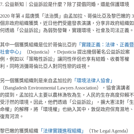
7. 公益新知｜公益訴訟是什麼？除了提倡同婚，還能保護環境
2020 年第 4 屆唐獎「法治獎」由孟加拉、哥倫比亞及黎巴嫩的 3
個非政府組織獲獎，近日他們受邀發表演講，分享非政府組織如
何透過「公益訴訟」為弱勢發聲，實踐環境、社會及司法正義。
其中一個獲獎組織是位於哥倫比亞的
「實踐正義：法律、正義暨
社會中心」
（Dejusticia），Dejusticia 提出幾個著名公益訴訟案
例，例如以「策略性訴訟」讓同性伴侶也享有結婚、收養等權
利，同時消彌哥倫比亞人對同性戀的歧視。
另一個獲獎組織則是來自孟加拉的
「環境法律人協會」
（Bangladesh Environmental Lawyers Association），協會演講者
的提到，孟加拉人主要以農林漁牧為生，人民的生存高度仰賴不
受汙然的環境。因此，他們透過「公益訴訟」，擴大憲法對「生
命權」的解釋，將「環境權」也納入其中，敦促政府保育濕地、
復育河流。
黎巴嫩的獲獎組織
「法律實踐進程組織」
（The Legal Agenda）