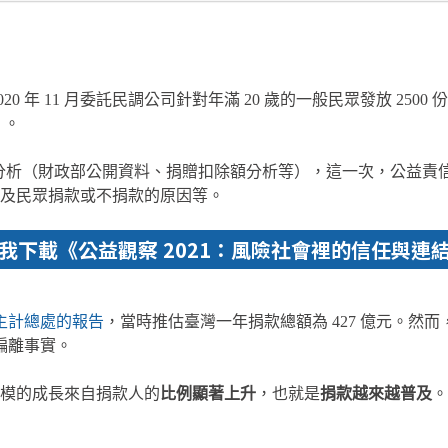
年 11 月委託民調公司針對年滿 20 歲的一般民眾發放 2500 份問卷
》。
 data）分析（財政部公開資料、捐贈扣除額分析等），這一次，
及民眾捐款或不捐款的原因等。
我下載《
公益觀察 2021：風險社會裡的信任與連
 年主計總處的報告
，當時推估臺灣一年捐款總額為 427 億元。然而
遠偏離事實。
模的成長來自捐款人的
比例顯著上升
，也就是
捐款越來越普及
。