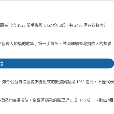
（含 1023 份手機與 1457 份市話，共 2480 個有效樣本），
公益責信協會大規模的收集了第一手資訊，試圖理解臺灣捐款人的整體
結》
，如今公益責信協會調查出來的數據則超過 1062 億元，不僅代表
按統計結果推估，全臺有捐款的民眾近 5 成（46%），相當於
每