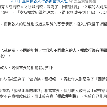
2021」臺灣捐款人行為調查懶人包
by 公益責信協會
約有 6 成捐款人之所以捐款，是為了「回饋社會」，2 成的人則
15%）、「支持捐款組織的理念」（從 10% 成長到 14%），
，而捐款人的思維也從過去單純的慈善情懷、投入捐款且不求回
也就是說，
不同的年齡／世代和不同收入的人，捐款行為有明顯
老年。
款人，幾個重要的相關發現如下──
年人捐款是為了「做功德、積福報」，青壯年人則是為了「回饋
都認為「捐款組織的理念」相當重要，但月收入較高者比較在意
對不在意捐款成效，而比較在意「
捐款便利性
」，希望自己能用