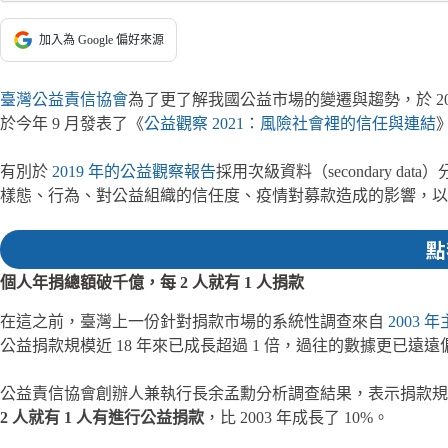
加入為 Google 偏好來源
臺灣公益責信協會
為了更了解我國公益市場的變遷與趨勢，於 2020 
於今年 9 月發表了《
公益觀察 2021：風險社會裡的信任與連結
有別於
2019 年的公益觀察報告
採用次級資料（secondary
樣態、行為、對公益組織的信任度、疫情對募款造成的影響，以
點
個人年捐總額破千億，每 2 人就有 1 人捐款
在這之前，臺灣上一份針對捐款市場的系統性調查來自
2003
公益捐款規模近 18 年來已成長超過 1 倍，過往的數據更已遠
公益責信協會創辦人兼執行長余孟勳分析調查結果，表示捐款規
2 人就有 1 人有進行公益捐款
，比 2003 年成長了 10%。