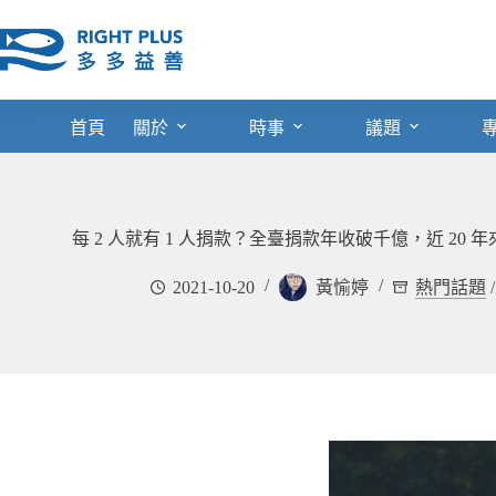
跳
至
主
要
內
首頁
關於
時事
議題
容
每 2 人就有 1 人捐款？全臺捐款年收破千億，近 20 
2021-10-20
黃愉婷
熱門話題