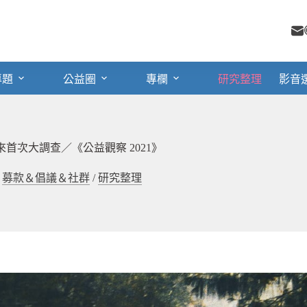
專題
公益圈
專欄
研究整理
影音
年來首次大調查／《公益觀察 2021》
/
募款＆倡議＆社群
/
研究整理