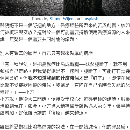
Photo by
Simon Wijers
on
Unsplash
醫院絕不是一個舒適的地方，醫療經驗所帶來的苦與創傷，該如
何被梳理與安放？這對於一個可能需要持續使用醫療資源的人來
說，無疑是一個需要共同討論的議題。
別人有豐富的履歷，自己只有越來越厚的病歷
「有一種說法，是把憂鬱症比喻成斷腿──既然腿斷了，就不用
勉強自己走路。但我覺得還是不一樣啊，腿斷了，可能打石膏幾
個月會好。但
我不知道我到底什麼時候才是『好了』
，即使在我
比較不受症狀困擾的時候，我還是一直陷在自己隨時會失能的恐
懼裡。」
──
小方
小方說，他從大二開始，便接受學校心理輔導老師的建議，服藥
治療到現在。如今，小方進入精神醫學體系邁入第 5 年，藥量持
續增加，好像離所謂的「復原」越來越遠。
雖然將憂鬱症比喻為傷殘的說法，在一開始減輕了他的罪惡感，