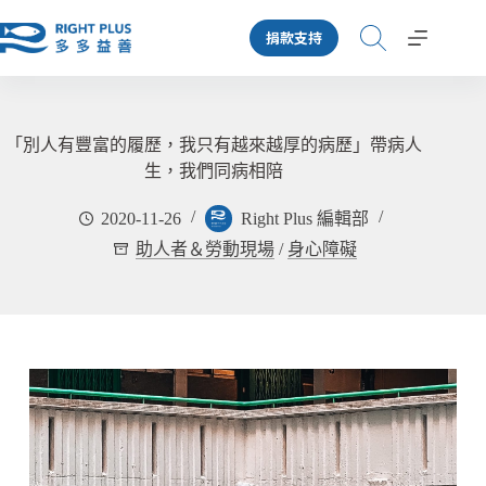
跳
捐款支持
至
主
要
內
容
「別人有豐富的履歷，我只有越來越厚的病歷」帶病人
生，我們同病相陪
2020-11-26
Right Plus 編輯部
助人者＆勞動現場
/
身心障礙