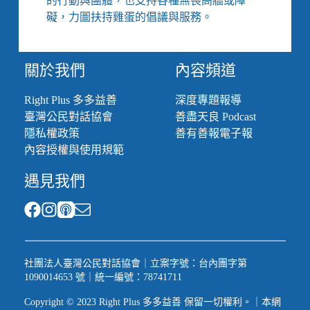
的行動與團體，也支持各種無畏高牆或障
礙，力圖扶持雞蛋的倡議與服務。
關於我們
內容頻道
Right Plus 多多益善
深度專題報導
臺灣公民對話協會
善盡天良 Podcast
隱私權政策
善有善報電子報
內容授權與使用規範
遇見我們
社團法人臺灣公民對話協會｜立案字號：台內團字第
1090014653 號｜統一編號：78741711
Copyright © 2023 Right Plus 多多益善 保留一切權利。｜本網