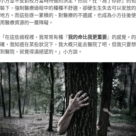
小方並不反對校方當時所做的決定，然而，在「為了你好」的包
裝下，強制醫療過程中的種種不舒適，卻硬生生失去可以安放的
地方。而這些逐一累積的、對醫療的不適感，也成為小方往後使
用醫療資源的一層障礙。
「在這些過程裡，我常常有種『
我的命比我更重要
』的感覺。的
確，我知道在某些狀況下，我大概只能去醫院了吧，但我只要想
到醫院，就覺得滿絕望的。」小方說。