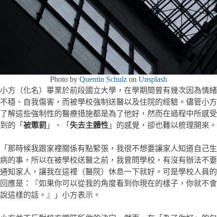
Photo by
Quentin Schulz
on
Unsplash
小方（化名）畢業於前段國立大學，在學期間曾有幾次因為情緒
不穩、自我傷害，而被學校強制送醫以及住院的經驗。儘管小方
了解這些強制性的醫療措施都是為了他好，然而在過程中所感受
到的「
被懲罰
」、「
失去主體性
」的感覺，卻也難以梳理開來。
「那時候我跟家裡關係有點緊張，我很不想要讓家人知道自己生
病的事，所以在被學校送醫之前，我曾問學校，有沒有辦法不要
通知家人，讓我在這裡（醫院）休息一下就好。可是學校人員的
回應是：『如果你可以從我的角度看到你現在的樣子，你就不會
說這樣的話。』」小方表示。