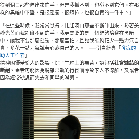
得到洞口那些伸出來的手，但是我抓不到，也碰不到它們。在那
樣的黑暗中下墜，是很孤獨、很恐怖，也很自責的一件事。」
「在這些時候，我常常覺得，比起洞口那些不斷伸出來、發著美
妙光芒而我卻碰不到的手，我更需要的是一個能夠陪我在黑暗
中，讓我不要那麼孤獨、那麼害怕，且讓我能夠花少一點力氣自
責、多花一點力氣試著心疼自己的人。」
──
引自粉專「
發瘋的
助人工作者
」
精神困擾帶給人的影響，除了生理上的痛苦，還包括
社會連結的
斷絕。
患者可能因為脫離常軌的行徑而導致家人不諒解，又或者
因為經常缺課而失去和同學的聯繫。