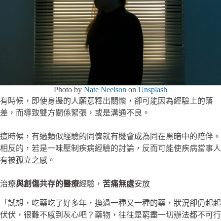
Photo by
Nate Neelson
on
Unsplash
有時候，即使身邊的人願意釋出關懷，卻可能因為經驗上的落
差，而導致雙方關係緊張，或是溝通不良。
這時候，有過類似經驗的同儕就有機會成為同在黑暗中的陪伴。
相反的，若是一味壓制疾病經驗的討論，反而可能使疾病當事人
有被孤立之感。
治療
與創傷共存的醫療
經驗，
苦痛無處
安放
「試想，吃藥吃了好多年，換過一種又一種的藥，狀況卻仍起起
伏伏，很難不感到灰心吧？藥物，往往是窮盡一切辦法都不可行