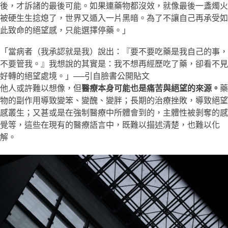
後，才訴諸的最後可能。如果連藥物都沒效，就像最後一盞燭火
被硬生生捻熄了，世界又遁入一片黑暗。為了不讓自己再承受如
此致命的絕望感，只能選擇停藥。」
「當病者（我承認就是我）說出：『要不要吃藥是我自己的事，
不要管我。』我想說的其實是：我不想再經歷吃了藥，卻看不見
好轉的絕望處境。」
──
引自臉書公開貼文
他人或許難以想像，但
醫療本身可能也是痛苦與絕望的來源。
藥
物的副作用導致變笨、變醜、變胖；長期的治療挫敗，導致絕望
感叢生；又甚或是在強制醫療中所體會到的，主體性被剝奪的感
覺等，這些在現有的醫療語言中，既難以描述清楚，也難以化
解。