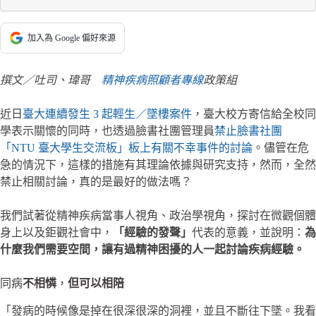
加入為 Google 偏好來源
撰文／吐司、瑋哥
精神疾病照顧者專線
政策組
近日
臺大連續發生 3 起輕生／墜樓案件
，臺大校方寄信給全校同
學表示關懷的同時，也透過臉書社團管理員
禁止臉書社團
「NTU 臺大學生交流板」板上有關不幸事件的討論
。儘管在危
急的情況下，這樣的措施有其理論依據與研究支持，然而，全然
禁止相關討論，真的是最好的做法嗎？
我們試著從精神疾病當事人視角、政治學視角，探討在微觀個體
身上以及鉅觀社會中，
「經驗的發聲」
代表的意義，並說明：
為
什麼我們需要空間，讓有過精神困擾的人一起討論疾病經驗。
同病
不相憐
，
但可以相陪
「發病的時候像是掉在很深很深的洞裡，並且不斷往下墜。我看