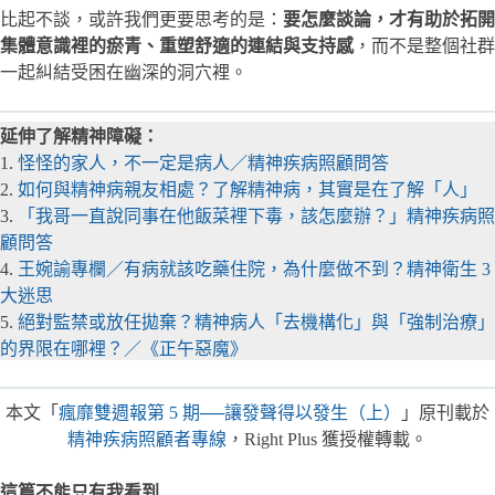
比起不談，或許我們更要思考的是：
要怎麼談論，才有助於拓開
集體意識裡的瘀青、重塑舒適的連結與支持感
，而不是整個社群
一起糾結受困在幽深的洞穴裡。
延伸了解精神障礙：
1.
怪怪的家人，不一定是病人／精神疾病照顧問答
2.
如何與精神病親友相處？了解精神病，其實是在了解「人」
3.
「我哥一直說同事在他飯菜裡下毒，該怎麼辦？」精神疾病照
顧問答
4.
王婉諭專欄／有病就該吃藥住院，為什麼做不到？精神衛生 3
大迷思
5.
絕對監禁或放任拋棄？精神病人「去機構化」與「強制治療」
的界限在哪裡？／《正午惡魔》
本文「
瘋靡雙週報第 5 期
──
讓發聲得以發生（上）
」原刊載於
精神疾病照顧者專線
，Right Plus 獲授權轉載。
這篇不能只有我看到