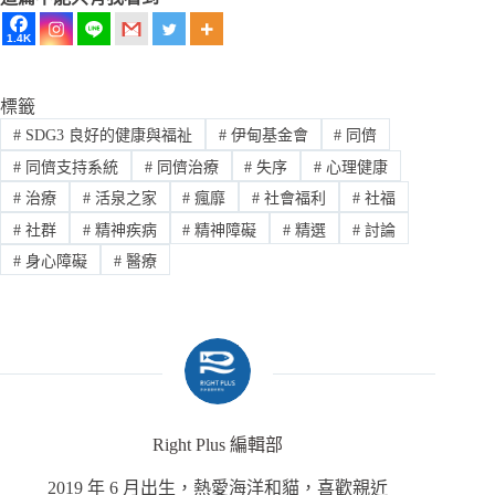
1.4K
標籤
#
SDG3 良好的健康與福祉
#
伊甸基金會
#
同儕
#
同儕支持系統
#
同儕治療
#
失序
#
心理健康
#
治療
#
活泉之家
#
瘋靡
#
社會福利
#
社福
#
社群
#
精神疾病
#
精神障礙
#
精選
#
討論
#
身心障礙
#
醫療
Right Plus 編輯部
2019 年 6 月出生，熱愛海洋和貓，喜歡親近