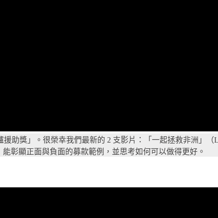
。很榮幸我們最新的 2 支影片：「一起拯救非洲」（Let’s Save A
暖爐援助獎」能彰顯正面與負面的募款範例，並思考如何可以做得更好。