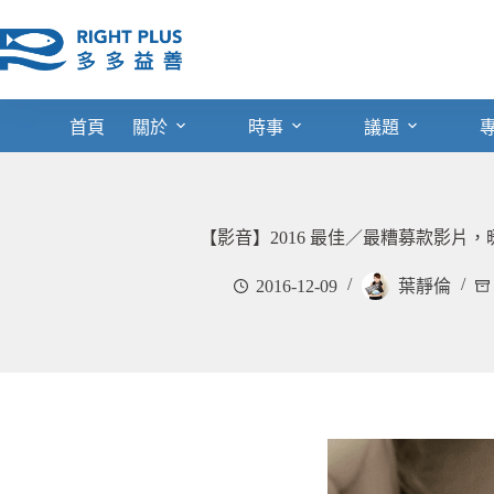
跳
至
主
要
內
首頁
關於
時事
議題
容
【影音】2016 最佳／最糟募款影片
2016-12-09
葉靜倫