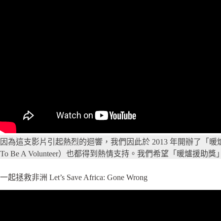
因為這支影片引起熱烈的迴響，我們因此於 2013 年開辦了「暖爐援助獎」
To Be A Volunteer）也都得到熱情支持。我們希望「
一起拯救非洲 Let’s Save Africa: Gone Wrong