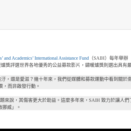
’ and Academics’ International Assistance Fund
（SAIH）每年舉辦「暖
 Radiator）。金暖爐獎評選世界各地優秀的公益募款影片，鏽暖爐獎則選
、貧困、貪汙，還是愛滋？幾十年來，我們從媒體和募款運動中看到
造冷漠，而非啟發行動。
題來說，其傷害更大於助益。這麼多年來，SAIH 致力於讓人
救挪威」。