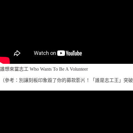
誰想來當志工 Who Wants To Be A Volunteer
（參考：別讓刻板印象毀了你的募款影片！「誰是志工王」突破