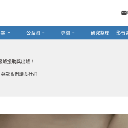
專題
公益圈
專欄
研究整理
影音
，暖爐援助獎出爐！
募款＆倡議＆社群