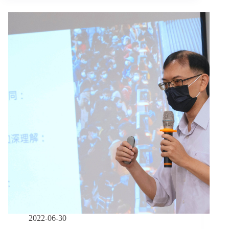
公
民
團
體
血
淚
資
安
事
件：
NGO
該
從
哪
些
小
地
方
著
手，
2022-06-30
維