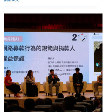
夫
妻
創
業
卻
共
同
舉
債，
有
錢
為
何
不
能
先
還
債？
如
何
學