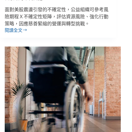
師
財
面對美股震盪引發的不確定性，公益組織可參考風
務
險期程Ｘ不確定性矩陣，評估資源風險、強化行動
諮
策略，因應慈善緊縮的營運與轉型挑戰。
詢
閱讀全文
余
室】
孟
勳
／
美
股
震
盪
下
的
公
益
挑
戰：
NPOs
如
何