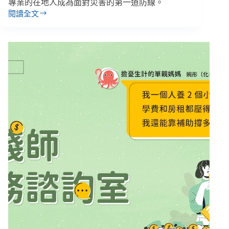
緩
專業的在地人成為面對災害的第一道防線。
閱讀全文
【花
蓮
災
後
３】
靠
政
府
還
不
夠！
地
方
網
絡
和
在
地
知
識，