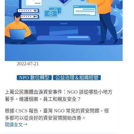
輿
論
圍
剿、
威
脅
恐
嚇，
同
業
2022-07-21
呼
籲
NPO 數位轉型
公益治理＆組織經營
檢
視
上萬公民團體血淚資安事件：NGO 該從哪些小地方
照
顧
著手，維護個案、員工和親友安全？
權
根據 CSCS 報告，臺灣 NGO 常見的資安問題，很
責
多都可以從良好的資安習慣開始改善。
閱讀全文
上
萬