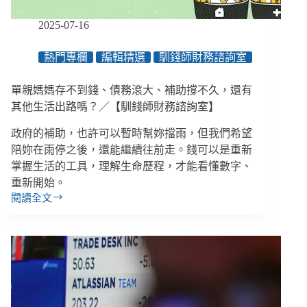
填
補
2025-07-16
防
災
熱門專欄
編輯精選
馴錢師財務諮詢室
系
統
單親媽媽存不到錢、債務滾大、補助撐不久，還有
中
的
其他生活出路嗎？／【馴錢師財務諮詢室】
空
政府的補助，也許可以暫時幫妳擋雨，但我們希望
白
陪妳在雨停之後，還能繼續往前走。錢可以是重新
掌握生活的工具，理解生命歷程，才能看懂數字、
重新開始。
閱讀全文
單
親
媽
媽
存
不
到
錢、