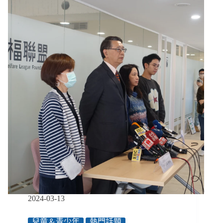
孩
／
身
心
障
礙
求
診
卻
喪
失
醫
療
權？
獨
自
面
對
疾
2024-03-13
病
與
兒童＆青少年
熱門話題