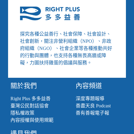
中
反
增
30
億、
探究各種公益善行、社會保障、社會設計、
青
社會創新，關注非營利組織（NPO）、非政
少
府組織（NGO）、社會企業等各種推動共好
年
比
的行動與團體，也支持各種無畏高牆或障
不
礙，力圖扶持雞蛋的倡議與服務。
上
毛
小
關於我們
內容頻道
孩
吸
Right Plus 多多益善
深度專題報導
睛、
金
臺灣公民對話協會
善盡天良 Podcast
融
隱私權政策
善有善報電子報
業
內容授權與使用規範
最
慷
遇見我們