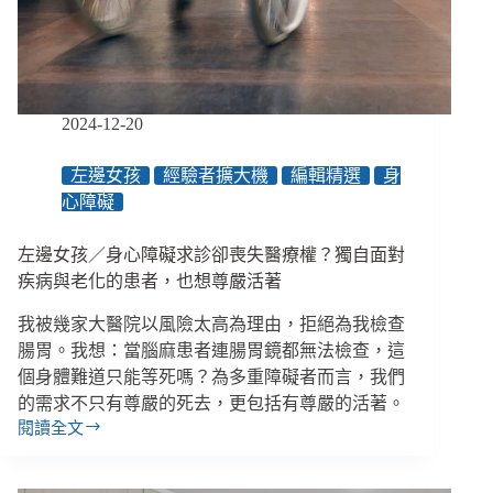
在
慈
善
緊
縮
2024-12-20
的
年
左邊女孩
經驗者擴大機
編輯精選
身
代
心障礙
自
處？
左邊女孩／身心障礙求診卻喪失醫療權？獨自面對
疾病與老化的患者，也想尊嚴活著
我被幾家大醫院以風險太高為理由，拒絕為我檢查
腸胃。我想：當腦麻患者連腸胃鏡都無法檢查，這
個身體難道只能等死嗎？為多重障礙者而言，我們
的需求不只有尊嚴的死去，更包括有尊嚴的活著。
閱讀全文
左
邊
女