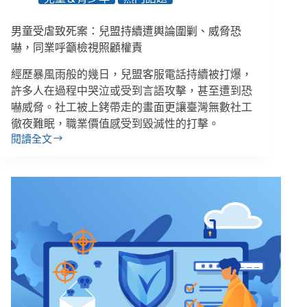
老
化
男童受虐致死案：兒盟持續遭輿論圍剿、威脅恐
的
患
嚇，同業呼籲檢視照顧權責
者，
經歷暴風雨般的幾日，兒盟客服電話持續被打爆，
也
想
許多人在過程中哭泣或受到言語攻擊，甚至遭到恐
尊
嚇威脅。社工被上銬帶走的畫面更讓臺灣無數社工
嚴
徹夜難眠，職業價值感受到毀滅性的打擊。
活
閱讀全文
男
著
童
受
虐
致
死
案：
兒
盟
持
續
遭