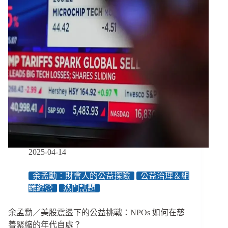
債
務
滾
大、
補
助
撐
不
久，
還
有
其
他
生
2025-04-14
活
出
余孟勳：財會人的公益探險
公益治理＆組
路
織經營
熱門話題
嗎？
／
【馴
余孟勳／美股震盪下的公益挑戰：NPOs 如何在慈
錢
善緊縮的年代自處？