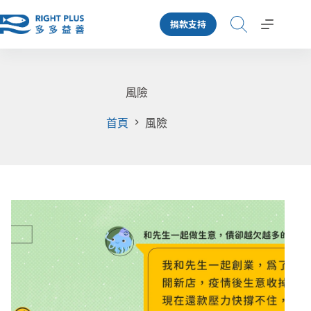
跳
捐款支持
至
主
要
內
容
風險
首頁
風險