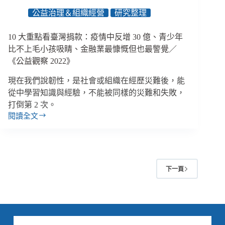
護
公益治理＆組織經營
研究整理
個
案、
員
10 大重點看臺灣捐款：疫情中反增 30 億、青少年
工
比不上毛小孩吸睛、金融業最慷慨但也最警覺／
和
《公益觀察 2022》
親
友
現在我們說韌性，是社會或組織在經歷災難後，能
安
從中學習知識與經驗，不能被同樣的災難和失敗，
全？
打倒第 2 次。
閱讀全文
10
大
重
點
看
下一頁
臺
灣
捐
款：
疫
情