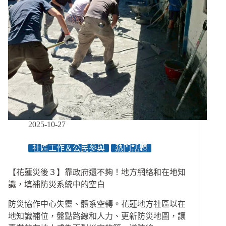
料
全
遺
失」
信
任
崩
壞
只
要
一
瞬
2025-10-27
間，
公
社區工作＆公民參與
熱門話題
益
界
【花蓮災後３】靠政府還不夠！地方網絡和在地知
防
詐
識，填補防災系統中的空白
刻
防災協作中心失靈、體系空轉。花蓮地方社區以在
不
容
地知識補位，盤點路線和人力、更新防災地圖，讓