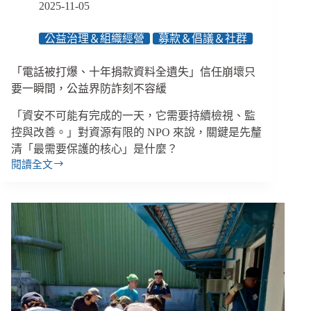
習
2025-11-05
止
損、
公益治理＆組織經營
募款＆倡議＆社群
重
整
「電話被打爆、十年捐款資料全遺失」信任崩壞只
財
務？
要一瞬間，公益界防詐刻不容緩
／
「資安不可能有完成的一天，它需要持續檢視、監
【馴
錢
控與改善。」對資源有限的 NPO 來說，關鍵是先釐
師
清「最需要保護的核心」是什麼？
財
閱讀全文
「電
務
話
諮
被
詢
打
室】
爆、
十
年
捐
款
資