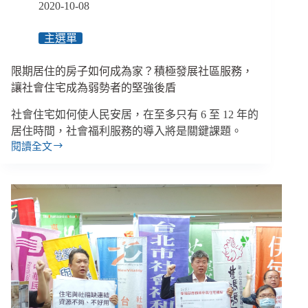
2020-10-08
「地
方
主選單
財
政」
如
限期居住的房子如何成為家？積極發展社區服務，
何
讓社會住宅成為弱勢者的堅強後盾
平
衡？
社會住宅如何使人民安居，在至多只有 6 至 12 年的
居住時間，社會福利服務的導入將是關鍵課題。
閱讀全文
限
期
居
住
的
房
子
如
何
成
為