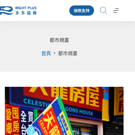
跳
捐款支持
至
主
要
內
容
都市規畫
首頁
都市規畫