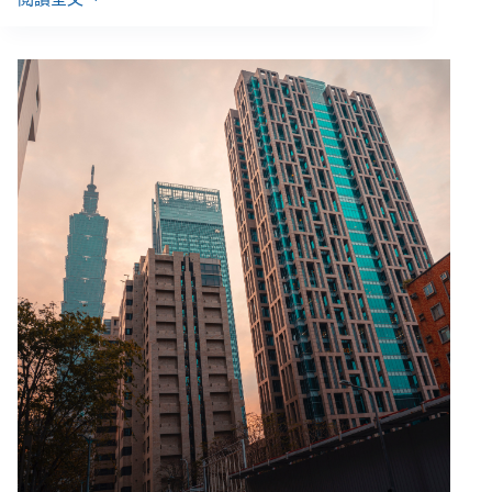
月
薪
7
萬
只
買
得
起
自
己
塔
位，
租
屋
市
場
「可
負
擔
租
金」
與