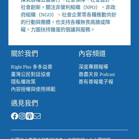
最
社會創新，關注非營利組織（NPO）、非政
需
府組織（NGO）、社會企業等各種推動共好
要
的行動與團體，也支持各種無畏高牆或障
的
人
礙，力圖扶持雞蛋的倡議與服務。
住
不
起，
關於我們
內容頻道
數
量
Right Plus 多多益善
深度專題報導
少
臺灣公民對話協會
善盡天良 Podcast
又
扭
隱私權政策
善有善報電子報
曲
內容授權與使用規範
社
會
遇見我們
混
合
意
涵