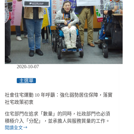
家？
積
極
發
展
社
區
服
務，
讓
社
2020-10-07
會
住
主選單
宅
成
社會住宅運動 10 年呼籲：強化弱勢居住保障，落實
為
弱
社宅政策初衷
勢
住宅部門在追求「數量」的同時，社政部門也必須
者
的
積極介入「分配」，並承擔人與服務質量的工作。
堅
閱讀全文
社
強