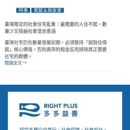
策
時事
貧窮＆無家者
初
衷
臺灣限定的社會住宅亂象：最需要的人住不起，數
量少又扭曲社會混合意涵
臺灣社宅仍在數量發展初期，必須堅持「弱勢住得
起」核心價值，否則高昂的租金反而排除真正需要
社宅的群體。
閱讀全文
臺
灣
限
定
的
社
會
住
宅
亂
象：
探究各種公益善行、社會保障、社會設計、