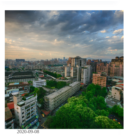
會
後
住
盾
宅
運
動
10
年
呼
籲：
強
化
弱
勢
居
住
保
障，
落
實
社
宅
2020-09-08
政