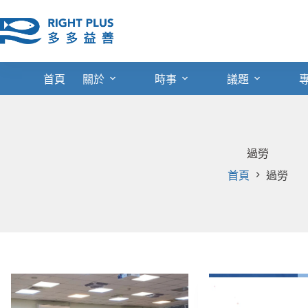
跳
至
主
要
內
首頁
關於
時事
議題
容
過勞
首頁
過勞