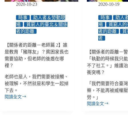
人、
100
2020-10-23
2020-10-19
可
種
能
標
時事
助人者＆勞動現
時事
助人
出
準，
場
貧窮人的臺北＆關係
場
貧窮人的
現
過
首
者的距離
者的距離
貧
勞
例
者
又
受
自
【關係者的距離－老師篇 2】誰
刑
我
是教育「豬隊友」？貧困家長也
【關係者的距離－警
人
懷
需要協助，但老師的後盾在哪
「執勤的時候我只
投
疑
裡？
不了社工。」維護
票、
的
衝突嗎？
不
低
老師也是人，我們需要被接觸、
分
收
被理解，不然就是和學生一起掉
「我們需要符合臺
區
入
下去。
察，不能再被威權
立
複
閱讀全文
委
勞。」
審
【關
應
閱讀全文
社
係
【關
納
工
者
係
入
的
者
身
距
的
障