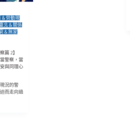
包，
才
能
者＆勞動現
讓
臺北＆關係
產
業
窮＆無家
健
全、
永
察篇 2】
續
能當警察，當
發
治安與同理心
展
灣現況的警
壓迫而走向過