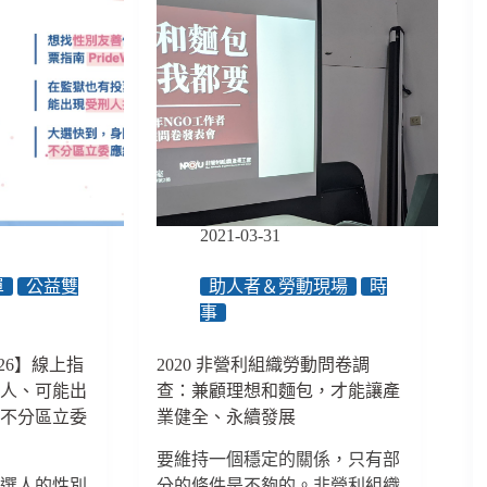
2021-03-31
單
公益雙
助人者＆勞動現場
時
事
/26】線上指
2020 非營利組織勞動問卷調
選人、可能出
查：兼顧理想和麵包，才能讓產
、不分區立委
業健全、永續發展
要維持一個穩定的關係，只有部
候選人的性別
分的條件是不夠的。非營利組織