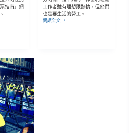
投票指南」網
工作者雖有理想跟熱情，但他們
考。
也是要生活的勞工。
閱讀全文
2020
非
營
利
組
織
勞
動
問
卷
調
查：
兼
顧
理
想
和
麵