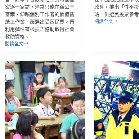
案逐一家訪，通常只能在辦公室
政見，推出「性平
審案、仰賴個別工作者的價值觀
站，供選民投票參
閱讀全文
紙上作業、篩選出受困民眾，再
【雙
利用彈性審核技巧協助取得社會
週
救助資格。
報
閱讀全文
｜
【低
10/13-
收
10/26】
審
線
核
上
｜
指
社
南
會
幫
局
你
處
挑
篇】
選
100
性
個
平
承
候
辦
選
有