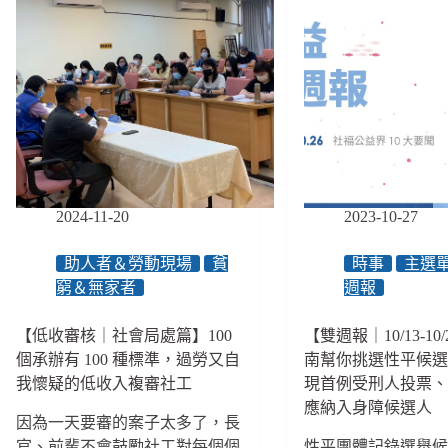
2024-11-20
2023-10-27
助人者＆勞動現場
貧
時事
主選
窮＆無家者
週報
【低收審核｜社會局處篇】100
【雙週報｜10/13-10
個承辦有 100 種標準，過勞又自
南幫你挑選性平候
我懷疑的低收入複審社工
現首例受刑人投票
應納入身障候選人
因為一天要審的案子太多了，長
官、前輩不會鼓勵社工對每個個
性平團體記錄選舉