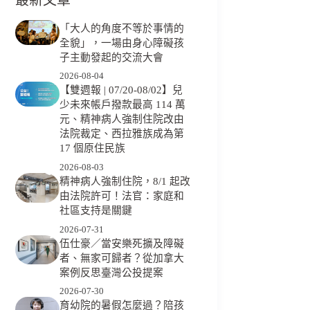
「大人的角度不等於事情的
全貌」，一場由身心障礙孩
子主動發起的交流大會
2026-08-04
【雙週報 | 07/20-08/02】兒
少未來帳戶撥款最高 114 萬
元、精神病人強制住院改由
法院裁定、西拉雅族成為第
17 個原住民族
2026-08-03
精神病人強制住院，8/1 起改
由法院許可！法官：家庭和
社區支持是關鍵
2026-07-31
伍仕豪／當安樂死擴及障礙
者、無家可歸者？從加拿大
案例反思臺灣公投提案
2026-07-30
育幼院的暑假怎麼過？陪孩