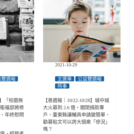
2021-10-29
益雙週報
主選單
公益雙週報
時事
20】「校園無
【善週報｜10/22-10/28】城中城
、衛福部將修
大火募到 2.6 億，關閉捐款專
》、年終慰問
戶、臺東縣讓輔具申請變簡單、
勸募貼文可以誇大個案「慘況」
嗎？
論壇，經營者