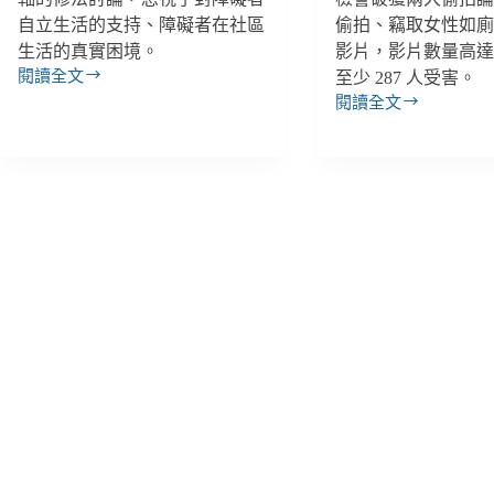
自立生活的支持、障礙者在社區
偷拍、竊取女性如
生活的真實困境。
影片，影片數量高達 
閱讀全文
至少 287 人受害。
身
閱讀全文
心
【善
障
週
礙
報
者
｜
1/14-
集
1/20】
結
「校
立
園
院
無
抗
障
議
礙
修
地
法
圖」
倉
沒
促、
反
未
應、
聽
衛
民