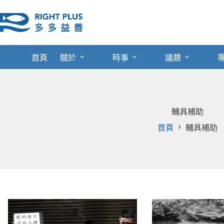
跳
至
主
要
內
首頁
關於
時事
議題
容
輔具補助
首頁
輔具補助