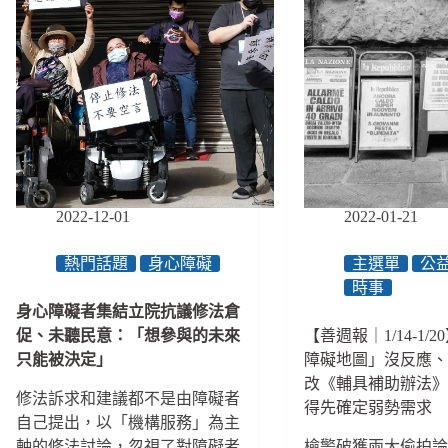
2022-12-01
2022-01-21
熱門話題
身心障礙
主選單
公
時事
身心障礙者集結立院抗議修法倉
促、未聽民意：「想參與的未來
【善週報｜1/14-1/
只能被決定」
障礙地圖」沒反應
改《輔具補助辦法
修法訴求和建議都不是由障礙者
得先確定弱勢需求
自己提出，以「機構服務」為主
軸的修法討論，忽視了對障礙者
檢警破獲兩大偷拍