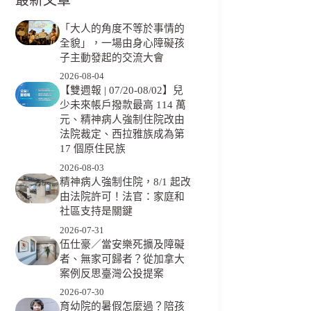
「大人的角度不等於事情的
全貌」，一場由身心障礙孩
子主動發起的交流大會
2026-08-04
【雙週報 | 07/20-08/02】兒
少未來帳戶撥款最高 114 萬
元、精神病人強制住院改由
法院裁定、西拉雅族成為第
17 個原住民族
2026-08-03
精神病人強制住院，8/1 起改
由法院許可！法官：家庭和
社區支持是關鍵
2026-07-31
伍仕豪／當安樂死擴及障礙
者、無家可歸者？從加拿大
案例反思臺灣公投提案
2026-07-30
育幼院的暑假怎麼過？陪孩