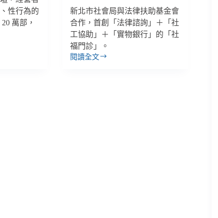
廁、性行為的
新北市社會局與法律扶助基金會
20 萬部，
合作，首創「法律諮詢」＋「社
工協助」＋「實物銀行」的「社
福門診」。
閱讀全文
【善
週
報
｜
10/22-
10/28】
城
中
城
大
火
募
到
2.6
億，
關