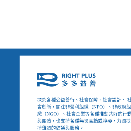
福
意：
部
「想
將
參
修
與
改
的
《輔
未
具
來
補
只
助
能
辦
被
法》、
決
年
定」
終
慰
問
得
探究各種公益善行、社會保障、社會設計、 
先
確
會創新，關注非營利組織（NPO）、非政府
定
織（NGO）、社會企業等各種推動共好的行
弱
與團體，也支持各種無畏高牆或障礙，力圖扶
勢
持雞蛋的倡議與服務。