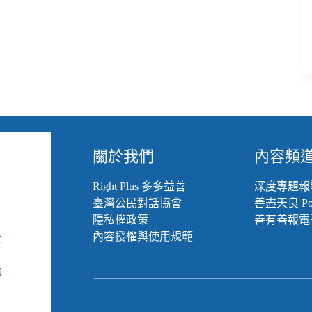
閉
捐
款
專
戶、
臺
東
縣
讓
輔
具
關於我們
內容頻
申
請
Right Plus 多多益善
深度專題報
變
臺灣公民對話協會
善盡天良 Pod
簡
隱私權政策
善有善報電
單、
內容授權與使用規範
社
勸
募
組
貼
動
文
可
以