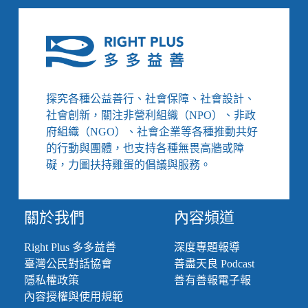
3/31-
4/13】
民
團
提
出
《社
探究各種公益善行、社會保障、社會設計、
會
社會創新，關注非營利組織（NPO）、非政
救
助
府組織（NGO）、社會企業等各種推動共好
法》
的行動與團體，也支持各種無畏高牆或障
修
礙，力圖扶持雞蛋的倡議與服務。
法
草
案、
關於我們
內容頻道
公
司
沒
Right Plus 多多益善
深度專題報導
有
臺灣公民對話協會
善盡天良 Podcast
依
隱私權政策
善有善報電子報
法
內容授權與使用規範
聘