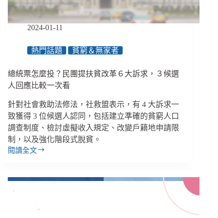
案
出
爐：
2024-01-11
設
立
熱門話題
貧窮＆無家者
實
物
總統票怎麼投？民團提扶貧改革６大訴求，３候選
給
付
人回應比較一次看
專
針對社會救助法修法，社救盟表示，有 4 大訴求一
章、
保
致獲得 3 位候選人認同，包括建立準確的貧窮人口
障
調查制度、檢討虛擬收入規定、改變戶籍地申請限
貧
制，以及強化階段式脫貧。
困
閱讀全文
總
兒
統
少
票
怎
麼
投？
民