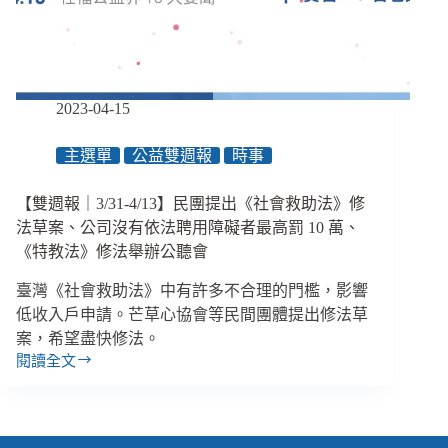
批
評
政
府
用
2023-04-15
移
工
主選單
公益雙週報
時事
買
票、
教
【雙週報｜3/31-4/13】民團提出《社會救助法》修
育
法草案、公司沒有依法聘用障礙者最高罰 10 萬、
部
《特教法》修法舉辦公聽會
將
增
臺灣《社會救助法》中有許多不合理的門檻，影響
聘
低收入戶申請。芒草心協會等民間團體提出修法草
1600
案，希望盡快修法。
名
閱讀全文
特
【雙
教
週
助
報
理
｜
員