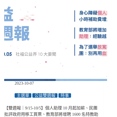
團
提
扶
貧
改
革
６
大
訴
求，
３
候
選
人
回
2023-10-07
應
比
主選單
公益雙週報
時事
較
一
【雙週報｜9/15-10/5】個人助理 10 月起加薪、民團
次
看
批評政府用移工買票、教育部將增聘 1600 名特教助