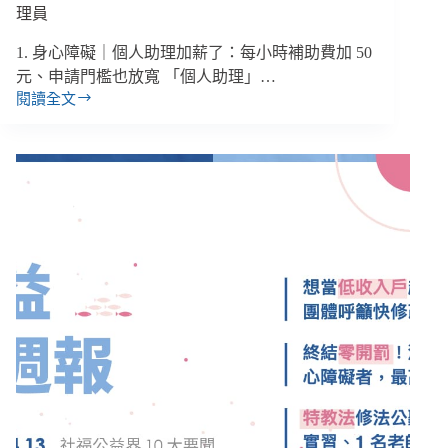
理員
1. 身心障礙｜個人助理加薪了：每小時補助費加 50
元、申請門檻也放寬 「個人助理」…
閱讀全文
【雙
週
報
｜
9/15-
10/5】
個
人
助
理
10
月
起
加
薪、
民
團