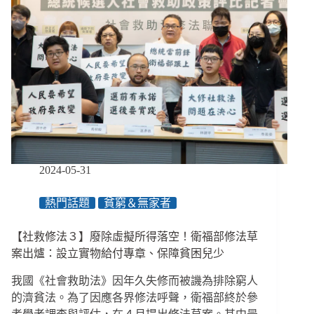
2024-05-31
熱門話題
貧窮＆無家者
【社救修法３】廢除虛擬所得落空！衛福部修法草
案出爐：設立實物給付專章、保障貧困兒少
我國《社會救助法》因年久失修而被譏為排除窮人
的濟貧法。為了因應各界修法呼聲，衛福部終於參