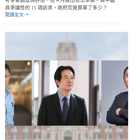
考學者調查與評估，在４月提出修法草案。其中最
具爭議性的 15 項訴求，政府究竟買單了多少？
閱讀全文
【社
救
修
法
３】
廢
除
虛
擬
所
得
落
空！
衛
福
部
修
法
草