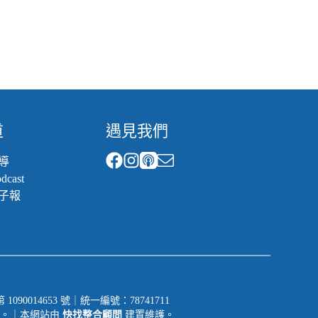
道
遇見我們
導
cast
子報
014653 號｜統一編號：78741711
一切權利。｜本網站由
快找整合顧問
建置維護。