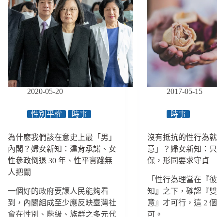
時
是
孩
間
空
到
過
話】
家
去」，
專
暴
艋
欄
案
舺
相
為
對
什
人，
麼
失
2020-05-20
2017-05-15
成
語
為
男
「他
性別平權
時事
時事
性
們」
的
的
為什麼我們該在意史上最「男」
沒有抵抗的性行為
暴
聚
內閣？婦女新知：違背承諾、女
意」？婦女新知：
力
集
性參政倒退 30 年、性平實踐無
保，形同要求守貞
連
地？
人把關
結
「性行為理當在『
與
一個好的政府要讓人民能夠看
知』之下，確認『
標
到，內閣組成至少應反映臺灣社
意』才可行，這 2 
籤
會在性別、階級、族群之多元代
可。