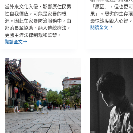
當外來文化入侵，影響原住民男
「原因」，但也更
性自我價值，可能是家暴的根
果」。惡劣的生存
源。因此在家暴防治服務中，由
最快速度毀人心智
閱讀全文
部落長輩協助、納入傳統療法，
②【無
更勝主流法律制裁和監禁。
家
閱讀全文
十
加
年
拿
2015-
大
2018】
原
街
住
頭
民
的
家
瘋
暴
人，
服
與
務：
想
以
像
社
中
區
的
為
遊
基