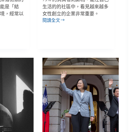
可能是「結
生活的的社區中，看見越來越多
環境，經常以
女性創立的企業非常重要。
閱讀全文
。
吃
洋
芋
片
掃
條
碼，
找
到
你
家
附
近
的
女
性
創
業