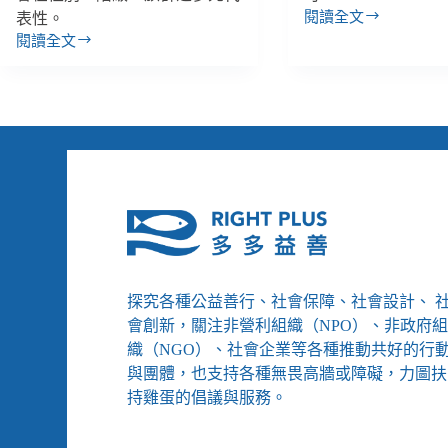
閱讀全文
表性。
沒
閱讀全文
有
為
抵
什
抗
麼
的
我
性
們
行
該
為
在
就
意
是
史
「合
上
意」？
最
婦
「男」
女
探究各種公益善行、社會保障、社會設計、 
內
新
閣？
會創新，關注非營利組織（NPO）、非政府
知：
婦
織（NGO）、社會企業等各種推動共好的行
只
女
與團體，也支持各種無畏高牆或障礙，力圖扶
談
新
持雞蛋的倡議與服務。
如
知：
何
違
自