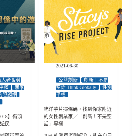
2021-06-30
助人者＆勞
公益創新
創新！不是
平權
無家
空話 Think Globally
性別
的照顧網
平權
者
吃洋芋片掃條碼，找到你家附近
2018】街頭
的女性創業家／「創新！不是空
的遊民
話」專欄
人掉落街頭的
79% 的消費者則認為，能在自己