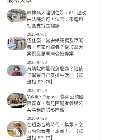
精神病人強制住院，8/1 起改
由法院許可！法官：家庭和
社區支持是關鍵
2026-07-31
伍仕豪／當安樂死擴及障礙
者、無家可歸者？從加拿大
案例反思臺灣公投提案
2026-07-30
育幼院的暑假怎麼過？陪孩
子學習自己安排生活／【眾
聲相 EP178】
2026-07-28
Yukih‧Pupuy／從兩公約國
際審查，看見障礙者參與公
共事務的隱形門檻
2026-07-23
在短影音的時代，集眾人之
力讓你看完一本書！／【眾
聲相 EP177】