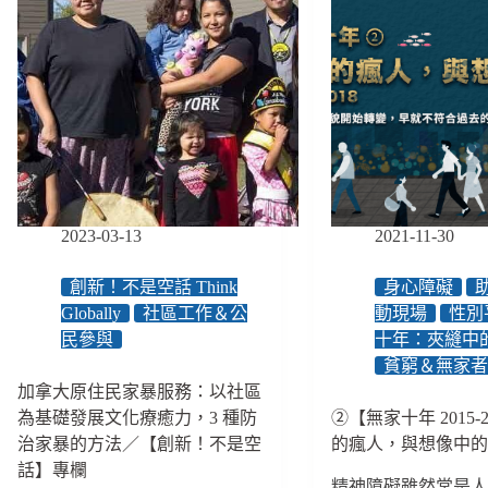
2023-03-13
2021-11-30
創新！不是空話 Think
身心障礙
Globally
社區工作＆公
動現場
性別
民參與
十年：夾縫中
貧窮＆無家
加拿大原住民家暴服務：以社區
為基礎發展文化療癒力，3 種防
②【無家十年 2015-
治家暴的方法／【創新！不是空
的瘋人，與想像中
話】專欄
精神障礙雖然常是