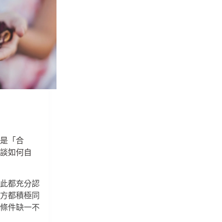
別
比
例
從
來
不
只
是
數
字，
而
是
權
就是「合
力
只談如何自
的
重
分
彼此都充分認
配
雙方都積極同
個條件缺一不