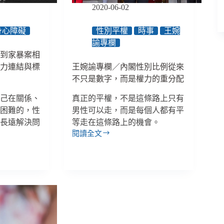
家
2020-06-02
／
「創
身心障礙
性別平權
時事
王婉
新！
諭專欄
不
孩到家暴案相
是
暴力連結與標
王婉諭專欄／內閣性別比例從來
空
話」
不只是數字，而是權力的重分配
專
自己在關係、
真正的平權，不是這條路上只有
欄
是困難的，性
男性可以走，而是每個人都有平
是長遠解決問
等走在這條路上的機會。
閱讀全文
王
婉
諭
專
欄
／
內
閣
性