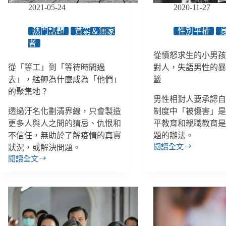
民
2021-05-24
2020-11-27
礎
發
展
熱門話題
貧窮＆無家
性別平權
文
者
化
從憤怒求生的小男
療
從「等工」到「等待時間過
對人，失語男性的
癒
去」，艋舺為什麼成為「他們」
籤
力，
3
的聚集地？
男性相對人要承認
種
透過汙名化劃清界線，只會製造
制度中「被傷害」
防
治
更多人與人之間的猜忌、仇恨和
平教育和親職教育
家
不信任，無助於了解疫情的真實
題的辦法。
暴
閱讀全文
狀況，或解決問題。
從
的
閱讀全文
憤
從
方
怒
「等
法
求
工」
／
生
到
【創
的
「等
新！
小
待
不
男