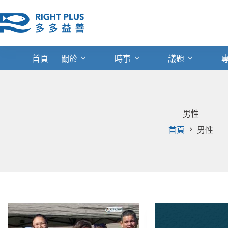
跳
至
主
要
內
首頁
關於
時事
議題
容
男性
首頁
男性