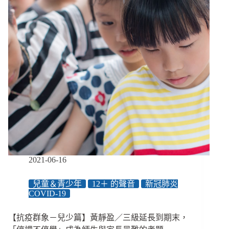
實
習
篇】
黃
靜
盈
／
延
畢
焦
慮、
考
照
不
及、
2021-06-16
住
宿
兒童＆青少年
12＋ 的聲音
新冠肺炎
未
COVID-19
定，
暑
【抗疫群象－兒少篇】黃靜盈／三級延長到期末，
期