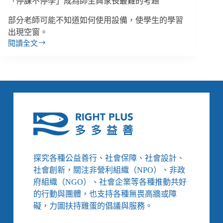
「停課不停學」成為師生與家長最難的考題
實
習
部分老師可能不知道如何使用設備，使學生的學習
生
出現空窗。
的
閱讀全文
迫
【抗
切
疫
感
群
象
－
兒
少
篇】
黃
靜
盈
探究各種公益善行、社會保障、社會設計、
／
社會創新，關注非營利組織（NPO）、非政
三
府組織（NGO）、社會企業等各種推動共好
級
的行動與團體，也支持各種無畏高牆或障
延
長
礙，力圖扶持雞蛋的倡議與服務。
到