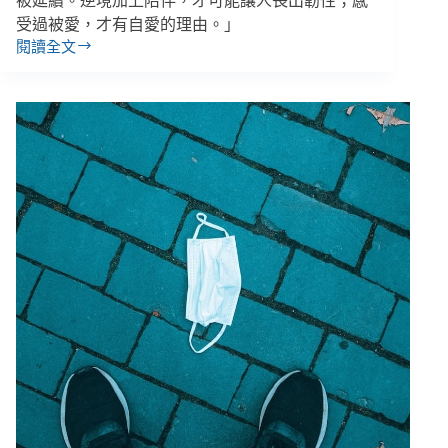
被延續。逆境加上陪伴，才可能讓人長出韌性；感
受過被愛，才有自愛的理由。」
閱讀全文
「感
受
過
被
愛，
才
有
自
愛
的
理
由。」
《走
過
愛
的
蠻
荒》
讓