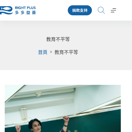
跳
捐款支持
至
主
要
內
容
教育不平等
首頁
教育不平等