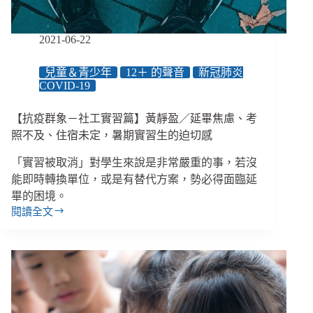
陪
伴
與
2021-06-22
教
育
兒童＆青少年
12＋ 的聲音
新冠肺炎
發
COVID-19
揮
影
【抗疫群象－社工實習篇】黃靜盈／延畢焦慮、考
響
照不及、住宿未定，暑期實習生的迫切感
力
「實習被取消」對學生來說是非常嚴重的事，若沒
能即時轉換單位，或是有替代方案，勢必得面臨延
畢的困境。
閱讀全文
【抗
疫
群
象
－
社
工