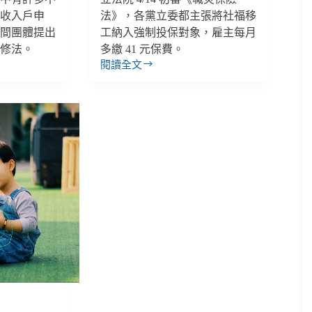
低收入戶申
法》，各黨立委都主張將社福移
民間團體提出
工納入強制投保對象，雇主每月
快修法。
多繳 41 元保費。
閱讀全文
【善
週
報
｜
4/9-
4/15】
社
福
移
工
未
來
可
享
「職
災
保