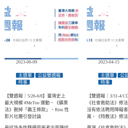
2023-06-09
2023-04-15
主選單
公益雙週報
主選單
公
時事
時事
【雙週報｜5/26-6/8】臺灣史上
【雙週報｜3/31-4/
最大規模 #MeToo 運動、《礦業
《社會救助法》修
法》刪掉「霸王條款」、Risu 性
沒有依法聘用障礙者最
影片社團引發討論
萬、《特教法》修
最近許多性騷擾受害者出面陳述
臺灣《社會救助法