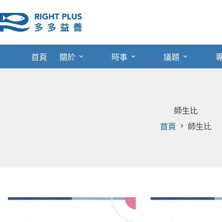
跳
至
主
要
內
首頁
關於
時事
議題
容
師生比
首頁
師生比