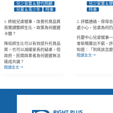
《礦
草
兒少安置＆替代照顧
兒少安置＆
業
案、
兒童＆青少年
時事
時事
法》
公
刪
司
1. 終結兒虐憾事、改善托育品質
2. 評鑑通過、保母
掉
沒
「霸
亟需調整師生比，政策為何遲遲
處小心，兒虐為何
有
王
依
卡關？
托嬰中心兒虐憾事
條
法
款」、
降低師生比可以有效提升托育品
會新聞層出不窮，
聘
Risu
質，也可以減緩家長的疑慮，但
用
知道：「到底該怎
性
障
閱讀全文
政府、民間與業者為何遲遲無法
2.
影
礙
達成共識？
評
片
者
鑑
閱讀全文
社
1.
最
通
團
終
高
過、
引
結
罰
保
發
兒
10
母
討
虐
萬、
合
論
憾
《特
格、
事、
教
家
改
法》
長
善
修