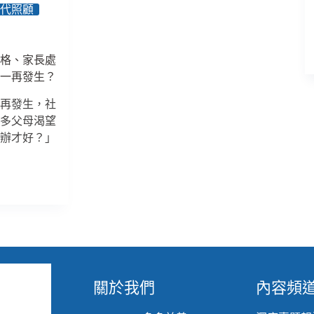
險」、
替代照顧
北
市
診
合格、家長處
所
仍一再發生？
無
障
一再發生，社
礙
許多父母渴望
佈
麼辦才好？」
建
六
都
倒
數、
雲
林
電
梯
大
廈
關於我們
內容頻
免