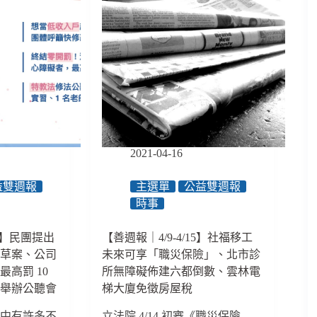
2021-04-16
益雙週報
主選單
公益雙週報
時事
13】民團提出
【善週報｜4/9-4/15】社福移工
法草案、公司
未來可享「職災保險」、北市診
高罰 10
所無障礙佈建六都倒數、雲林電
法舉辦公聽會
梯大廈免徵房屋稅
》中有許多不
立法院 4/14 初審《職災保險