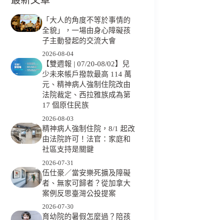
「大人的角度不等於事情的
全貌」，一場由身心障礙孩
子主動發起的交流大會
2026-08-04
【雙週報 | 07/20-08/02】兒
少未來帳戶撥款最高 114 萬
元、精神病人強制住院改由
法院裁定、西拉雅族成為第
17 個原住民族
2026-08-03
精神病人強制住院，8/1 起改
由法院許可！法官：家庭和
社區支持是關鍵
2026-07-31
伍仕豪／當安樂死擴及障礙
者、無家可歸者？從加拿大
案例反思臺灣公投提案
2026-07-30
育幼院的暑假怎麼過？陪孩