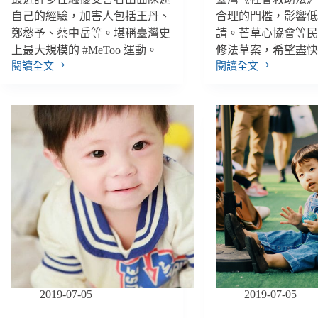
自己的經驗，加害人包括王丹、
合理的門檻，影響
鄭愁予、蔡中岳等。堪稱臺灣史
請。芒草心協會等
上最大規模的 #MeToo 運動。
修法草案，希望盡
閱讀全文
閱讀全文
【雙
【雙
週
週
報
報
｜
｜
5/26-
3/31-
6/8】
4/13】
臺
民
灣
團
史
提
上
出
最
《社
大
會
規
救
模
助
#MeToo
法》
運
修
2019-07-05
2019-07-05
動、
法