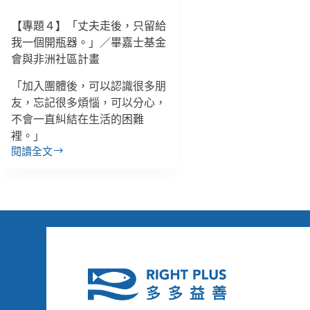
的
畢
家
嘉
【專題４】「丈夫走後，只留給
庭？
士
我一個開瓶器。」／畢嘉士基金
基
會與非洲社區計畫
金
會
「加入團體後，可以認識很多朋
與
友，忘記很多煩惱，可以分心，
非
不會一直糾結在生活的困難
洲
社
裡。」
區
閱讀全文
【專
計
題
畫
４】
「丈
夫
走
後，
只
留
給
我