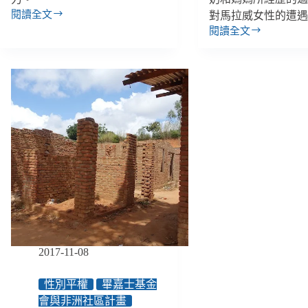
閱讀全文
對馬拉威女性的遭
錯
閱讀全文
誤
【專
的
題
定
２】
罪
在
暫
馬
難
拉
平
威
反，
女
如
孩
何
身
協
上，
助
遇
無
見
辜
臺
者
灣
守
2017-11-08
的
住
過
脆
去
性別平權
畢嘉士基金
弱
／
會與非洲社區計畫