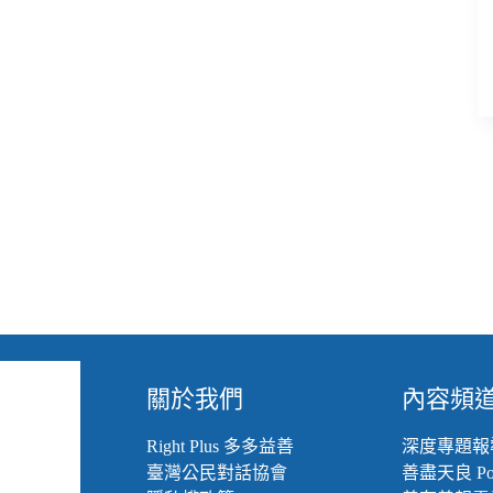
金
會
與
非
洲
社
區
計
畫
關於我們
內容頻
Right Plus 多多益善
深度專題報
臺灣公民對話協會
善盡天良 Pod