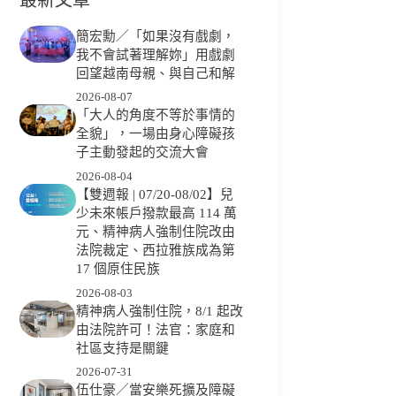
簡宏勳／「如果沒有戲劇，
我不會試著理解妳」用戲劇
回望越南母親、與自己和解
2026-08-07
「大人的角度不等於事情的
全貌」，一場由身心障礙孩
子主動發起的交流大會
2026-08-04
【雙週報 | 07/20-08/02】兒
少未來帳戶撥款最高 114 萬
元、精神病人強制住院改由
法院裁定、西拉雅族成為第
17 個原住民族
2026-08-03
精神病人強制住院，8/1 起改
由法院許可！法官：家庭和
社區支持是關鍵
2026-07-31
伍仕豪／當安樂死擴及障礙