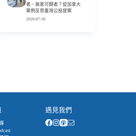
者、無家可歸者？從加拿大
案例反思臺灣公投提案
2026-07-30
道
遇見我們
導
cast