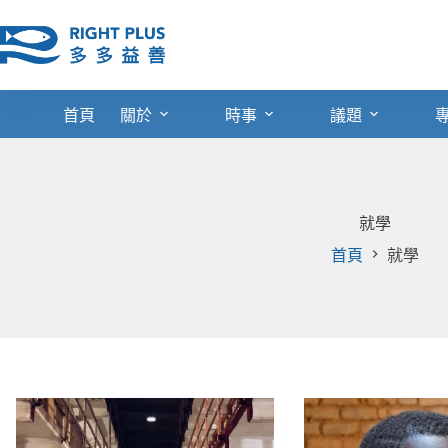
跳
至
主
要
內
首頁
關於
時事
議題
容
就學
首頁
就學