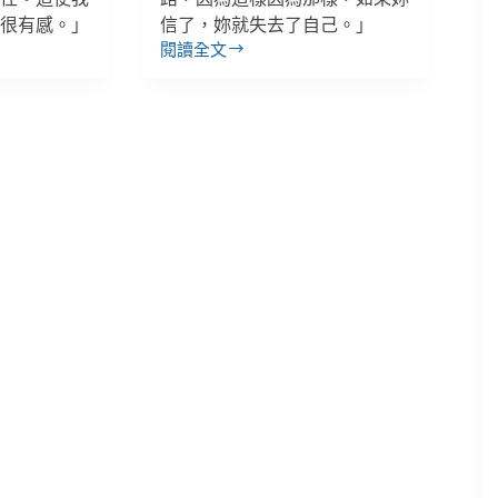
遇很有感。」
信了，妳就失去了自己。」
閱讀全文
【專
題
３】
女
孩
最
不
該
學
的，
就
是
認
命
／
畢
嘉
士
基