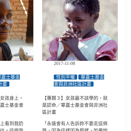
2017-11-08
畢嘉士基金
性別平權
畢嘉士基金
計畫
會與非洲社區計畫
威女孩身上，
【專題３】女孩最不該學的，就
畢嘉士基金會
是認命／畢嘉士基金會與非洲社
區計畫
身上看到我奶
「永遠會有人告訴妳不要走這條
過往。這使我
路，因為這樣因為那樣，如果妳