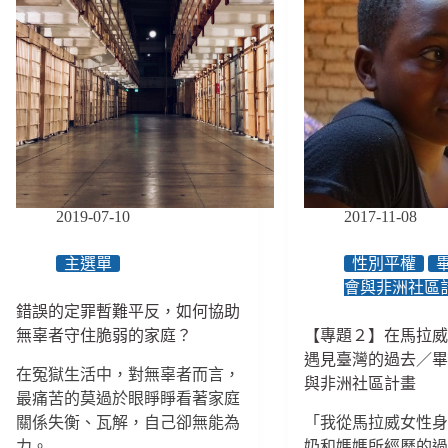
2019-07-10
2017-11-08
主選單
性別平權
會與非洲社區
錯誤的定罪暫難平反，如何協助
無辜者守住脆弱的家庭？
【專題２】在馬拉
遇見臺灣的過去／
在冤獄生活中，對無辜者而言，
與非洲社區計畫
最痛苦的莫過於眼睜睜看著家庭
關係失衡、瓦解，自己卻無能為
「我從馬拉威女性
力。
奶和媽媽所經歷的