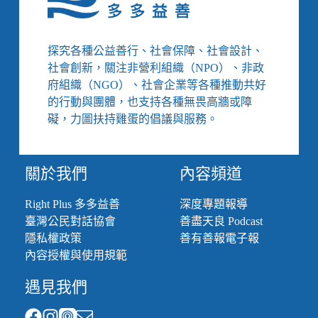
案
評
論：
探究各種公益善行、社會保障、社會設計、
手
社會創新，關注非營利組織（NPO）、非政
無
府組織（NGO）、社會企業等各種推動共好
寸
的行動與團體，也支持各種無畏高牆或障
鐵
的
礙，力圖扶持雞蛋的倡議與服務。
抵
抗，
與
關於我們
內容頻道
非
自
Right Plus 多多益善
深度專題報導
願
臺灣公民對話協會
善盡天良 Podcast
的
隱
隱私權政策
善有善報電子報
身
內容授權與使用規範
遇見我們