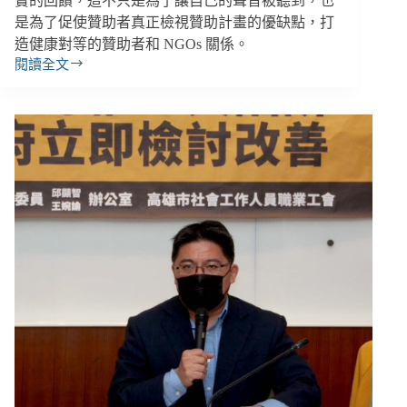
實的回饋，這不只是為了讓自己的聲音被聽到，也
是為了促使贊助者真正檢視贊助計畫的優缺點，打
造健康對等的贊助者和 NGOs 關係。
閱讀全文
全
球
精
選
／
面
對
金
主
的
真
心
話
大
冒
險、
10
個