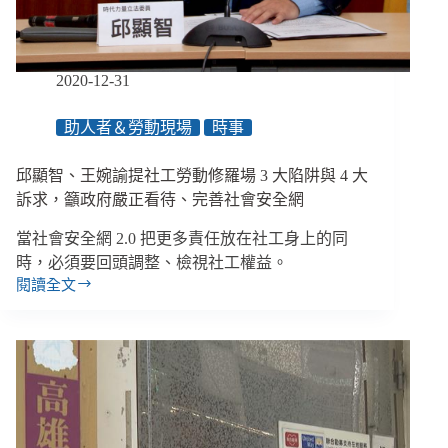
臉
書
募
款
2020-12-31
功
能
助人者＆勞動現場
時事
與
數
位
邱顯智、王婉諭提社工勞動修羅場 3 大陷阱與 4 大
行
訴求，籲政府嚴正看待、完善社會安全網
銷
關
當社會安全網 2.0 把更多責任放在社工身上的同
鍵
時，必須要回頭調整、檢視社工權益。
字、
閱讀全文
邱
僱
顯
員
智、
行
王
動
婉
主
諭
義
提
開
社
創