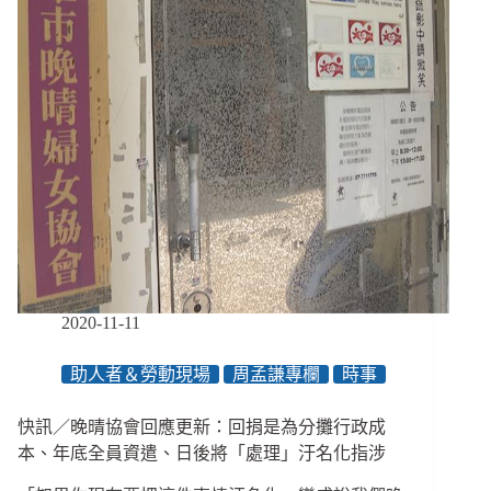
工
另
勞
類
動
勞
修
資
羅
想
場
像
3
大
陷
阱
與
4
大
訴
2020-11-11
求，
籲
助人者＆勞動現場
周孟謙專欄
時事
政
府
嚴
快訊／晚晴協會回應更新：回捐是為分攤行政成
正
本、年底全員資遣、日後將「處理」汙名化指涉
看
待、