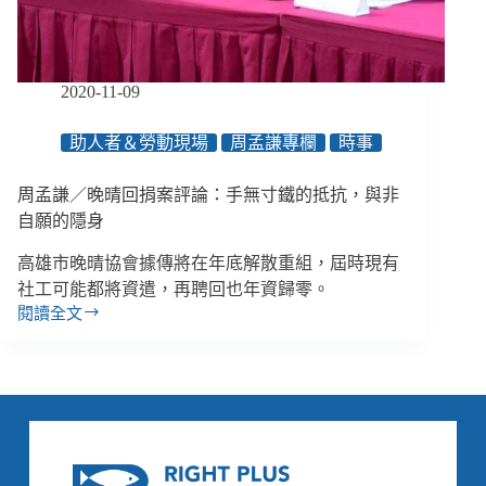
政
成
本、
年
2020-11-09
底
全
助人者＆勞動現場
周孟謙專欄
時事
員
資
周孟謙／晚晴回捐案評論：手無寸鐵的抵抗，與非
遣、
日
自願的隱身
後
高雄市晚晴協會據傳將在年底解散重組，屆時現有
將
「處
社工可能都將資遣，再聘回也年資歸零。
理」
閱讀全文
周
汙
孟
名
謙
化
／
指
晚
涉
晴
回
捐