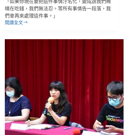
「如果你現在要把這件事情汙名化，變成說我們晚
完
晴在吃錢，我們無法忍。等所有事情告一段落，我
善
們會再來處理這件事。」
社
閱讀全文
會
快
安
訊
全
／
網
晚
晴
協
會
回
應
更
新：
回
捐
是
為
分
攤
行