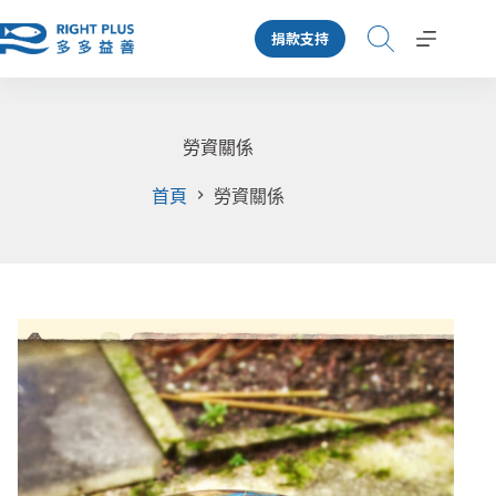
跳
捐款支持
至
主
要
內
容
勞資關係
首頁
勞資關係