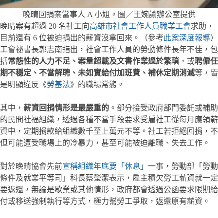
晚晴回捐案當事人 A 小姐。圖／王婉諭辦公室提供
晚晴案有超過 20 名社工向
高雄市社會工作人員職業工會
求助，
目前還有 6 位被迫捐出的薪資沒拿回來。（參考
此案深度報導
）
工會祕書長郭志南指出，社會工作人員的勞動條件長年不佳，包
括
常態性的人力不足、案量超載及文書作業過於繁瑣
，或
聘僱任
期不穩定、不當解聘、未如實給付加班費、補休定期消滅
等，皆
是明顯違反《
勞基法
》的職場常態。
其中，
薪資回捐情形是最嚴重的
。部分接受政府部門委託或補助
的民間社福組織，透過各種不當手段要求受雇社工從每月應領薪
資中，定期捐款給組織數千至上萬元不等。社工若拒絕回捐，不
但可能遭受職場上的冷暴力，甚至可能被迫離職、失去工作。
對於晚晴協會先前
宣稱組織年底要「休息」
一事，勞動部「勞動
條件及就業平等司」科長蔡瑩潔表示，雇主積欠勞工薪資就一定
要返還，無論是歇業或其他情形，政府都會透過公函要求限期給
付或移送強制執行等方式，極力幫勞工爭取，返還原有薪資。