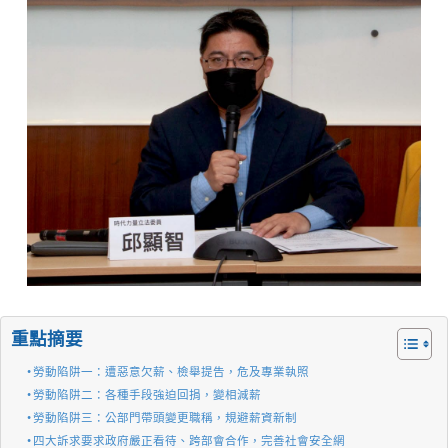
重點摘要
勞動陷阱一：遭惡意欠薪、檢舉提告，危及專業執照
勞動陷阱二：各種手段強迫回捐，變相減薪
勞動陷阱三：公部門帶頭變更職稱，規避薪資新制
四大訴求要求政府嚴正看待、跨部會合作，完善社會安全網