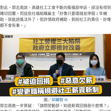
對此，郭志南說，高雄社工工會不斷向衛福部申訴，卻沒有得到
確切回覆。而這些社福組織雇主「好像只要還錢並停個 2 年補
助，就能逍遙法外了。但詐領政府補助、剝削社工的責任，好像
都不會有事。」
圖／
邱顯智 fb
郭志南進一步質疑：「請問勞動部，知道薪資回捐是什麼嗎？」