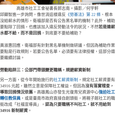
高雄市社工工會祕書長郭志南。攝影／何宇軒
邱顯智進一步詢問，像世涓這樣違反
《勞基法》第 22 條
、根本
沒給薪水的情形，衛福部是否有公告黑名單的機制？此外，補助
要點除了回捐，也應該加入違反勞動法令的狀況，不然
若是連薪
水都不給，而不是回捐
，到底要不要給補助？
黃淑惠回應，衛福部有針對黑名單機制做研議，但因為補助作業
要點是行政規則，若要公告名單，必須要有法律授權，這部分還
要繼續討論。
勞動陷阱三：公部門帶頭變更職稱，規避薪資新制
另一方面，從今年開始施行的
社工薪資新制
，規定社工薪資要有
34916 元起，雖然立意是保障社工權益，但因為
沒有落實稽查，
導致回捐情況依舊
。高雄鳳山亦發生光復育兒資源中心
強迫社工
轉任教保員
，或是臺南市政府直接自創頭銜，將親子館社工的職
銜改成「社福宣導員」，
認為只要職稱不叫社工，就不用給到
34916 新制薪資
。