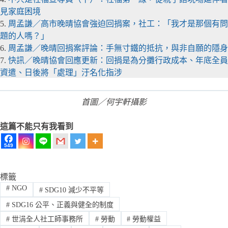
見家庭困境
5.
周孟謙／高市晚晴協會強迫回捐案，社工：「我才是那個有問
題的人嗎？」
6.
周孟謙／晚晴回捐案評論：手無寸鐵的抵抗，與非自願的隱身
7.
快訊／晚晴協會回應更新：回捐是為分攤行政成本、年底全員
資遣、日後將「處理」汙名化指涉
首圖／何宇軒攝影
這篇不能只有我看到
549
標籤
#
NGO
#
SDG10 減少不平等
#
SDG16 公平、正義與健全的制度
#
世涓全人社工師事務所
#
勞動
#
勞動權益