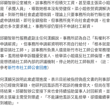
邱顯智辦公室補充，該事務所不但積欠工資，甚至還主張梁小姐
是「承攬人員」，導致她根本沒有勞健保。梁小姐依勞資調解決
議，到新竹縣社會處處理核銷，理論上只要事務所向新竹縣社會
處申請核銷，即可全額撥款，但事務所竟不向社會處申請，社會
處也多次要求補上，事務所卻仍堅持不申請社工薪資。
邱顯智新竹服務處副主任何漢麟說，事務所認為自己「有權利不
申請薪資」，但事務所申請薪資明明不用自行給付，「根本就是
要惡搞社工師。」該事務所負責人還是新竹市社工師公會常務理
事，濫用檢舉申訴騷擾受害人、檢舉梁小姐違反社工師倫理，應
是想透過社工師內部的評議機制，停止她的社工師執照。（註：
參考
新竹市社工師公會回應
）
何漢麟另說明此案處理進度，表示目前被指控偽造文書的刑事部
分已經做完筆錄，他研判因濫訴而不起訴的機會很大，但尚在等
待結果。邱顯智辦公室接下來也會持續協助當事人討回薪資，並
將主張雇主需受到懲處，「不能讓他濫訴又亂檢舉，卻還繼續拿
到補助」。