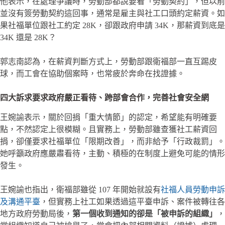
他表示，在處理爭議時，勞動部都說要看「勞動契約」，但以前
並沒有簽勞動契約這回事，通常是雇主與社工口頭約定薪資。如
果社福單位跟社工約定 28K，卻跟政府申請 34K，那薪資到底是
34K 還是 28K？
郭志南認為，在薪資判斷方式上，勞動部跟衛福部一直互踢皮
球，而工會在協助個案時，也常疲於奔命在找證據。
四大訴求要求政府嚴正看待、跨部會合作，完善社會安全網
王婉諭表示，關於回捐「重大情節」的認定，希望能有明確要
點，不然認定上很模糊。且實務上，勞動部雖查獲社工薪資回
捐，卻僅要求社福單位「限期改善」，而非給予「行政裁罰」。
她呼籲政府應嚴肅看待，主動、積極的在制度上避免可能的情形
發生。
王婉諭也指出，衛福部雖從 107 年開始就設有
社福人員勞動申訴
及溝通平臺
，但實務上社工如果透過這平臺申訴、案件被轉往各
地方政府勞動局後，
第一個收到通知的卻是「被申訴的組織」
，