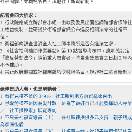
社福團體巧令職稱名目，規避社工薪資新制。
記者會四大訴求：
1. 行政院應成立跨部會小組，由政務委員出面協調跨部會保障社
工權益機制，並研議於衛福部官網公布違反相關法令的社福單
位。
2. 衛福部應調查世涓全人社工師事務所是否有違法之處。
3. 《社會福利補助作業要點》第 10 點督導考核中，應明確訂定
「違反勞動法令」情節重大屬實者，將自查獲屬實之日起 2 年內
不予補助。
4. 禁止政府機關或社福團體巧令職稱名目，規避社工薪資新制。
延伸是助人者，也是勞動者：
1.
看得見模不著的 34916，社工新制地方落實亂象百出
2.
爭取勞權不是因為愛計較，是為了顧好自己才能發揮助人專業
／「社工操極累」展覽專訪
3.
不只是社福宣導員（上）：在社區裡提供多元支持，親子館成
為家庭後盾
4.
不只是社福宣導員（下）：社福第一線，從親子館現場延伸看