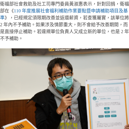
衛福部社會救助及社工司專門委員黃淑惠表示，針對回捐，衛福
部在《
110 年度推展社會福利補助作業要點暨申請補助項目及基
準
》，已經規定須限期改善並返還薪資，若查獲屬實，該單位將
2 年內不予補助。如果涉及情節重大，則不會給予改善期間，而
是直接停止補助。若違規單位負責人又成立新的單位，也是 2 年
不予補助。