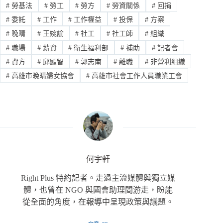
#
勞基法
#
勞工
#
勞方
#
勞資關係
#
回捐
#
委託
#
工作
#
工作權益
#
投保
#
方案
#
晚晴
#
王婉諭
#
社工
#
社工師
#
組織
#
職場
#
薪資
#
衛生福利部
#
補助
#
記者會
#
資方
#
邱顯智
#
郭志南
#
離職
#
非營利組織
#
高雄市晚晴婦女協會
#
高雄市社會工作人員職業工會
何宇軒
Right Plus 特約記者。走過主流媒體與獨立媒
體，也曾在 NGO 與國會助理間游走，盼能
從全面的角度，在報導中呈現政策與議題。