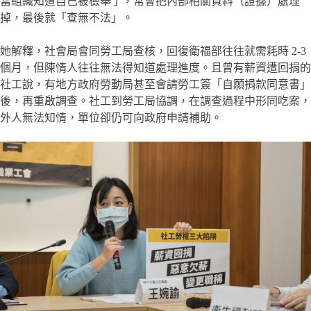
當組織知道自己被檢舉了，常會把內部相關資料（證據）處理
掉，最後就「查無不法」。
她解釋，社會局會同勞工局查核，回復衛福部往往就需耗時 2-3
個月，但陳情人往往無法得知道處理進度。且曾有薪資遭回捐的
社工說，有地方政府勞動局甚至會請勞工簽「自願捐款同意書」
後，再重啟調查。社工到勞工局協調，在調查過程中形同吃案，
外人無法知情，單位卻仍可向政府申請補助。