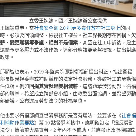
立委王婉諭。圖／王婉諭辦公室提供
王婉諭重申，當
社會安全網 2.0 把更多責任放在社工身上
的同
時，必須要回頭調整、檢視社工權益。
社工界長期存在回捐、欠
薪、變更職稱等爭議，絕對不是個案
，甚至在社工申訴後，雇主
還給予更多壓力或不法作為。這部分應該要全盤檢視，提出對應
政策。
邱顯智也表示，2019 年監察院即對衛福部提出糾正，指出衛福
部長期漠視委辦或補助辦理的法定社會服務，導致社工的勞動條
件低落。例如
回捐其實就是變相減薪
，這議題牽涉勞動部、衛福
部的職掌，希望成立跨部會小組，由政委出面協調，並希望勞動
部研議，公布違反勞動法令的社福單位。
他也要求衛福部調查世涓事務所是否有違法，並要求在《
社會福
利補助作業要點
》第 10 點督導考核中，應明確訂定「違反勞動
法令」情節重大屬實者，2 年內不予補助，並應禁止政府機關或