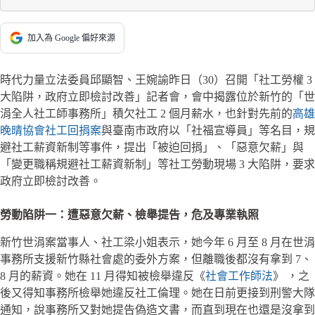
加入為 Google 偏好來源
時代力量立法委員邱顯智、王婉諭昨日（30）召開「社工勞權 3
大陷阱，政府立即檢討改善」記者會，會中揭露位於新竹的「世
涓全人社工師事務所」積欠社工 2 個月薪水，也針對先前的
高雄
晚晴協會社工回捐案
與臺南市政府以「社福宣導員」等名目，規
避社工薪資新制等事件，提出「被迫回捐」、「惡意欠薪」與
「變更職稱規避社工薪資新制」等社工勞動現場 3 大陷阱，要求
政府立即檢討改善。
勞動陷阱一：遭惡意欠薪、檢舉提告，危及專業執照
新竹世涓案當事人、社工梁小姐表示，她今年 6 月至 8 月在世涓
事務所支援新竹縣社會處的委外方案，但離職後都沒有拿到 7、
8 月的薪資。她在 11 月得知被檢舉違反《
社會工作師法
》 ，之
後又得知事務所檢舉她違反社工倫理。她在日前更接到刑警大隊
通知，說事務所又對她提告偽造文書，而直到現在也還是沒拿到