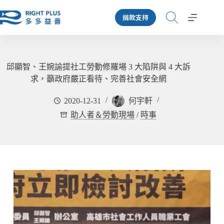
跳
捐款支持
至
主
要
內
容
邱顯智、王婉諭提社工勞動修羅場 3 大陷阱與 4 大訴
求，籲政府嚴正看待、完善社會安全網
2020-12-31
何宇軒
助人者＆勞動現場
/
時事