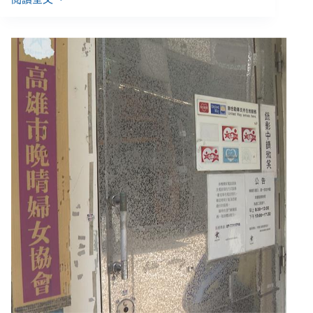
邱
顯
智、
王
婉
諭
提
社
工
勞
動
修
羅
場
3
大
陷
阱
與
4
大
訴