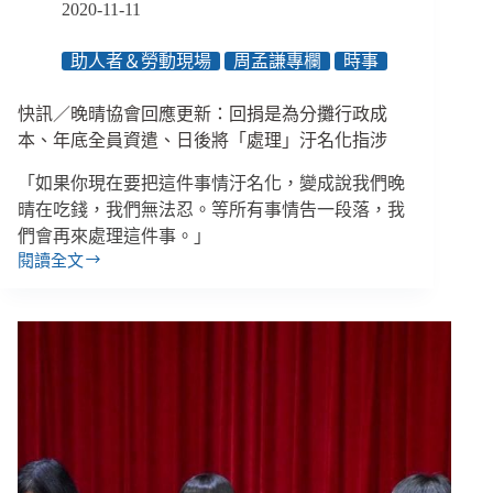
2020-11-11
求，
籲
助人者＆勞動現場
周孟謙專欄
時事
政
府
嚴
快訊／晚晴協會回應更新：回捐是為分攤行政成
正
本、年底全員資遣、日後將「處理」汙名化指涉
看
待、
「如果你現在要把這件事情汙名化，變成說我們晚
完
晴在吃錢，我們無法忍。等所有事情告一段落，我
善
們會再來處理這件事。」
社
閱讀全文
會
快
安
訊
全
／
網
晚
晴
協
會
回
應
更