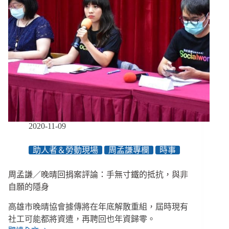
新：
回
捐
是
為
分
攤
行
政
成
本、
年
2020-11-09
底
全
助人者＆勞動現場
周孟謙專欄
時事
員
資
周孟謙／晚晴回捐案評論：手無寸鐵的抵抗，與非
遣、
日
自願的隱身
後
高雄市晚晴協會據傳將在年底解散重組，屆時現有
將
「處
社工可能都將資遣，再聘回也年資歸零。