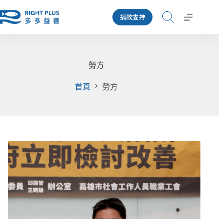
跳
捐款支持
至
主
要
內
容
勞方
首頁
勞方