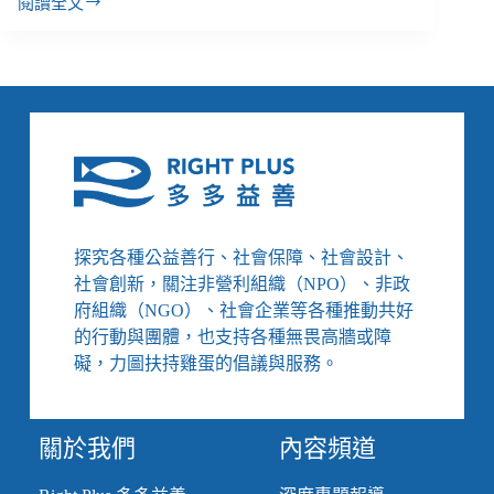
理」
閱讀全文
周
汙
孟
名
謙
化
／
指
晚
涉
晴
回
捐
案
評
論：
探究各種公益善行、社會保障、社會設計、
手
社會創新，關注非營利組織（NPO）、非政
無
府組織（NGO）、社會企業等各種推動共好
寸
的行動與團體，也支持各種無畏高牆或障
鐵
的
礙，力圖扶持雞蛋的倡議與服務。
抵
抗，
與
關於我們
內容頻道
非
自