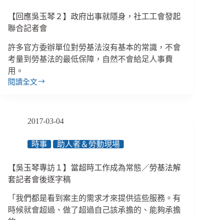
委
【眾
【回應吳玉琴２】政府出事就隱身，社工工會發起
欲
聲
強
聯合記者會
相
修
EP34】
許多官方委辦單位對勞基法沒有基本的常識，不會
勞
考量到勞基法的最低保障，自然不會給足人事費
基
法，
用。
社
閱讀全文
【回
工
應
工
吳
會
玉
2017-03-04
發
琴
起
２】
聯
時事
助人者＆勞動現場
政
合
府
記
【吳玉琴專訪１】當超時工作成為常態／勞基法解
出
者
事
套記者會後逐字稿
會
就
「我們都是看到案主的需求才來提供這些服務。有
隱
時候就會超過、做了超過自己該承擔的、能夠承擔
身，