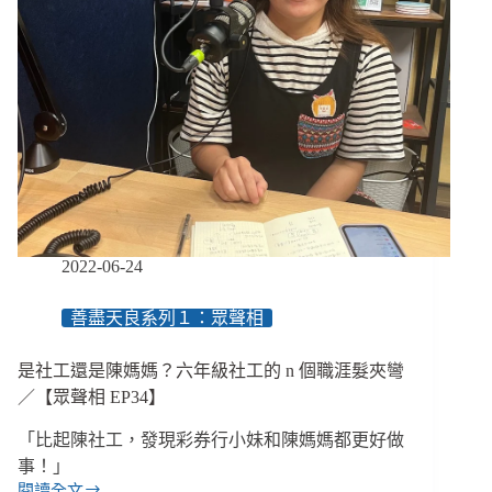
2022-06-24
善盡天良系列１：眾聲相
是社工還是陳媽媽？六年級社工的 n 個職涯髮夾彎
／【眾聲相 EP34】
「比起陳社工，發現彩券行小妹和陳媽媽都更好做
事！」​
閱讀全文