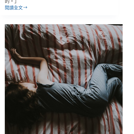
社
的。」
工
閱讀全文
【吳
工
玉
會
琴
發
專
起
訪
聯
１】
合
當
記
超
者
時
會
工
作
成
為
常
態
／
勞
基
法
解