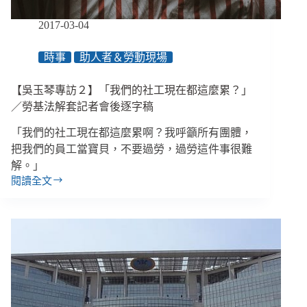
套
記
2017-03-04
者
會
時事
助人者＆勞動現場
後
逐
【吳玉琴專訪２】「我們的社工現在都這麼累？」
字
稿
／勞基法解套記者會後逐字稿
「我們的社工現在都這麼累啊？我呼籲所有團體，
把我們的員工當寶貝，不要過勞，過勞這件事很難
解。」
閱讀全文
【吳
玉
琴
專
訪
２】
「我
們
的