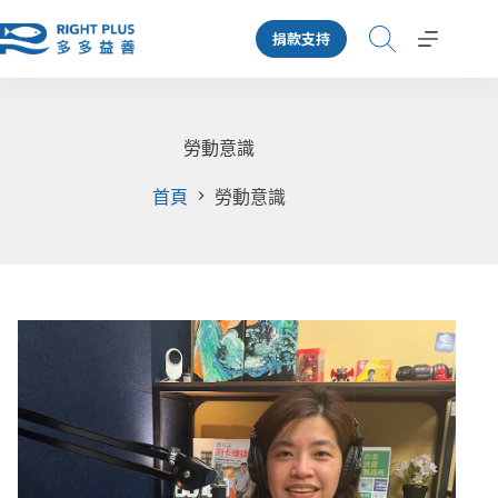
跳
捐款支持
至
主
要
內
容
勞動意識
首頁
勞動意識