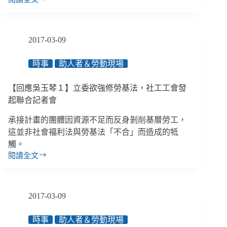
是
社
工
還
2017-03-09
是
陳
時事
助人者＆勞動現場
媽
媽？
【回應吳玉琴１】立委欲強修勞基法，社工工會發
六
年
起聯合記者會
級
承接計畫的團體因資源不足而反身剝削基層勞工，
社
這並非社會福利法與勞基法「不合」而造成的牴
工
的
觸。
n
閱讀全文
【回
個
應
職
吳
涯
玉
髮
2017-03-09
琴
夾
１】
彎
時事
助人者＆勞動現場
立
／