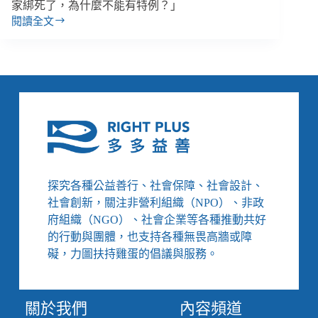
家綁死了，為什麼不能有特例？」
閱讀全文
【吳
玉
琴
專
訪
３】
勞
基
法
可
以
探究各種公益善行、社會保障、社會設計、
開
社會創新，關注非營利組織（NPO）、非政
放
府組織（NGO）、社會企業等各種推動共好
特
的行動與團體，也支持各種無畏高牆或障
例
嗎？
礙，力圖扶持雞蛋的倡議與服務。
／
勞
基
關於我們
內容頻道
法