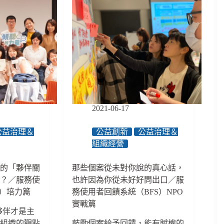
2021-06-17
公益治理＆
公益創新
公益治理＆
組織經營
體的「夥伴關
那些個案從未對你說的真心話，
嗎？／服務使
也許因為你從未好好問出口／服
S）培力篇
務使用者回饋系統（BFS）NPO
實戰篇
夥伴才是主
利組織的觀點
鼓勵個案給予回饋，能有賦權的