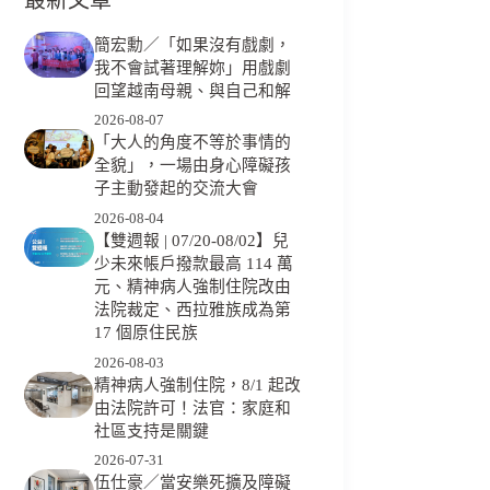
簡宏勳／「如果沒有戲劇，
我不會試著理解妳」用戲劇
回望越南母親、與自己和解
2026-08-07
「大人的角度不等於事情的
全貌」，一場由身心障礙孩
子主動發起的交流大會
2026-08-04
【雙週報 | 07/20-08/02】兒
少未來帳戶撥款最高 114 萬
元、精神病人強制住院改由
法院裁定、西拉雅族成為第
17 個原住民族
2026-08-03
精神病人強制住院，8/1 起改
由法院許可！法官：家庭和
社區支持是關鍵
2026-07-31
伍仕豪／當安樂死擴及障礙