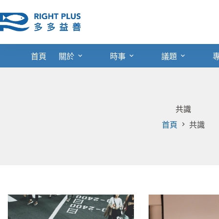
跳
至
主
要
內
首頁
關於
時事
議題
容
共識
首頁
共識