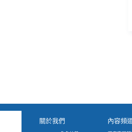
為
你
從
未
好
好
問
出
口
／
服
務
使
用
者
回
饋
系
統
關於我們
內容頻
（BFS）
NPO