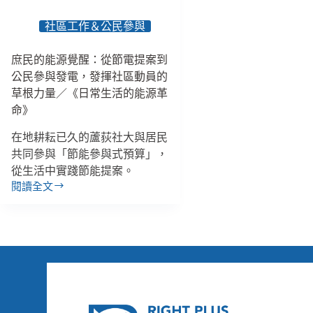
最
能
多，
嗎？
社區工作＆公民參與
監
／
院
服
庶民的能源覺醒：從節電提案到
疾
務
公民參與發電，發揮社區動員的
呼
使
兼
草根力量／《日常生活的能源革
用
顧
者
命》
治
回
療、
在地耕耘已久的蘆荻社大與居民
饋
人
系
共同參與「節能參與式預算」，
權
統
從生活中實踐節能提案。
與
（BFS）
閱讀全文
庶
社
培
民
會
力
的
風
篇
能
險
源
覺
醒：
從
節