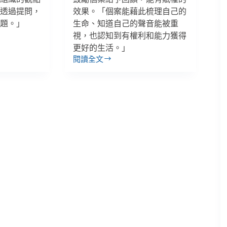
望透過提問，
效果。「個案能藉此梳理自己的
問題。」
生命、知道自己的聲音能被重
視，也認知到有權利和能力獲得
更好的生活。」
閱讀全文
那
些
個
案
從
未
對
你
說
的
真
心
話，
也
許
因