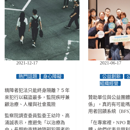
2021-12-17
2021-06-17
熱門話題
身心障礙
公益創新
組織經營
精障者犯法只能終身隔離？５年
來犯行以竊盜最多，監院疾呼兼
贊助單位與公益團
顧治療、人權與社會風險
係」，真的有可能
用者回饋系統（BF
監察院調查委員監委王幼玲、高
涌誠表示，應避免「以治療為
「在專案裡，NPO 
由，長期拘束精神障礙犯罪者的
體，他們代表非營