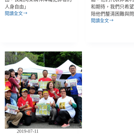
人身自由」
和期待，我們只希
閱讀全文
陪他們釐清困難與
精
閱讀全文
障
贊
者
助
犯
單
法
位
只
與
能
公
終
益
身
團
隔
體
離？
的
５
「夥
年
伴
來
關
犯
係」，
行
真
以
的
竊
有
盜
可
2019-07-11