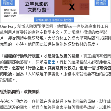
One-Forty 創辦人陳凱翔便舉例，他們過去一直以為家事移工只
能利用片斷零碎的家務空檔學中文，因此常設計很短的教學影
片，卻從回饋中驚訝發現，大部分移工的語言學習時間可以達到
完整的一小時。他們因此知道往後能夠調整教材的長度。
「
組織的行動執行規畫，才是發生改變的關鍵
，真正讓所有個案
的回饋都能落實。」原承君
指出
，行動的結果當然未必都能看見
改善，但
發現「行動之後，其實沒有比較好」也是一個很有價值
的收獲
，因為「人和環境不停變化，服務本來就需要不斷的試錯
跟調整。」
從對話開始，改變關係
在決定行動之後，各組織在專案輔導下拉出回饋的重點，製作成
簡單活潑的圖表，並且向填答個案表示將落實哪些改變，以此進