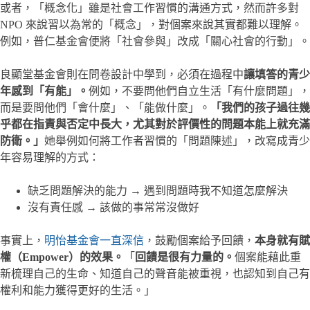
或者，「概念化」雖是社會工作習慣的溝通方式，然而許多對
NPO 來說習以為常的「概念」，對個案來說其實都難以理解。
例如，普仁基金會便將「社會參與」改成「關心社會的行動」。
良顯堂基金會則在問卷設計中學到，必須在過程中
讓填答的青少
年感到「有能」。
例如，不要問他們自立生活「有什麼問題」，
而是要問他們「會什麼」、「能做什麼」。
「我們的孩子過往幾
乎都在指責與否定中長大，尤其對於評價性的問題本能上就充滿
防衛。」
她舉例如何將工作者習慣的「問題陳述」，改寫成青少
年容易理解的方式：
缺乏問題解決的能力 → 遇到問題時我不知道怎麼解決
沒有責任感 → 該做的事常常沒做好
事實上，
明怡基金會一直深信
，鼓勵個案給予回饋，
本身就有賦
權（Empower）的效果。
「
回饋是很有力量的。
個案能藉此重
新梳理自己的生命、知道自己的聲音能被重視，也認知到自己有
權利和能力獲得更好的生活。」