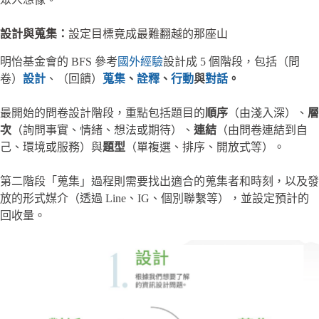
設計與蒐集：
設定目標竟成最難翻越的那座山
明怡基金會的 BFS 參考
國外經驗
設計成 5 個階段，包括（問
卷）
設計
、（回饋）
蒐集
、
詮釋
、
行動
與
對話
。
最開始的問卷設計階段，重點包括題目的
順序
（由淺入深）、
層
次
（詢問事實、情緒、想法或期待）、
連結
（由問卷連結到自
己、環境或服務）與
題型
（單複選、排序、開放式等）。
第二階段「蒐集」過程則需要找出適合的蒐集者和時刻，以及發
放的形式媒介（透過 Line、IG、個別聯繫等），並設定預計的
回收量。