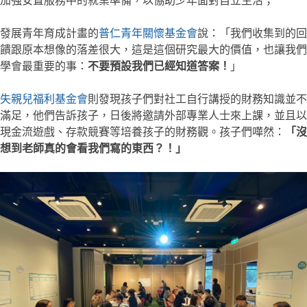
加強安置服務中的就業準備，以協助少年面對自立生活；
發展青年育成計畫的
普仁青年關懷基金會
說：「我們收集到的回
饋跟原本想像的落差很大，這是這個研究最大的價值，也讓我們
學會最重要的事：
不要預設我們已經知道答案！
」
失親兒福利基金會
則發現孩子們對社工自行講授的財務知識並不
滿足，他們告訴孩子，日後將邀請外部專業人士來上課，並且以
現金流遊戲、存款競賽等培養孩子的財務觀。孩子們嘩然：
「沒
想到老師真的會看我們寫的東西？！」