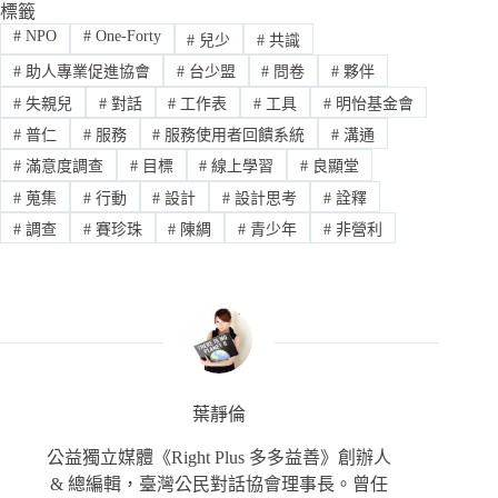
標籤
#
NPO
#
One-Forty
#
兒少
#
共識
#
助人專業促進協會
#
台少盟
#
問卷
#
夥伴
#
失親兒
#
對話
#
工作表
#
工具
#
明怡基金會
#
普仁
#
服務
#
服務使用者回饋系統
#
溝通
#
滿意度調查
#
目標
#
線上學習
#
良顯堂
#
蒐集
#
行動
#
設計
#
設計思考
#
詮釋
#
調查
#
賽珍珠
#
陳綢
#
青少年
#
非營利
葉靜倫
公益獨立媒體《Right Plus 多多益善》創辦人
& 總編輯，臺灣公民對話協會理事長。曾任