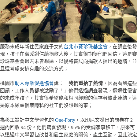
服務未成年新住民家庭子女的
台北市賽珍珠基金會
，在調查後發
現，孩子在寫感謝信給捐款人後，其實很期待他們回信，這是賽
珍珠基金會過去未曾想過、以後將嘗試向捐款人提出的邀請，並
且還考慮安排有趣的交流方式；
桃園市
助人專業促進協會
說：「
我們重拾了熱情
，因為看到這些
回饋，工作人員都被激勵了！」他們透過調查發現，遭遇性侵害
的未成年孩子，其實很希望能和相同經驗的倖存者彼此連結。這
是原本顧慮個案隱私的社工們沒想過的事；
為移工設計中文學習包的
One-Forty
，以印尼文發出的問卷在 2
週內回收 94 份。他們驚喜發現，95% 的受調家事移工，原來可
以透過中文學習包改善和雇主家庭的關係、產生互動，因此決定