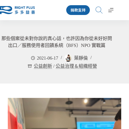
跳
捐款支持
至
主
要
內
容
那些個案從未對你說的真心話，也許因為你從未好好問
出口／服務使用者回饋系統（BFS）NPO 實戰篇
2021-06-17
葉靜倫
公益創新
/
公益治理＆組織經營