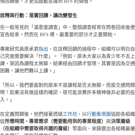
情回饋後，才更加感動意識到 BFS 的價值。
詮釋與行動：落實回饋，讓改變發生
在一般常見的「滿意度調查」中，整個調查經常在問卷回收後便
宣告結束。然而在 BFS 裡，最重要的部分才正要開始。
專案研究員原承君
指出
，在詮釋回饋的過程中，組織可以明白自
己究竟需要解決「什麼」。「例如，原本大家以為青少年不去上
課，是因為課程太無聊，結果經由回饋才發現，其實是因為交通
困難，讓他們難以上課。」
「所以，我們要面對的原來不是課程是否太無聊，而是交通問題
啊！如果沒有做這樣的確認，很可能浪費許多精神做非必要的投
入。」
在定義問題後，他們接著透過
工作坊
，以
行動象限圖
協助各組織
從
所需時間、專業需求（需要動用到的專業程度）
與
決策層級
（在組織中需要取得共識的層級）
等面向，來篩選出各組織最優