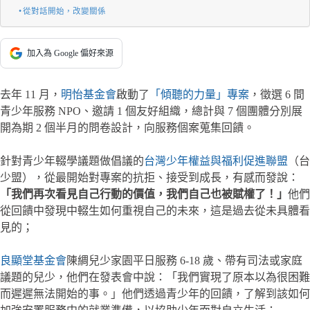
從對話開始，改變關係
加入為 Google 偏好來源
去年 11 月，
明怡基金會
啟動了
「傾聽的力量」專案
，徵選 6 間
青少年服務 NPO、邀請 1 個友好組織，總計與 7 個團體分別展
開為期 2 個半月的問卷設計，向服務個案蒐集回饋。
針對青少年輟學議題做倡議的
台灣少年權益與福利促進聯盟
（台
少盟），從最開始對專案的抗拒、接受到成長，有感而發說：
「我們再次看見自己行動的價值，我們自己也被賦權了！」
他們
從回饋中發現中輟生如何重視自己的未來，這是過去從未具體看
見的；
良顯堂基金會
陳綢兒少家園平日服務 6-18 歲、帶有司法或家庭
議題的兒少，他們在發表會中說：「我們實現了原本以為很困難
而遲遲無法開始的事。」他們透過青少年的回饋，了解到該如何