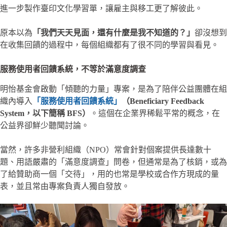
進一步製作臺印文化學習單，讓雇主與移工更了解彼此。
原本以為
「我們天天見面，還有什麼是我不知道的？」
卻沒想到
在收集回饋的過程中，每個組織都有了很不同的學習與看見。
服務使用者回饋系統，不等於滿意度調查
明怡基金會啟動「傾聽的力量」專案，是為了陪伴公益團體在組
織內導入
「服務使用者回饋系統」
（Beneficiary Feedback
System，以下簡稱 BFS）
。這個在企業界稀鬆平常的概念，在
公益界卻鮮少聽聞討論。
當然，許多非營利組織（NPO）常會針對個案提供長達數十
題、用語嚴肅的「滿意度調查」問卷，但通常是為了核銷，或為
了給贊助商一個「交待」，用的也常是學校或合作方現成的量
表，並且常由專案負責人獨自發放。