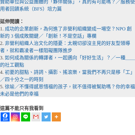
贊助單位與公益團體的「夥伴關係」，真的有可能嗎？／服務使
用者回饋系統（BFS）培力篇
延伸閱讀：
1.
成功的企業創新，為何進了非營利組織變成一場空？NPO 創
新的 3 個成敗關鍵／「創新！不是空話」專欄
2.
非營利組織人治文化的隱憂：太親切卻沒主見的好友型領導
者，就和霸凌者一樣阻礙團隊進步
3.
如何成為關係的轉譯者，一起邁向「好好生活」？／一種＿＿
的社工觀點
4.
初夏的甜點、詩詞、攝影、搖滾樂，當我們不再只是移「工」
／四十分之一的時刻
5.
徐瑜／不懂得感恩惜福的孩子，就不值得被幫助嗎？你的幸福
未必是他們的幸福
這篇不能只有我看到
110