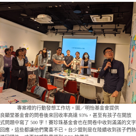
專案裡的行動發想工作坊。圖／明怡基金會提供
良顯堂基金會的問卷後來回收率高達 93%，甚至有孩子在開放
式問題中寫了 500 字！賽珍珠基金會也在問卷中收到滿滿的文字
回應，這些都讓他們驚喜不已。台少盟則是在陸續收到孩子們熱