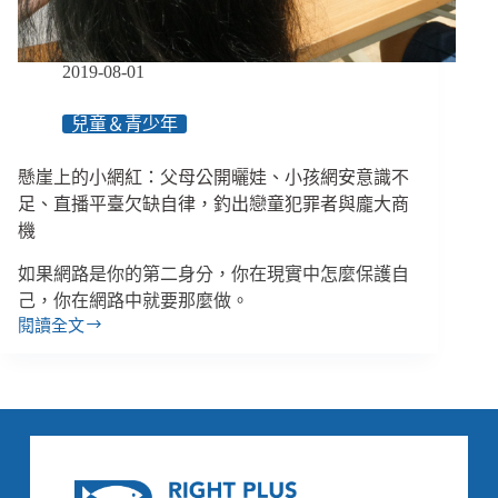
或
拍
攝，
2019-08-01
長
大
兒童＆青少年
後
持
續
懸崖上的小網紅：父母公開曬娃、小孩網安意識不
受
足、直播平臺欠缺自律，釣出戀童犯罪者與龐大商
虐
機
或
成
如果網路是你的第二身分，你在現實中怎麼保護自
施
己，你在網路中就要那麼做。
虐
閱讀全文
懸
者
崖
上
的
小
網
紅：