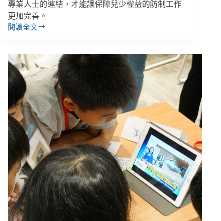
專業人士的連結，才能讓保障兒少權益的防制工作
更加完善。
閱讀全文
線
上
孩
童
性
影
像
全
球
氾
濫：
75%
由
父
母
親
友
施
虐