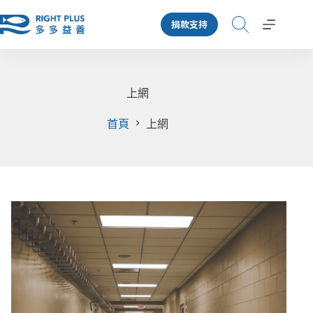
跳
捐款支持
至
主
要
內
容
上網
首頁
上網