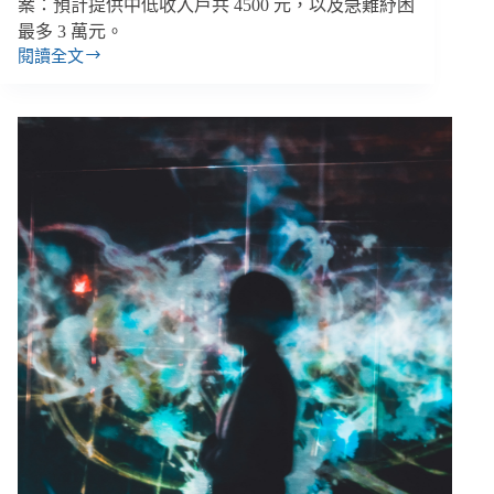
案：預計提供中低收入戶共 4500 元，以及急難紓困
最多 3 萬元。
閱讀全文
【善
週
報
｜
5/21-
5/27】
紓
困
4.0
方
案
出
爐、
社
福
機
構
人
員