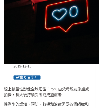
弱
去？
勢
上
遠
網
距
不
上
再
課
是
選
擇，
「數
位
排
除」
危
2019-12-13
及
基
兒童＆青少年
本
生
線上孩童性影像全球氾濫：75% 由父母親友施虐或
活
拍攝，長大後持續受虐或成施虐者
性剝削的認知、預防、救援和治癒需要各個組織和