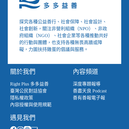
父
母
公
開
探究各種公益善行、社會保障、社會設計、
曬
社會創新，關注非營利組織（NPO）、非政
娃、
府組織（NGO）、社會企業等各種推動共好
小
的行動與團體，也支持各種無畏高牆或障
孩
網
礙，力圖扶持雞蛋的倡議與服務。
安
意
識
關於我們
內容頻道
不
足、
Right Plus 多多益善
深度專題報導
直
臺灣公民對話協會
善盡天良 Podcast
播
平
隱私權政策
善有善報電子報
臺
內容授權與使用規範
欠
缺
遇見我們
自
律，