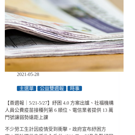
島
（下）：
借
鑑
他
山
之
石，
將
電
子
產
2021-05-28
品
使
主選單
公益雙週報
時事
用
權
【善週報｜5/21-5/27】紓困 4.0 方案出爐、社福機構
還
給
人員公費疫苗接種列第 6 順位、電信業者提供 13 萬
住
門號讓弱勢遠距上課
院
者
不少勞工生計因疫情受到衝擊，政府宣布紓困方