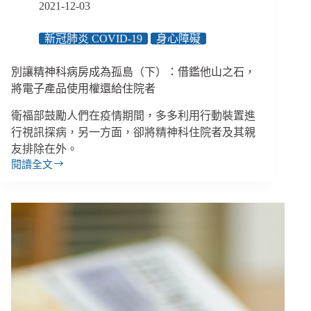
讓
2021-12-03
病
情
新冠肺炎 COVID-19
身心障礙
雪
上
別讓精神科病房成為孤島（下）：借鑑他山之石，
加
霜
將電子產品使用權還給住院者
衛福部鼓勵人們在疫情期間，多多利用行動裝置進
行視訊探病，另一方面，卻將精神科住院者及其親
友排除在外。
閱讀全文
別
讓
精
神
科
病
房
成
為
孤