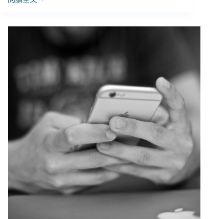
別
讓
精
神
科
病
房
成
為
孤
島
（上）：
住
院
病
人
的
雙
重
隔
離，