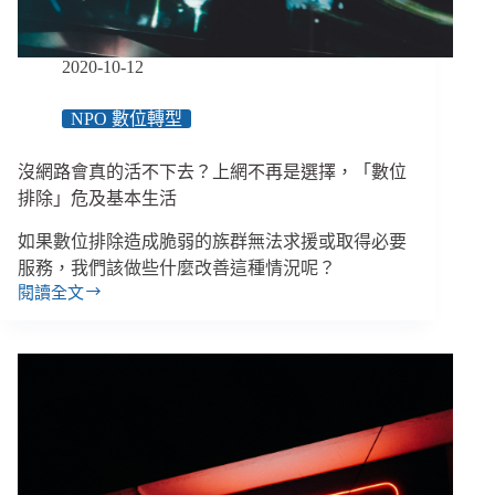
公
費
疫
2020-10-12
苗
接
NPO 數位轉型
種
列
第
沒網路會真的活不下去？上網不再是選擇，「數位
6
排除」危及基本生活
順
位、
如果數位排除造成脆弱的族群無法求援或取得必要
電
服務，我們該做些什麼改善這種情況呢？
信
閱讀全文
業
沒
者
網
提
路
供
會
13
真
萬
的
門
活
號
不
讓
下