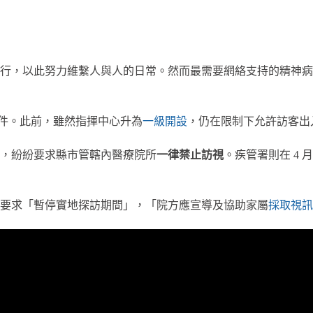
行，以此努力維繫人與人的日常。然而最需要網絡支持的精神病
群聚事件。此前，雖然指揮中心升為
一級開設
，仍在限制下允許訪客出
間，紛紛要求縣市管轄內醫療院所
一律禁止訪視
。疾管署則在 4 
要求「暫停實地探訪期間」，「院方應宣導及協助家屬
採取視訊