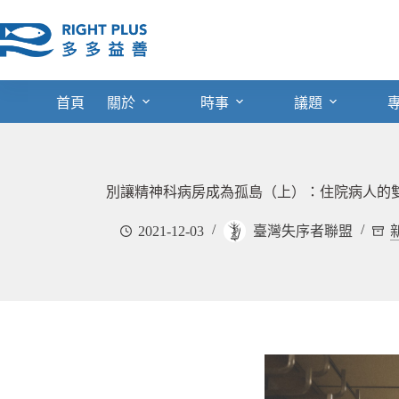
跳
至
主
要
內
首頁
關於
時事
議題
容
別讓精神科病房成為孤島（上）：住院病人的
2021-12-03
臺灣失序者聯盟