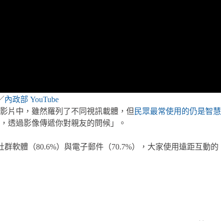
／
內政部 YouTube
影片中，雖然羅列了不同視訊載體，但
民眾最常使用的仍是智慧
，透過影像傳遞你對親友的問候」。
群軟體（80.6%）與電子郵件（70.7%），大家使用遠距互動的