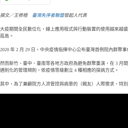
撰文／王修梧
臺灣失序者聯盟
發起人代表
大疫期間全民數位化，線上應用程式與行動裝置的使用越來越盛
孤島。
2020 年 2 月 29 日，中央疫情指揮中心公布臺灣首例院內
然而新竹、臺中、臺南等各地方政府為避免群聚重演，在 3 月
通則化的管理規則，依疫情等級劃立 4 種相應的探病方式。
其中，為了兼顧院方人流管控與病患的（親友）人際需求，特別