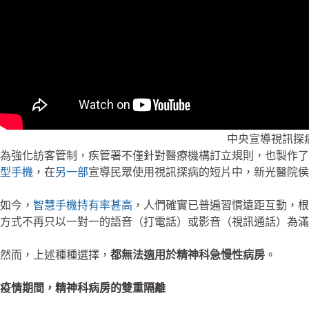
中央宣導視訊探
為強化訪客管制，疾管署不僅針對醫療機構訂立規則，也製作了
型手機
，在
另一部
宣導民眾使用視訊探病的短片中，新光醫院侯
如今，
智慧手機持有率甚高
，人們確實已普遍習慣遠距互動，根
方式不再只以一對一的語音（打電話）或影音（視訊通話）為滿
然而，上述種種選擇，
都無法適用於精神科急慢性病房
。
疫情期間，精神科病房的雙重隔離