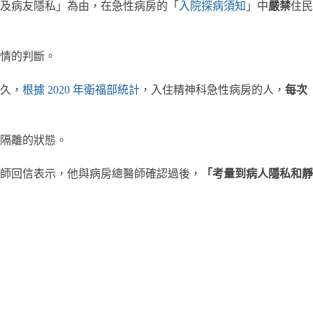
及病友隱私」為由，在急性病房的「
入院探病須知
」中
嚴禁
住民
情的判斷。
更久，
根據 2020 年衛福部統計
，入住精神科急性病房的人，
每次
隔離的狀態。
部管理師回信表示，他與病房總醫師確認過後，
「考量到病人隱私和靜