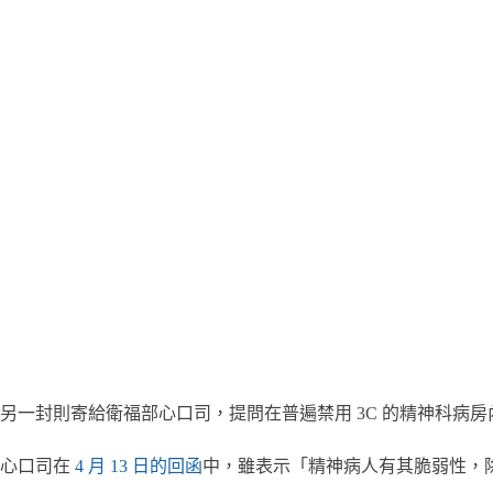
另一封則寄給衛福部心口司，提問在普遍禁用 3C 的精神科病
心口司在
4 月 13 日的回函
中，雖表示「精神病人有其脆弱性，