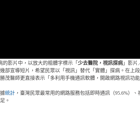
病的影片中，以放大的粗體字標示「
少去醫院，視訊探病
」影片
幾部宣導短片，希望民眾以「視訊」替代「實體」探病。在上段
勝茂醫師更直接表示「多利用手機通訊軟體，開啟網路視訊功能
據
統計
，臺灣民眾最常用的網路服務包括即時通訊（95.6%）、社
足。