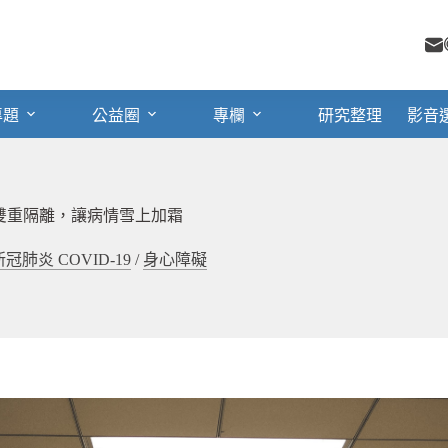
專題
公益圈
專欄
研究整理
影音
雙重隔離，讓病情雪上加霜
新冠肺炎 COVID-19
/
身心障礙