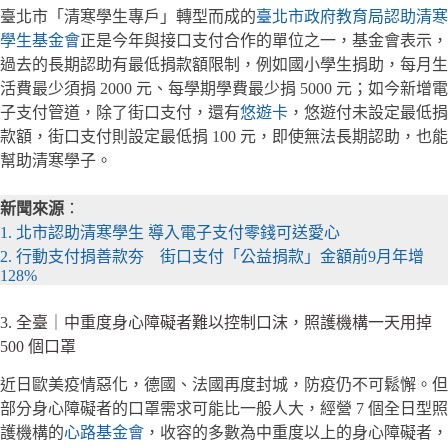
臺北市「清寒學生專戶」轉型而成的
臺北市政府教育局認助清寒
學生基金會
正是今年與接口支付合作的單位之一，基金會表示，
過去的長期認助有最低捐款額限制，例如國小學生捐助，每月生
活費最少須捐 2000 元、每學期學費最少捐 5000 元；如今新增電
子支付管道，除了街口支付，還有
悠遊卡
，悠遊付未設定最低捐
款額，街口支付則設定最低捐 100 元，即使無法長期認助，也能
幫助清寒學子。
新聞來源
：
1. 北市認助清寒學生 導入電子支付零錢可送愛心
2. 行動支付捐善款夯 街口支付「公益捐款」金額前9月年增
128%
3. 全臺｜中重度身心障礙者難以控制口沫，照護機構一天用掉
500 個口罩
近日歐美疫情惡化，德國、法國再度封城，防疫仍不可鬆懈。但
部分身心障礙者的口罩需求可能比一般人大，經營 7 個全日型照
護機構的
心路基金會
，收容的多數為中重度以上的身心障礙者，