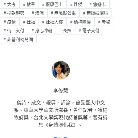
#
大考
#
就業
#
復康巴士
#
性侵
#
悠遊卡
#
捐款趨勢
#
澳洲
#
無障礙公車
#
無障礙環境
#
疫情
#
社福
#
社福大樓
#
精神障礙
#
考場
#
街口支付
#
身心障礙
#
長照
#
電子支付
#
非營利幼兒園
李修慧
寫詩、散文、報導、評論，曾受臺大中文
系、東華大學華文所滋養，曾任記者，獲楊
牧詩獎、台北文學獎現代詩首獎等。著有詩
集《身體演化我》。