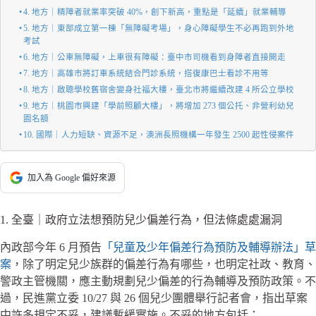
4. 地方｜精障者就業率突破 40%，創下新高，重點是「延續」就業輔導
5. 地方｜東部成立第一棟「無障礙考場」，身心障礙學生不必再跑到外地
考試
6. 地方｜公車無障礙，上車很有障礙：臺中市司機看到身障者直接開走
7. 地方｜高雄市將訂車系統結合門診系統，搭復康巴士看診不用等
8. 地方｜啟聰學校舊宿舍變身社福大樓，臺北市將繼續改建 4 所公立學校
9. 地方｜桃園市興建「學前照顧大樓」，將增加 273 個公托、非營利幼兒
園名額
10. 國際｜人力短缺、資源不足，澳洲長照機構一年發生 2500 起性侵案件
加入為 Google 偏好來源
1. 全臺｜政府立法想預防兒少偏差行為，但法條處處漏洞
內政部今年 6 月預告
「兒童及少年偏差行為預防及輔導辦法」草
案
，除了明定兒少族群的偏差行為有哪些，也明定社政、教育、
警政主管機關，應主動規劃兒少偏差的行為輔導及預防政策。不
過，民進黨立委 10/27 與 26 個兒少團體舉行記者會，指出草案
中許多規定不妥，建議暫緩實施。不妥的地方包括：