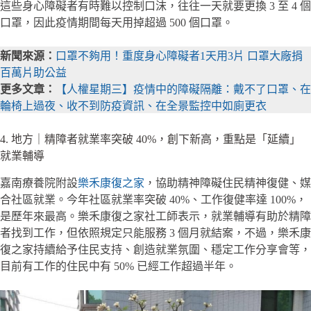
這些身心障礙者有時難以控制口沫，往往一天就要更換 3 至 4 個
口罩，因此疫情期間每天用掉超過 500 個口罩。
新聞來源：
口罩不夠用！重度身心障礙者1天用3片 口罩大廠捐
百萬片助公益
更多文章：
【人權星期三】疫情中的障礙隔離：戴不了口罩、在
輪椅上過夜、收不到防疫資訊、在全景監控中如廁更衣
4. 地方｜精障者就業率突破 40%，創下新高，重點是「延續」
就業輔導
嘉南療養院附設
樂禾康復之家
，協助精神障礙住民精神復健、媒
合社區就業。今年社區就業率突破 40%、工作復健率達 100%，
是歷年來最高。樂禾康復之家社工師表示，就業輔導有助於精障
者找到工作，但依照規定只能服務 3 個月就結案，不過，樂禾康
復之家持續給予住民支持、創造就業氛圍、穩定工作分享會等，
目前有工作的住民中有 50% 已經工作超過半年。