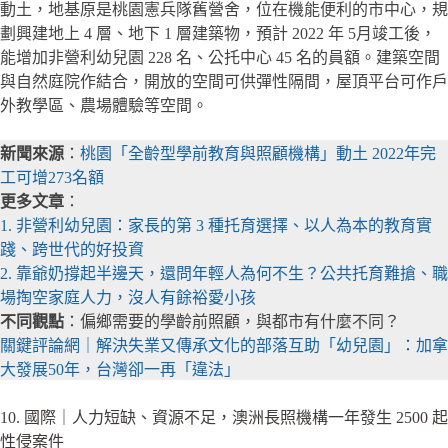
動土，地基原是桃園憲兵隊舊營舍，位在機能便利的市中心，規
劃興建地上 4 層、地下 1 層建築物，預計 2022 年 5月竣工後，
能增加非營利幼兒園 228 名、公托中心 45 名的員額。建築空間
與自然庭院作結合，開放的空間可供彈性隔間，屋頂平台可作戶
外教學區、農場體驗等空間。
新聞來源
：
桃園「全齡型學前教育與照顧機構」動土 2022年完
工可增273名額
更多文章
：
1. 非營利幼兒園：家長的第 3 種托育選擇、以人為本的教育實
踐、跨世代的好投資
2. 靠爺奶撐起半邊天，還問年輕人為何不生？公共托育難搶、職
場掏空家庭人力，沒人有餘裕愛小孩
不同觀點
：偏鄉需要的學齡前照顧，與都市有什麼不同？
關鍵評論網｜解決失業又傳承文化的部落互助「幼兒園」：加拿
大發展50年，台灣卻一再「違法」
10. 國際｜人力短缺、資源不足，澳洲長照機構一年發生 2500 起
性侵案件