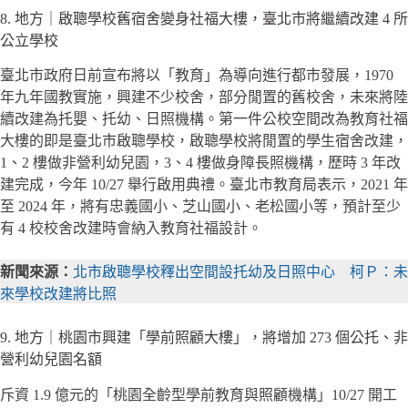
8. 地方｜啟聰學校舊宿舍變身社福大樓，臺北市將繼續改建 4 所
公立學校
臺北市政府日前宣布將以「教育」為導向進行都市發展，1970
年九年國教實施，興建不少校舍，部分閒置的舊校舍，未來將陸
續改建為托嬰、托幼、日照機構。第一件公校空間改為教育社福
大樓的即是臺北市啟聰學校，啟聰學校將閒置的學生宿舍改建，
1、2 樓做非營利幼兒園，3、4 樓做身障長照機構，歷時 3 年改
建完成，今年 10/27 舉行啟用典禮。臺北市教育局表示，2021 年
至 2024 年，將有忠義國小、芝山國小、老松國小等，預計至少
有 4 校校舍改建時會納入教育社福設計。
新聞來源：
北市啟聰學校釋出空間設托幼及日照中心 柯Ｐ：未
來學校改建將比照
9. 地方｜桃園市興建「學前照顧大樓」，將增加 273 個公托、非
營利幼兒園名額
斥資 1.9 億元的「桃園全齡型學前教育與照顧機構」10/27 開工