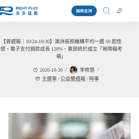
跳
捐款支持
至
主
要
內
容
【善週報｜10/24-10/30】澳洲長照機構平均一週 50 起性
侵、電子支付捐款成長 128%、東部終於成立「無障礙考
場」
2020-10-30
李修慧
主選單
/
公益雙週報
/
時事