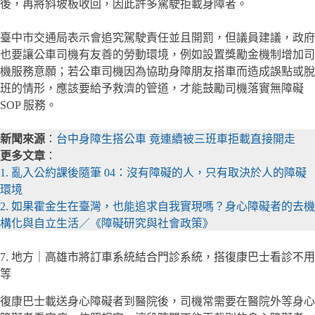
後，再將斜坡板收回，因此許多駕駛拒載身障者。
臺中市交通局表示會追究駕駛責任並且開罰，但議員建議，政府
也要讓公車司機有友善的勞動環境，例如設置獎勵金機制增加司
機服務意願；若公車司機因為協助身障朋友搭車而造成誤點或脫
班的情形，應該要給予救濟的管道，才能鼓勵司機落實無障礙
SOP 服務。
新聞來源
：
台中身障生搭公車 竟連續被三班車拒載直接開走
更多文章
：
1. 亂入公約課後隨筆 04：沒有障礙的人，只有取決於人的障礙
環境
2. 如果霍金生在臺灣，也能追求自我實現嗎？身心障礙者的去機
構化與自立生活／《障礙研究與社會政策》
7. 地方｜高雄市將訂車系統結合門診系統，搭復康巴士看診不用
等
復康巴士載送身心障礙者到醫院後，司機常需要在醫院外等身心