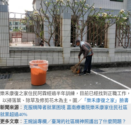
樂禾康復之家住民阿霖經過半年訓練，目前已經找到正職工作，
以掃落葉、除草及修剪花木為主。圖／
「樂禾康復之家」臉書
新聞來源
：
克服精障者就業困境 嘉南療養院樂禾康家住民社區
就業超過40%
更多文章
：
王婉諭專欄／臺灣的社區精神照護出了什麼問題？