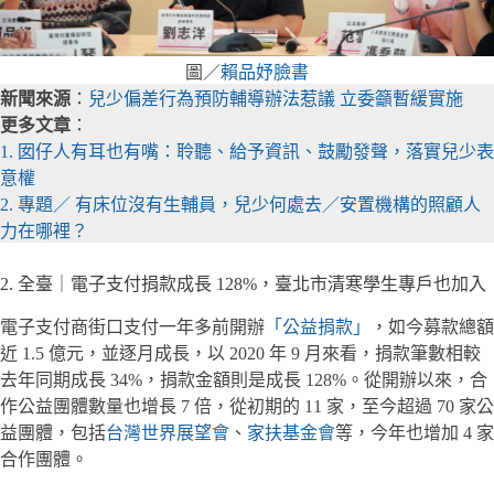
圖／
賴品妤臉書
新聞來源
：
兒少偏差行為預防輔導辦法惹議 立委籲暫緩實施
更多文章
：
1. 囡仔人有耳也有嘴：聆聽、給予資訊、鼓勵發聲，落實兒少表
意權
2. 專題／ 有床位沒有生輔員，兒少何處去／安置機構的照顧人
力在哪裡？
2. 全臺｜電子支付捐款成長 128%，臺北市清寒學生專戶也加入
電子支付商街口支付一年多前開辦
「公益捐款」
，如今募款總額
近 1.5 億元，並逐月成長，以 2020 年 9 月來看，捐款筆數相較
去年同期成長 34%，捐款金額則是成長 128%。從開辦以來，合
作公益團體數量也增長 7 倍，從初期的 11 家，至今超過 70 家公
益團體，包括
台灣世界展望會
、
家扶基金會
等，今年也增加 4 家
合作團體。