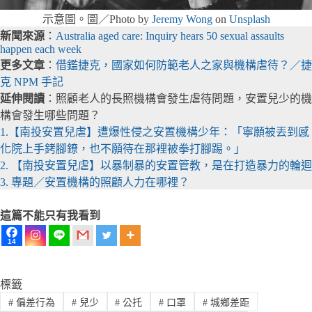
示意圖。圖／Photo by
Jeremy Wong
on
Unsplash
新聞來源
：
Australia aged care: Inquiry hears 50 sexual assaults
happen each week
更多文章
：
借鑑捷克，國家如何防範老人之家與機構虐待？／捷
克 NPM 手記
延伸閱讀
：照顧老人的長照機構會發生虐待問題，安置兒少的機
構會發生哪些問題？
1.【南投安置兒虐】遭爆性侵之安置機構少年：「寧願被丟到感
化院上手銬腳鐐，也不願待在那裡被拳打腳踢。」
2. 【南投安置兒虐】以暴制暴的安置管教，是在打造暴力的輪迴
3. 專題／安置機構的照顧人力在哪裡？
這篇不能只有我看到
14
標籤
#
偏差行為
#
兒少
#
公托
#
口罩
#
城鄉差距