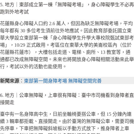
5. 地方｜東部成立第一棟「無障礙考場」，身心障礙學生不必再
跑到外地考試
花蓮縣身心障礙人口約 2.6 萬人，但因為缺乏無障礙考場，平均
每年都有 30 多位考生須前往外地應試。因此教育部委託國立東
華大學設立東部第一棟「身心障礙學生升學大專校院甄試東部考
場」，10/29 正式啟用。考區位在東華大學的美崙校區內（位於
花蓮縣花蓮市），大樓包括走道、電梯、廁所、13 教室等，通
通都已改成無障礙空間。未來也將開放身心障礙相關活動來此舉
行，考試以外的活動也能使用。
新聞來源
：
東部第一間身障考場 無障礙空間完善
6. 地方｜公車無障礙，上車很有障礙：臺中市司機看到身障者直
接開走
臺中有一名身障高中生，日前坐輪椅要搭公車，但 15 分鐘內連
續 3 輛車都拒載、直接開走。由於臺灣的無障礙公車，需要司機
先停車，下車把無障礙斜坡板以手動方式放下，推身障者上車