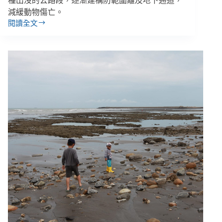
種出沒的公路段，逐漸建構防範圍籬及地下通道，
減緩動物傷亡。
閱讀全文
動
員
群
眾
成
為
你
的
眼！
從
農
地
工
廠
和
路
殺
社，
看