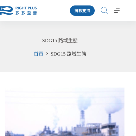
跳
捐款支持
至
主
要
內
容
SDG15 路域生態
首頁
SDG15 路域生態