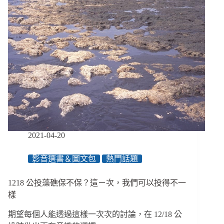
社
會
責
任
──
地
球
公
民
基
金
會
的
2021-04-20
取
捨
影音選書＆圖文包
熱門話題
與
權
衡
1218 公投藻礁保不保？這ㄧ次，我們可以投得不一
樣
期望每個人能透過這樣一次次的討論，在 12/18 公