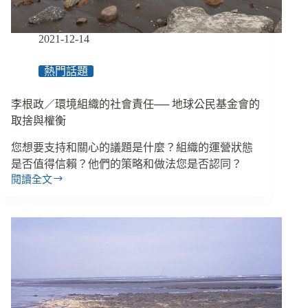
群
眾
外
2021-12-14
包
如
熱門話題
何
改
李根政／環境組織的社會責任── 地球公民基金會的
變
公
取捨與權衡
共
您想要⽀持和關⼼的議題是什麼？組織的運營狀態
現
場
是否值得信賴？他們的策略和做法您是否認同？
／
閱讀全文
李
地
根
球
政
公
／
民
環
基
境
金
組
會
織
的