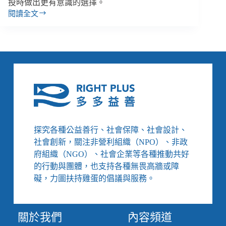
投時做出更有意識的選擇。
閱讀全文
1218
公
投
藻
礁
保
不
保？
這
ㄧ
次，
探究各種公益善行、社會保障、社會設計、
我
社會創新，關注非營利組織（NPO）、非政
們
可
府組織（NGO）、社會企業等各種推動共好
以
的行動與團體，也支持各種無畏高牆或障
投
礙，力圖扶持雞蛋的倡議與服務。
得
不
一
關於我們
內容頻道
樣