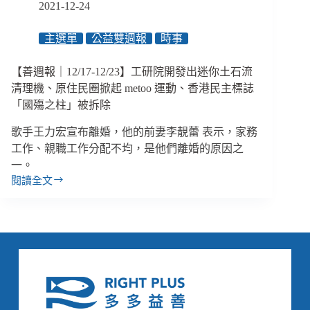
2021-12-24
諮
商、
國
主選單
公益雙週報
時事
民
法
【善週報｜12/17-12/23】工研院開發出迷你土石流
官
清理機、原住民圈掀起 metoo 運動、香港民主標誌
案
「國殤之柱」被拆除
件
引
歌手王力宏宣布離婚，他的前妻李靚蕾 表示，家務
起
工作、親職工作分配不均，是他們離婚的原因之
家
一。
暴
閱讀全文
討
【善
論
週
報
｜
12/17-
12/23】
工
研
院