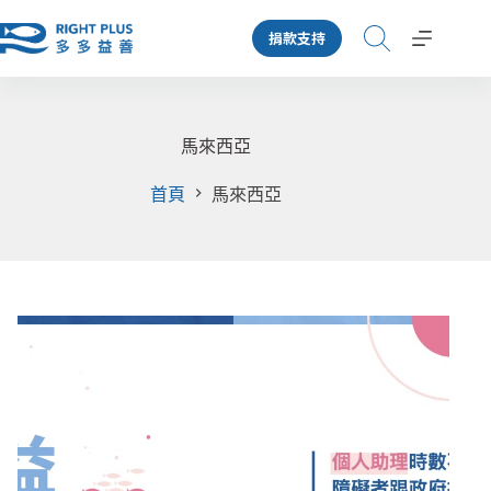
跳
捐款支持
至
主
要
內
容
馬來西亞
首頁
馬來西亞