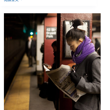
【雙
週
報
｜
7/21-
8/3】
性
平
三
法
修
法
通
過、
15
－
30
歲
免
費
心
理