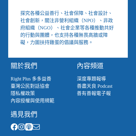
開
發
探究各種公益善行、社會保障、社會設計、
出
社會創新，關注非營利組織（NPO）、非政
迷
你
府組織（NGO）、社會企業等各種推動共好
土
的行動與團體，也支持各種無畏高牆或障
石
礙，力圖扶持雞蛋的倡議與服務。
流
清
理
關於我們
內容頻道
機、
原
住
Right Plus 多多益善
深度專題報導
民
臺灣公民對話協會
善盡天良 Podcast
圈
隱私權政策
善有善報電子報
掀
內容授權與使用規範
起
metoo
遇見我們
運
動、
香
港