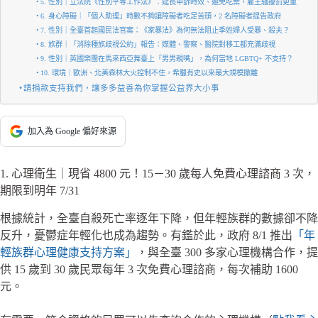
5. 性別｜立法院《性別平等工作法》：延長申訴時效、避免吃案，雇主騷擾罰更重
6. 身心障礙｜「個人助理」時數不夠讓障礙者吃足苦頭，2 名障礙者提告政府
7. 性別｜全臺首起國民法官案：《家暴法》為何無法阻止季姓婦人受暴、殺夫？
8. 族群｜「消除種族歧視公約」報告：媒體、警察、醫院對移工都充滿歧視
9. 性別｜英國樂團在馬來西亞舞臺上「男男親嘴」，為何當地 LGBTQ+ 不支持？
10. 環境｜歐洲、北美森林大火控制不住，希臘有史以來最大規模撤離
請捐款支持我們，讓多多益善為你掌握公益界大小事
加入為 Google 偏好來源
1. 心理衛生｜現省 4800 元！15－30 歲每人免費心理諮商 3 次，
期限到明年 7/31
根據統計，全臺自殺死亡率逐年下降，但年輕族群的數據卻不降
反升，憂鬱症年輕化也成為趨勢。有鑑於此，政府 8/1 推出
「年
輕族群心理健康支持方案」
，與全臺 300 多家心理機構合作，提
供 15 歲到 30 歲民眾每年 3 次免費心理諮商，每次補助 1600
元。