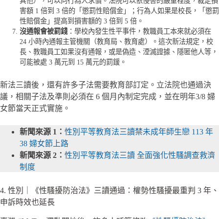
其他），可以向行為人求償。法院可以依侵害的嚴重程度，裁定損
害額 1 倍到 3 倍的「懲罰性賠償金」；行為人如果是校長，「懲罰
性賠償金」提高到損害額的 3 倍到 5 倍。
沒通報會被罰錢
：學校內發生性平事件，教職員工本來就必須在
24 小時內通報主管機關（教育局、教育處）。這次新法規定，校
長、教職員工如果沒有通報，或是偽造、湮滅證據、隱匿他人等，
可能被處 3 萬元到 15 萬元的罰鍰。
新法三讀後，還有許多子法需要教育部訂定。立法院也通過決
議，相關子法及準則必須在 6 個月內制定完成，並在明年3/8 婦
女節當天正式實施。
新聞來源 1：
性別平等教育法三讀禁未成年師生戀 113 年
38 婦女節上路
新聞來源 2：
性別平等教育法三讀 全面強化性騷調查救濟
制度
4. 性別｜《性騷擾防治法》三讀通過：權勢性騷擾最重判 3 年、
申訴時效也延長