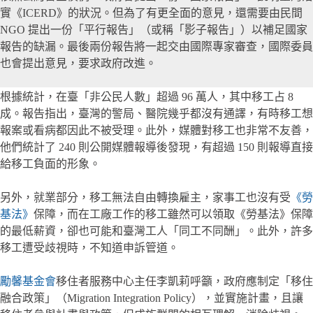
實《ICERD》的狀況。但為了有更全面的意見，還需要由民間
NGO 提出一份「平行報告」（或稱「影子報告」）以補足國家
報告的缺漏。最後兩份報告將一起交由國際專家審查，國際委員
也會提出意見，要求政府改進。
根據統計，在臺「非公民人數」超過 96 萬人，其中移工占 8
成。報告指出，臺灣的警局、醫院幾乎都沒有通譯，有時移工想
報案或看病都因此不被受理。此外，媒體對移工也非常不友善，
他們統計了 240 則公開媒體報導後發現，有超過 150 則報導直接
給移工負面的形象。
另外，就業部分，移工無法自由轉換雇主，家事工也沒有受
《勞
基法》
保障，而在工廠工作的移工雖然可以領取《勞基法》保障
的最低薪資，卻也可能和臺灣工人「同工不同酬」。此外，許多
移工遭受歧視時，不知道申訴管道。
勵馨基金會
移住者服務中心主任李凱莉呼籲，政府應制定「移住
融合政策」（Migration Integration Policy），並實施計畫，且讓