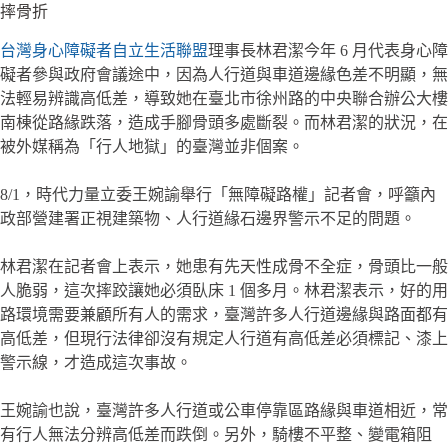
摔骨折
台灣身心障礙者自立生活聯盟
理事長林君潔今年 6 月代表身心障
礙者參與政府會議途中，因為人行道與車道邊緣色差不明顯，無
法輕易辨識高低差，導致她在臺北市徐州路的中央聯合辦公大樓
南棟從路緣跌落，造成手腳骨頭多處斷裂。而林君潔的狀況，在
被外媒稱為「行人地獄」的臺灣並非個案。
8/1，時代力量立委王婉諭舉行「無障礙路權」記者會，呼籲內
政部營建署正視建築物、人行道緣石邊界警示不足的問題。
林君潔在記者會上表示，她患有先天性成骨不全症，骨頭比一般
人脆弱，這次摔跤讓她必須臥床 1 個多月。林君潔表示，好的用
路環境需要兼顧所有人的需求，臺灣許多人行道邊緣與路面都有
高低差，但現行法律卻沒有規定人行道有高低差必須標記、漆上
警示線，才造成這次事故。
王婉諭也說，臺灣許多人行道或公車停靠區路緣與車道相近，常
有行人無法分辨高低差而跌倒。另外，騎樓不平整、變電箱阻