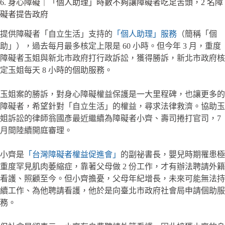
6. 身心障礙｜「個人助理」時數不夠讓障礙者吃足苦頭，2 名障
礙者提告政府
提供障礙者「自立生活」支持的
「個人助理」服務
（簡稱「個
助」），過去每月最多核定上限是 60 小時。但今年 3 月，重度
障礙者玉姐與新北市政府打行政訴訟，獲得勝訴，新北市政府核
定玉姐每天 8 小時的個助服務。
玉姐案的勝訴，對身心障礙權益保護是一大里程碑，也讓更多的
障礙者，希望針對「自立生活」的權益，尋求法律救濟。協助玉
姐訴訟的律師翁國彥最近繼續為障礙者小齊、壽司捲打官司，7
月間陸續開庭審理。
小齊是
「台灣障礙者權益促進會」
的副祕書長，嬰兒時期罹患極
重度罕見肌肉萎縮症，靠著父母做 2 份工作，才有辦法聘請外籍
看護、照顧至今。但小齊擔憂，父母年紀增長，未來可能無法持
續工作、為他聘請看護，他於是向臺北市政府社會局申請個助服
務。