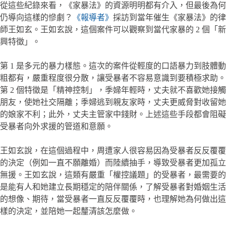
從這些紀錄來看，《家暴法》的資源明明都有介入，但最後為何
仍導向這樣的慘劇？
《報導者》
採訪到當年催生《家暴法》的律
師王如玄。王如玄說，這個案件可以觀察到當代家暴的 2 個「新
興特徵」。
第 1 是多元的暴力樣態。這次的案件從輕度的口語暴力到肢體動
粗都有，嚴重程度很分散，讓受暴者不容易意識到要積極求助。
第 2 個特徵是「精神控制」，季婦年輕時，丈夫就不喜歡她接觸
朋友，使她社交隔離；季婦逃到親友家時，丈夫更威脅對收留她
的娘家不利；此外，丈夫主管家中錢財。上述這些手段都會阻礙
受暴者向外求援的管道和意願。
王如玄說，在這個過程中，周遭家人很容易因為受暴者反反覆覆
的決定（例如一直不願離婚）而陸續抽手，導致受暴者更加孤立
無援。王如玄說，這類有嚴重「權控議題」的受暴者，最需要的
是能有人和她建立長期穩定的陪伴關係，了解受暴者對婚姻生活
的想像、期待，當受暴者一直反反覆覆時，也理解她為何做出這
樣的決定，並陪她一起釐清該怎麼做。