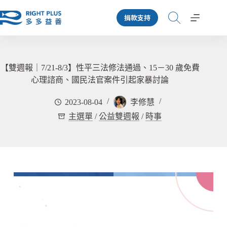
跳
捐款支持
至
主
要
內
容
【雙週報｜7/21-8/3】性平三法修法通過、15－30 歲免費
心理諮商、國民法官案件引起家暴討論
2023-08-04
李修慧
主選單
/
公益雙週報
/
時事