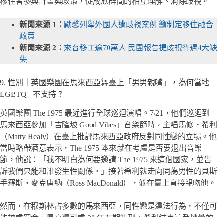
移住者參與計畫與政策，促成族群間的相互理解、消除歧視。
新聞來源 1：
勵馨列舉外國人遭歧視案例 籲制定移住融合
政策
新聞來源 2：
來台移工逾70萬人 民團報告提歧視待遇4大缺
失
9. 性別｜英國樂團在馬來西亞舞臺上「男男親嘴」，為何當地
LGBTQ+ 不支持？
英國樂團 The 1975 最近進行全球巡迴演唱。7/21，他們巡迴到
馬來西亞參加「吉隆坡 Good Vibes」音樂節時，主唱馬修・希利
（Matty Healy）在臺上批評馬來西亞政府反對同性戀的立場。他
當時略帶酒意表示，The 1975 本來就在考慮是否要退出音樂
節，他說：「我不明白為何要邀請 The 1975 來這個國家，並告
訴我們只能和誰發生性關係。」接著希利就走向同為男性的貝斯
手羅斯・麥克唐納（Ross MacDonald），並在臺上直接親吻他。
然而，在穆斯林占多數的馬來西亞，同性戀是違法行為，不僅可