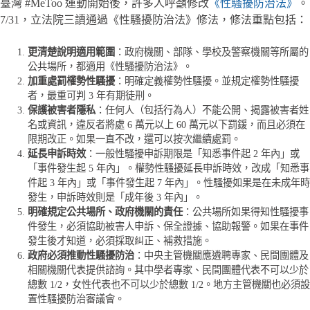
臺灣 #MeToo 運動開始後，許多人呼籲修改
《性騷擾防治法》
。
7/31，立法院三讀通過《性騷擾防治法》修法，修法重點包括：
更清楚說明適用範圍
：政府機關、部隊、學校及警察機關等所屬的
公共場所，都適用《性騷擾防治法》。
加重處罰權勢性騷擾
：明確定義權勢性騷擾。並規定權勢性騷擾
者，最重可判 3 年有期徒刑。
保護被害者隱私
：任何人（包括行為人）不能公開、揭露被害者姓
名或資訊，違反者將處 6 萬元以上 60 萬元以下罰鍰，而且必須在
限期改正。如果一直不改，還可以按次繼續處罰。
延長申訴時效
：一般性騷擾申訴期限是「知悉事件起 2 年內」或
「事件發生起 5 年內」。權勢性騷擾延長申訴時效，改成「知悉事
件起 3 年內」或「事件發生起 7 年內」。性騷擾如果是在未成年時
發生，申訴時效則是「成年後 3 年內」。
明確規定公共場所、政府機關的責任
：公共場所如果得知性騷擾事
件發生，必須協助被害人申訴、保全證據、協助報警。如果在事件
發生後才知道，必須採取糾正、補救措施。
政府必須推動性騷擾防治
：中央主管機關應遴聘專家、民間團體及
相關機關代表提供諮詢。其中學者專家、民間團體代表不可以少於
總數 1/2，女性代表也不可以少於總數 1/2。地方主管機關也必須設
置性騷擾防治審議會。