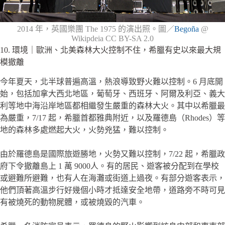
2014 年，英國樂團 The 1975 的演出照。圖／
Begoña
@
Wikipdeia CC BY-SA 2.0
10. 環境｜歐洲、北美森林大火控制不住，希臘有史以來最大規
模撤離
今年夏天，北半球普遍高溫，熱浪導致野火難以控制。6 月底開
始，包括加拿大西北地區，葡萄牙、西班牙、阿爾及利亞、義大
利等地中海沿岸地區都相繼發生嚴重的森林大火。其中以希臘最
為嚴重，7/17 起，希臘首都雅典附近，以及羅德島（Rhodes）等
地的森林多處燃起大火，火勢兇猛，難以控制。
由於羅德島是國際旅遊勝地，火勢又難以控制，7/22 起，希臘政
府下令撤離島上 1 萬 9000人。有的居民、遊客被分配到在學校
或避難所避難，也有人在海灘或街道上過夜。有部分遊客表示，
他們頂著高溫步行好幾個小時才抵達安全地帶，道路旁不時可見
有被燒死的動物屍體，或被燒毀的汽車。