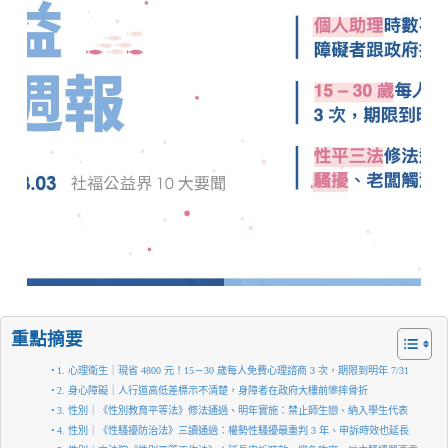
重點摘要
1. 心理衛生｜現省 4800 元！15－30 歲每人免費心理諮商 3 次，期限到明年 7/31
2. 身心障礙｜人行道高低差標示不清楚，身障者在政府大樓前慘摔骨折
3. 性別｜《性別教育平等法》修法通過、明年實施：禁止師生戀、納入學生代表
4. 性別｜《性騷擾防治法》三讀通過：權勢性騷擾最重判 3 年、申訴時效也延長