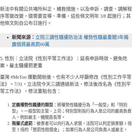
新法中有關公共場所糾正、補救措施，以及申訴、調查、調解程
序等變改變，還需要宣導、準備，這些條文明年 3/8 起施行；其
他條文則自公布日施行。
新聞來源：
立院三讀性騷擾防治法 權勢性騷最重關3年揭
露個資最高罰60萬
5. 性別｜立法院《性別平等工作法》：延長申訴時效、避免吃
案，雇主騷擾罰更重
臺灣 #MeToo 運動開始後，也有不少人呼籲修改《性別工作平等
法》。7/31，立法院今天三讀通過新法，修法後改名為《性別平
等工作法》，修法重點包含：
定義權勢性騷擾的類型
：將權勢性騷擾分為「一般型」和「特別
型」。一般型如主管、上司；特別型則指行為人是公司的最高負責
人，例如雇主、機關首長等。
階層式處罰
：被害者可以向行為人求償，法院可以判定損害額 1 倍
至 3 倍的「懲罰性賠償金」；如果行為人是公司負責人或雇主，