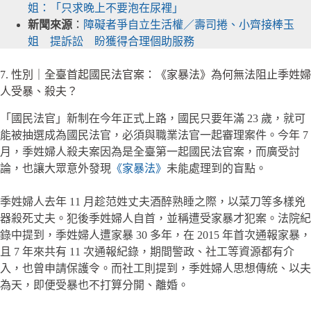
姐：「只求晚上不要泡在尿裡」
新聞來源
：
障礙者爭自立生活權／壽司捲、小齊接棒玉
姐 提訴訟 盼獲得合理個助服務
7. 性別｜全臺首起國民法官案：《家暴法》為何無法阻止季姓婦
人受暴、殺夫？
「國民法官」新制在今年正式上路，國民只要年滿 23 歲，就可
能被抽選成為國民法官，必須與職業法官一起審理案件。今年 7
月，季姓婦人殺夫案因為是全臺第一起國民法官案，而廣受討
論，也讓大眾意外發現
《家暴法》
未能處理到的盲點。
季姓婦人去年 11 月趁范姓丈夫酒醉熟睡之際，以菜刀等多樣兇
器殺死丈夫。犯後季姓婦人自首，並稱遭受家暴才犯案。法院紀
錄中提到，季姓婦人遭家暴 30 多年，在 2015 年首次通報家暴，
且 7 年來共有 11 次通報紀錄，期間警政、社工等資源都有介
入，也曾申請保護令。而社工則提到，季姓婦人思想傳統、以夫
為天，即便受暴也不打算分開、離婚。