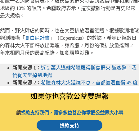
希臘一名消防官員表示，羅德島的野火影響到該島中部和東南部
地區約 10% 的飯店。希臘政府表示，這次撤離行動是有史以來
最大規模。
然而，野火肆虐的同時，也在大量排放溫室氣體。根據歐洲地球
觀測機構「
哥白尼計畫
」（Copernicus）的數據，希臘延燒數日
的森林大火不斷釋放出濃煙，讓希臘 7 月份的碳排放量達到 21
年來相同月份的最高紀錄，加劇環境災難。
新聞來源 1：
近 2 萬人逃離希臘羅得斯島野火 遊客驚：我
們從天堂掉到地獄
新聞來源 2：
希臘森林大火延燒不息，首都氣溫直衝 45 度
如果你也喜歡公益雙週報
請
捐款支持我們，讓多多益善為你掌握公益界大小事
捐款支持