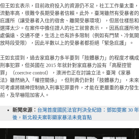
但王如玄表示，目前政府投入的資源仍不足，社工工作量太重，
流動率高，很難令長期受暴者信賴。此外，臺灣雖然有受暴者的
庇護所（讓受暴者入住的宿舍、離開受暴環境），但居住樣態和
選擇太少。在案件中擔任證人的社工就曾表示，，因爲庇護所地
處偏遠、交通不便，生活上也有許多限制（例如有門禁、冷氣開
放時段受限），因此半數以上的受暴者都拒絕「緊急庇護」。
王如玄提到，過去家庭暴力多半要到「肢體暴力」的程度才構成
刑事犯罪，但英國在 2015 年就針對家庭暴力設有「高壓控管
罪」（coercive control），澳洲也正在討論立法。臺灣《家暴
法》雖然納入「權控關係」，但刑責仍針對「肢體暴力」，未來
可考慮將精神控制納入刑事犯罪要件，才能在更嚴重的暴力發生
前，及早嚇阻加害人。
新聞來源：
台灣首度國民法官判決全紀錄：鄧如雯案 30 年
後，新北殺夫案彰顯家暴法未竟盲點