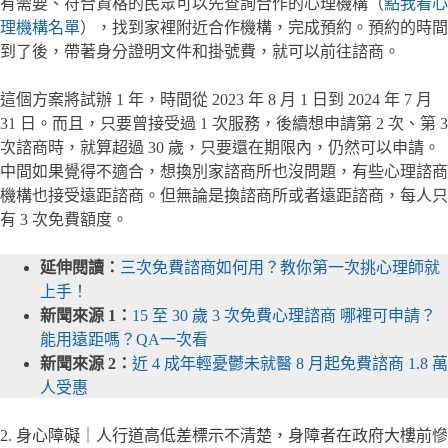
有需要、符合資格的民眾可以先查詢合作的心理機構（
點我看心
理機構名單
），找到家裡附近合作機構，完成預約。預約的時間
到了後，帶著身分證明文件和掛號費，就可以前往諮商。
這個方案將試辦 1 年，時間從 2023 年 8 月 1 日到 2024 年 7 月
31 日。而且，只要曾接受過 1 次服務，後續想申請第 2 次、第 3
次諮商時，就算超過 30 歲，只要還在期限內，仍然可以申請。
中間如果覺得不適合，想換別家諮商所也沒問題，有些心理諮商
機構也接受遠距諮商。但無論是換諮商所或者遠距諮商，每人只
有 3 次免費額度。
延伸閱讀：
三次免費諮商如何用？教你第一次挑心理師就
上手！
新聞來源 1：
15 至 30 歲 3 次免費心理諮商 哪裡可申請？
能用遠距嗎？QA一次看
新聞來源 2：
近 4 成年輕憂鬱未就醫 8 月起免費諮商 1.8 萬
人受惠
2. 身心障礙｜人行道高低差標示不清楚，身障者在政府大樓前慘