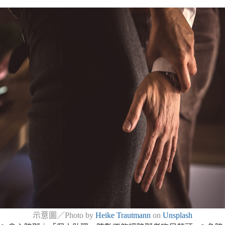
示意圖／Photo by
Heike Trautmann
on
Unsplash