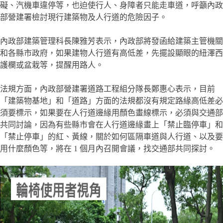
礙、汽機車違停等，也迫使行人、身障者只能走車道，呼籲內政
部營建署檢討現行建築物及人行道的危險因子。
內政部建築管理科長陳雅芳表示，內政部將發函給建築主管機關
和各縣市政府，如果建物人行道有高低差，先擺設顯眼的紐澤西
護欄或盆栽等，提醒用路人。
法規方面，內政部營建署道路工程組分隊長鄭惠心表示，目前
「建築物基地」和「道路」方面的法規都沒有規定路緣高低差必
須要標示，如果要在人行道邊緣用顏色畫線標示，必須與交通部
共同討論，因為有些縣市會在人行道邊緣畫上「禁止臨停車」和
「禁止停車」的紅、黃線，關於如何區隔車道與人行道、以及要
用什麼顏色等，將在 1 個月內召開會議，找交通部共同探討。