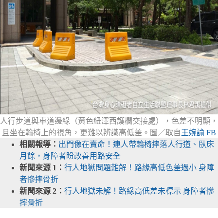
人行步道與車道邊緣（黃色紐澤西護欄交接處），色差不明顯，
且坐在輪椅上的視角，更難以辨識高低差。圖／取自
王婉諭 FB
相關報導：
出門像在賣命！連人帶輪椅摔落人行道、臥床
月餘，身障者盼改善用路安全
新聞來源 1：
行人地獄問題難解！路緣高低色差過小 身障
者慘摔骨折
新聞來源 2：
行人地獄未解！路緣高低差未標示 身障者慘
摔骨折