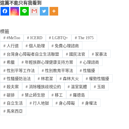
這篇不能只有我看到
標籤
#
#MeToo
#
ICERD
#
LGBTQ+
#
The 1975
#
人行道
#
個人助理
#
免費心理諮商
#
台灣身心障礙者自立生活聯盟
#
國民法官
#
家暴法
#
希臘
#
年輕族群心理健康支持方案
#
心理諮商
#
性別平等工作法
#
性別教育平等法
#
性騷擾
#
性騷擾防治法
#
林君潔
#
森林大火
#
權勢性騷擾
#
殺夫案
#
消除種族歧視公約
#
溫室氣體
#
玉姐
#
碳排
#
禁止師生戀
#
移工
#
羅德島
#
自立生活
#
行人地獄
#
身心障礙
#
身權法
#
馬來西亞