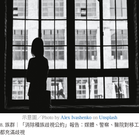
示意圖／Photo by
Alex Ivashenko
on
Unsplash
8. 族群｜「消除種族歧視公約」報告：媒體、警察、醫院對移工
都充滿歧視