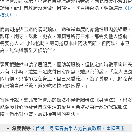
但社會局卻表示，小齊有自費聘請外籍看護，因此接獲小齊的身
請時，新北市政府沒有做任何評估，就直接否決，明顯違反
《身
權法》
。
而壽司捲與玉姐的情況類似，她罹患重度的脊髓性肌肉萎縮症，
起床、刷牙、吃飯、更衣、如廁等所有日常，都需要他人協助，
需要有人 24 小時協助。壽司捲原本由阿姨照顧，但阿姨年事已
高，無法繼續全天候陪伴。
壽司捲雖然申請了居服員、個助等服務，但核定的時數平均每天
只有 3 小時，遠遠不足應付日常所需。她無奈的說，「沒人照顧
的時候，只能排泄在身上，自己又愛乾淨，為了尊嚴，只好吃安
眠藥讓自己睡覺，避免吃喝拉撒的困擾。」
翁國彥說，臺北市社會局的做法不僅牴觸母法《身權法》，也沒
能保障身心障礙者自立生活的權益。希望藉由行政訴訟說服法
院，做出對小齊、壽司捲有利的判決。
深度報導：
首例！身障者為爭人力告贏政府，重障者玉