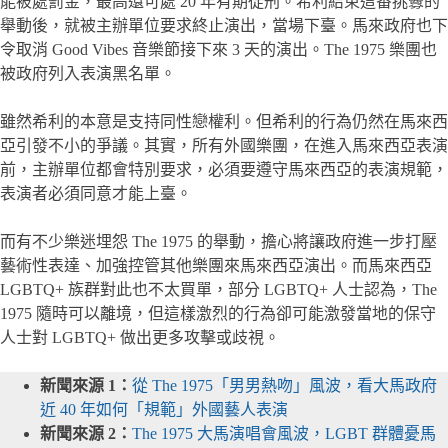
能被處罰金，最高還可處 20 年有期徒刑。希利結束這番挑釁的
舉動後，就被主辦單位要求終止演出，當場下臺。馬來政府也下
令取消 Good Vibes 音樂節接下來 3 天的演出。The 1975 樂團也
被政府列入表演黑名單。
雖然希利的本意是支持同性戀權利。但希利的行為仍然在馬來西
亞引發不小的爭議。其實，所有外國樂團，在進入馬來西亞表演
前，主辦單位都會特別要求，必須要遵守馬來西亞的表演規範，
表演者必須同意才能上臺。
而有不少樂迷埋怨 The 1975 的舉動，擔心將讓政府進一步打壓
藝術性表達、加強控管其他樂團來馬來西亞演出。而馬來西亞
LGBTQ+ 族群對此也不太買單，部分 LGBTQ+ 人士認為，The
1975 隨時可以離境，但這樣激烈的行為卻可能激發當地的保守
人士對 LGBTQ+ 做出更多攻擊或歧視。
新聞來源 1：
從 The 1975「男男熱吻」風波，看大馬政府
近 40 年如何「規範」外國藝人表演
新聞來源 2：
The 1975 大馬演唱會風波，LGBT 群體憂馬