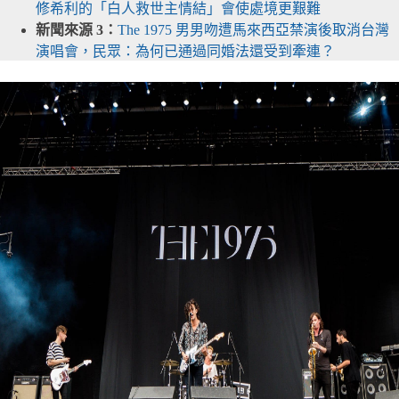
修希利的「白人救世主情結」會使處境更艱難
新聞來源 3：
The 1975 男男吻遭馬來西亞禁演後取消台灣
演唱會，民眾：為何已通過同婚法還受到牽連？