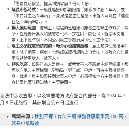
「懲罰性賠償金」提高到損害額 3 倍到 5 倍。
延長申訴時效
：一般性騷擾申訴期限是「知悉事件起 2 年內」或
「事件發生起 5 年內」。如果是雇主性騷擾，申訴人可以在「離職
日起 1 年內申訴」。
擴大適用範圍
：實務上，職場的性騷擾可能發生在非工作時間、場
所，性騷擾行為人和被害者也不一定在同一間公司。新法明文規
定，上下班時間、不同公司員工等都適用《性平工作法》。
雇主必須採取預防措施、轉介心理諮商服務
：雇主知道性騷擾事件
後，除了調查、懲處，也應該採取措施防止再發生，並轉介心理諮
商服務給申訴人、被害人。
避免吃案
：如果行為人是雇主，或者受害人不服雇主調查結果，都
可以向地方主管機關（勞動局、勞工處）申訴，再由主管機關調
查、裁處。雇主如果接到當事人申訴，必須通知地方主管機關，調
查結果也應該通知地方主管機關。
新法中涉及宣導，以及需要地方政府配合的部分，從 2024 年 3
月 8 日起施行，其餘則自公布日起施行。
新聞來源：
性別平等工作法三讀 權勢性騷最重罰 100 萬、
延長申訴時效