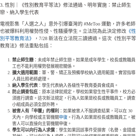
3. 性別｜《性別教育平等法》修法通過、明年實施：禁止師生
戀、納入學生代表
電視影集「人選之人」意外引爆臺灣的 #MeToo 運動，許多老師
也被爆料利用權勢性侵、性騷擾學生。立法院為此決定修改
《性
別平等教育法》
，7/28 新法在立法院三讀通過。這次《性別平等
教育法》修法重點包括：
禁止師生戀
：未成年禁止師生戀。如果是成年學生，校長或教職員
工也不能利用權勢發展親密關係。
擴大適用範圍
：軍、警、矯正及預備學校納入適用範圍。實習指導
人員比照老師處理。
納入學生代表
：學生代表納入各級性平教育委員會成員。
防止調查包庇
：原本法律就規定，學校如果發生性平事件，校方必
須進行調查。這次新法規定，行為人如果是校長或教職員工，調查
小組成員必須全部外聘。
被害人有「申覆」的權利
：如果被害人不服調查結果，可以在 30
天內，向學校或主管機關
申復
。行為人如果是校長或教職員工，被
害人可以直接向主管機關申復。
學生可以向行為人求償
：學生如果因該事件受損害（名譽、金錢或