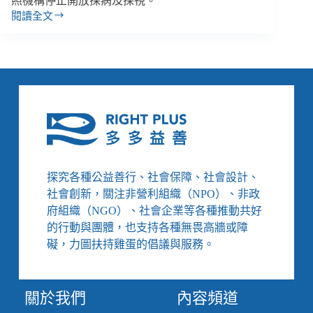
照機構停止開放探病及探視。
閱讀全文
【善
週
報
｜
5/7-
5/13】
長
照
機
構
因
探究各種公益善行、社會保障、社會設計、
疫
社會創新，關注非營利組織（NPO）、非政
情
禁
府組織（NGO）、社會企業等各種推動共好
止
的行動與團體，也支持各種無畏高牆或障
探
礙，力圖扶持雞蛋的倡議與服務。
病、
以
色
關於我們
內容頻道
列