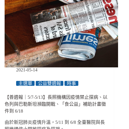
2021-05-14
主選單
公益雙週報
時事
【善週報｜5/7-5/13】長照機構因疫情禁止探病、以
色列與巴勒斯坦瀕臨開戰、「食公益」補助計畫徵
件到 6/18
由於新冠肺炎疫情升溫，5/11 到 6/8 全臺醫院與長