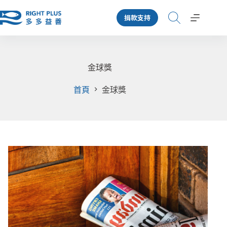
跳
捐款支持
至
主
要
內
容
金球獎
首頁
金球獎