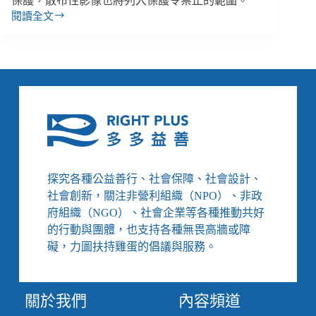
保護，散布性影像也將列入保護令禁止的範圍。
閱讀全文
【雙
週
報
｜
11/10-
11/24】
《家
暴
法》
修
法
探究各種公益善行、社會保障、社會設計、
納
社會創新，關注非營利組織（NPO）、非政
入
同
府組織（NGO）、社會企業等各種推動共好
婚
的行動與團體，也支持各種無畏高牆或障
&
礙，力圖扶持雞蛋的倡議與服務。
沒
同
居、
關於我們
內容頻道
關
注