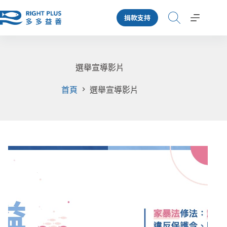
跳
捐款支持
至
主
要
內
容
選舉宣導影片
首頁
選舉宣導影片