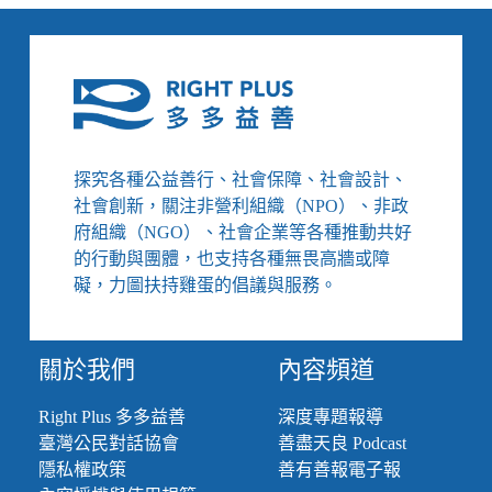
數
十
年
ACT
實
踐：
５
大
探究各種公益善行、社會保障、社會設計、
核
社會創新，關注非營利組織（NPO）、非政
心
讓
府組織（NGO）、社會企業等各種推動共好
精
的行動與團體，也支持各種無畏高牆或障
神
礙，力圖扶持雞蛋的倡議與服務。
病
人
在
關於我們
內容頻道
社
區
穩
Right Plus 多多益善
深度專題報導
定
臺灣公民對話協會
善盡天良 Podcast
生
隱私權政策
善有善報電子報
活，