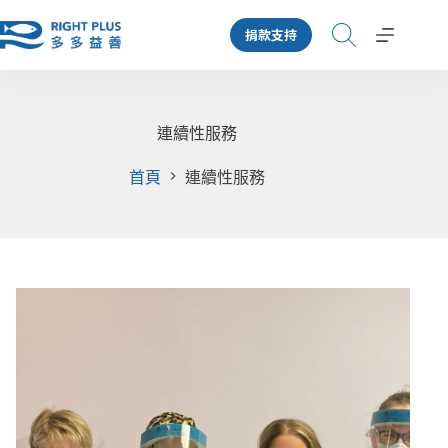
跳
捐款支持
至
主
要
內
容
連續性服務
首頁
連續性服務