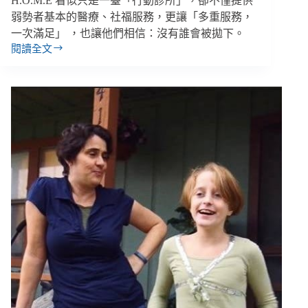
H.O.M.E 看似只是一臺「行動診所」，卻不僅提供
弱勢者基本的醫療、社福服務，更讓「多重服務，
一次滿足」 ，也讓他們相信：沒有誰會被拋下。
閱讀全文
加
拿
大
街
頭
的
「HOME」：
５
團
體
全
方
位
行
動
照
護，
連