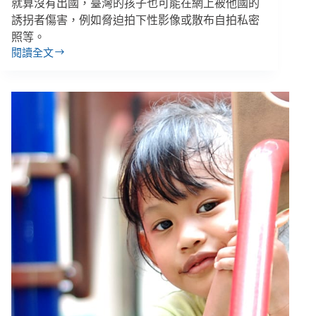
就算沒有出國，臺灣的孩子也可能在網上被他國的
誘拐者傷害，例如脅迫拍下性影像或散布自拍私密
照等。
閱讀全文
【看
見
孩
子
3】
網
路
助
長
孩
童
性
影
像
犯
罪
鏈，
臺