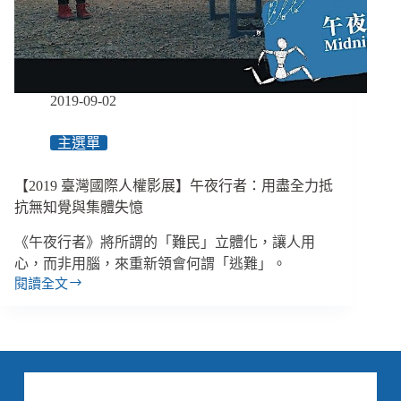
自
己
／
專
訪
無
2019-09-02
辜
者
主選單
陳
龍
【2019 臺灣國際人權影展】午夜行者：用盡全力抵
綺
抗無知覺與集體失憶
《午夜行者》將所謂的「難民」立體化，讓人用
心，而非用腦，來重新領會何謂「逃難」。
閱讀全文
【2019
臺
灣
國
際
人