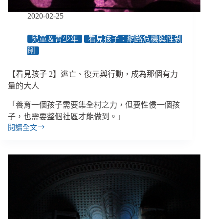
孩
子
2020-02-25
兒童＆青少年
看見孩子：網路危機與性剝
削
【看見孩子 2】逃亡、復元與行動，成為那個有力
量的大人
「養育一個孩子需要集全村之力，但要性侵一個孩
子，也需要整個社區才能做到。」
閱讀全文
【看
見
孩
子
2】
逃
亡、
復
元