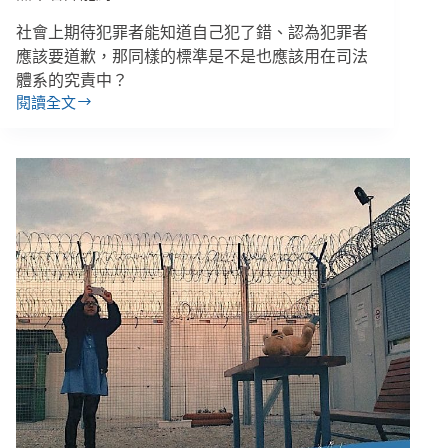
社會上期待犯罪者能知道自己犯了錯、認為犯罪者
應該要道歉，那同樣的標準是不是也應該用在司法
體系的究責中？
閱讀全文
國
家
錯
判
奪
走
人
生，
平
反
後
還
是
只
能
靠