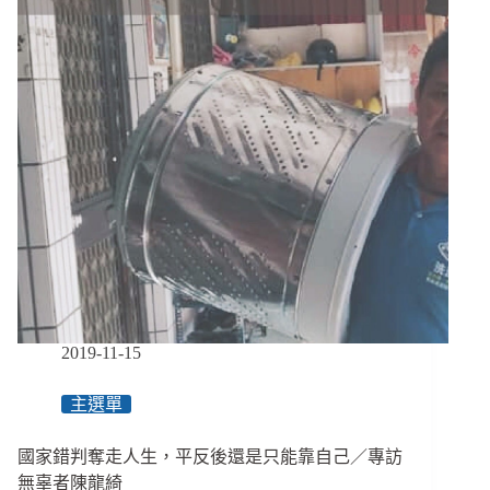
社
區
之
力
保
護
孩
子，
培
養
正
確
積
極
的
公
2019-11-15
眾
意
主選單
識
國家錯判奪走人生，平反後還是只能靠自己／專訪
無辜者陳龍綺