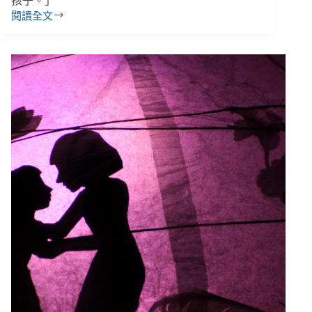
孩子。」
閱讀全文
【看
見
孩
子】
專
題：
網
路
影
像
背
後，
那
些
真
實
遭
性
虐
的