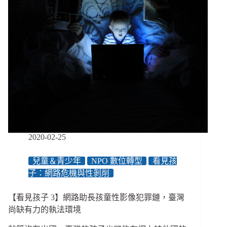
與
行
動，
成
為
那
個
有
力
量
的
大
人
2020-02-25
兒童＆青少年
NPO 數位轉型
看見孩
子：網路危機與性剝削
【看見孩子 3】網路助長孩童性影像犯罪鏈，臺灣
尚缺有力的執法環境