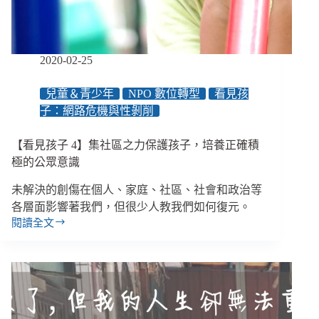
灣
尚
缺
有
2020-02-25
力
的
兒童＆青少年
NPO 數位轉型
看見孩
執
子：網路危機與性剝削
法
環
境
【看見孩子 4】集社區之力保護孩子，培養正確積
極的公眾意識
未解決的創傷在個人、家庭、社區、社會和政治等
各層面影響著我們，但很少人教我們如何復元。
閱讀全文
【看
見
孩
子
4】
集