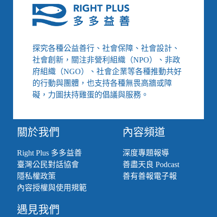
權
影
展】
午
夜
探究各種公益善行、社會保障、社會設計、
行
社會創新，關注非營利組織（NPO）、非政
者：
府組織（NGO）、社會企業等各種推動共好
用
的行動與團體，也支持各種無畏高牆或障
盡
全
礙，力圖扶持雞蛋的倡議與服務。
力
抵
抗
關於我們
內容頻道
無
知
Right Plus 多多益善
深度專題報導
覺
臺灣公民對話協會
善盡天良 Podcast
與
集
隱私權政策
善有善報電子報
體
內容授權與使用規範
失
憶
遇見我們