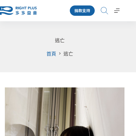
跳
捐款支持
至
主
要
內
容
逃亡
首頁
逃亡