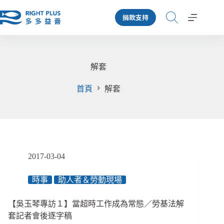
跳
捐款支持
至
主
要
內
容
解套
首頁
解套
2017-03-04
時事
助人者＆勞動現場
【吳玉琴專訪１】當超時工作成為常態／勞基法解
套記者會後逐字稿