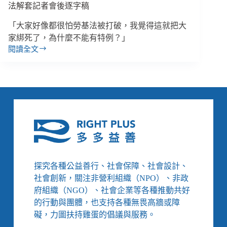
逐
法解套記者會後逐字稿
字
「大家好像都很怕勞基法被打破，我覺得這就把大
稿
家綁死了，為什麼不能有特例？」
閱讀全文
【吳
玉
琴
專
訪
３】
勞
基
法
可
以
探究各種公益善行、社會保障、社會設計、
開
社會創新，關注非營利組織（NPO）、非政
放
府組織（NGO）、社會企業等各種推動共好
特
的行動與團體，也支持各種無畏高牆或障
例
嗎？
礙，力圖扶持雞蛋的倡議與服務。
／