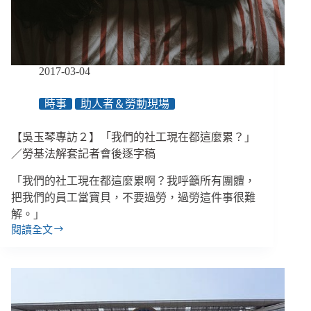
基
法
解
套
記
2017-03-04
者
會
時事
助人者＆勞動現場
後
逐
【吳玉琴專訪２】「我們的社工現在都這麼累？」
字
稿
／勞基法解套記者會後逐字稿
「我們的社工現在都這麼累啊？我呼籲所有團體，
把我們的員工當寶貝，不要過勞，過勞這件事很難
解。」
閱讀全文
【吳
玉
琴
專
訪
２】