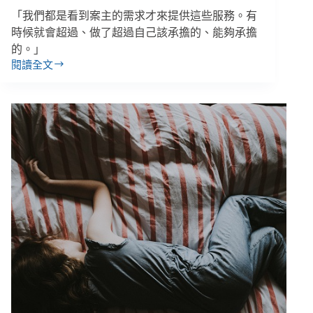
「我們都是看到案主的需求才來提供這些服務。有
時候就會超過、做了超過自己該承擔的、能夠承擔
的。」
閱讀全文
【吳
玉
琴
專
訪
１】
當
超
時
工
作
成
為
常
態
／
勞