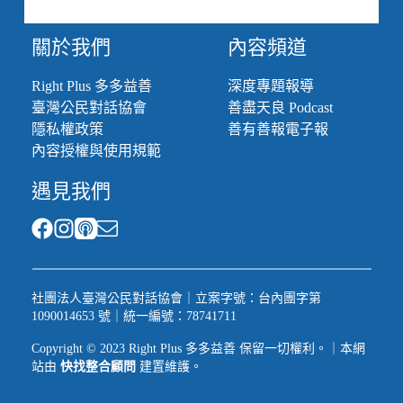
勞
基
關於我們
內容頻道
法
解
Right Plus 多多益善
深度專題報導
套
臺灣公民對話協會
善盡天良 Podcast
記
者
隱私權政策
善有善報電子報
會
內容授權與使用規範
後
逐
遇見我們
字
稿
社團法人臺灣公民對話協會｜立案字號：台內團字第
1090014653 號｜統一編號：78741711
Copyright © 2023 Right Plus 多多益善 保留一切權利。｜本網
站由
快找整合顧問
建置維護。