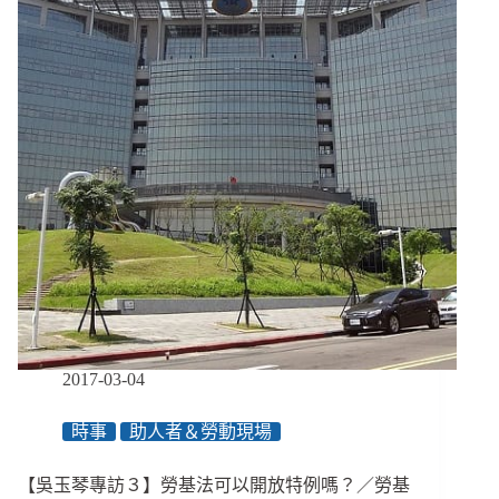
「我
們
的
社
工
現
在
都
這
麼
累？」
／
勞
基
法
解
2017-03-04
套
記
時事
助人者＆勞動現場
者
會
【吳玉琴專訪３】勞基法可以開放特例嗎？／勞基
後