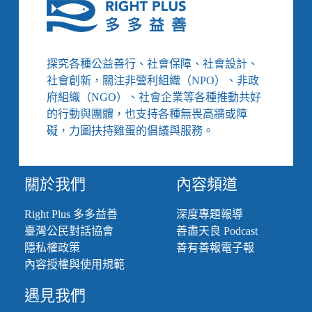
權
法》
將
修
探究各種公益善行、社會保障、社會設計、
法、
社會創新，關注非營利組織（NPO）、非政
弱
勢
府組織（NGO）、社會企業等各種推動共好
大
的行動與團體，也支持各種無畏高牆或障
學
礙，力圖扶持雞蛋的倡議與服務。
生
租
金
關於我們
內容頻道
補
貼
提
Right Plus 多多益善
深度專題報導
高、
臺灣公民對話協會
善盡天良 Podcast
美
隱私權政策
善有善報電子報
國
內容授權與使用規範
法
院
遇見我們
推