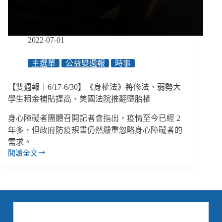
求
出
發，
而
2022-07-01
非
強
主選單
公益雙週報
時事
迫
人
【雙週報｜6/17-6/30】《身權法》將修法、弱勢大
適
應」
學生租金補貼提高、美國法院推翻墮胎權
身心障礙者團體召開記者會指出，疫情至今已經 2
年多，但政府防疫規畫仍然嚴重忽略身心障礙者的
需求。
閱讀全文
【雙
週
報
｜
6/17-
6/30】
《身