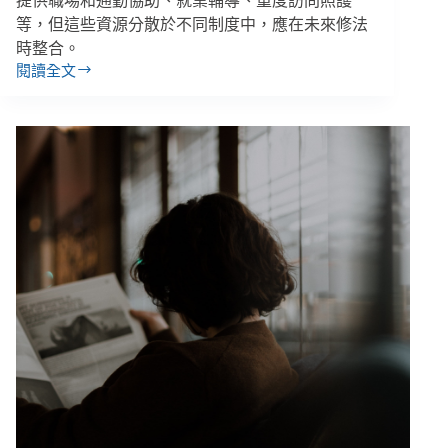
提供職場和通勤協助、就業輔導、重度訪問照護
等，但這些資源分散於不同制度中，應在未來修法
時整合。
閱讀全文
日
本
漸
凍
症
議
員
來
臺
交
流：
「制
度
應
從
人
的
需