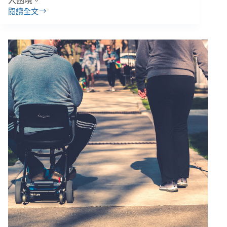
入困境。
閱讀全文
理
念
談
很
多
卻
翻
轉
不
了
弱
勢
處
境、
「發
錢」
取
代
服
務，