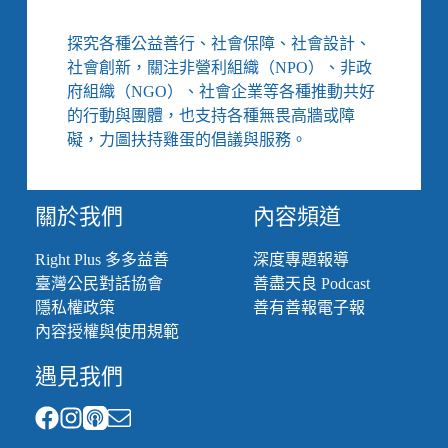
障
的
礙
包
探究各種公益善行、社會保障、社會設計、
運
容
社會創新，關注非營利組織（NPO）、非政
動
社
府組織（NGO）、社會企業等各種推動共好
的
會》
的行動與團體，也支持各種無畏高牆或障
權
力
礙，力圖扶持雞蛋的倡議與服務。
遊
戲，
障
關於我們
內容頻道
礙
者
Right Plus 多多益善
深度專題報導
與
臺灣公民對話協會
善盡天良 Podcast
政
府
隱私權政策
善有善報電子報
和
內容授權與使用規範
NGO
的
遇見我們
距
離
／