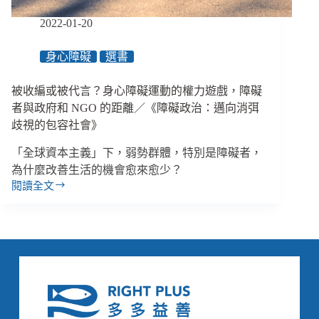
使
人
2022-01-20
「障
礙」
身心障礙
選書
的
社
被收編或被代言？身心障礙運動的權力遊戲，障礙
會
如
者與政府和 NGO 的距離／《障礙政治：邁向消弭
何
歧視的包容社會》
抵
抗？
「全球資本主義」下，弱勢群體，特別是障礙者，
／
為什麼改善生活的機會愈來愈少？
《障
閱讀全文
被
礙
收
政
編
治：
或
邁
被
向
代
消
言？
弭
身
歧
心
視