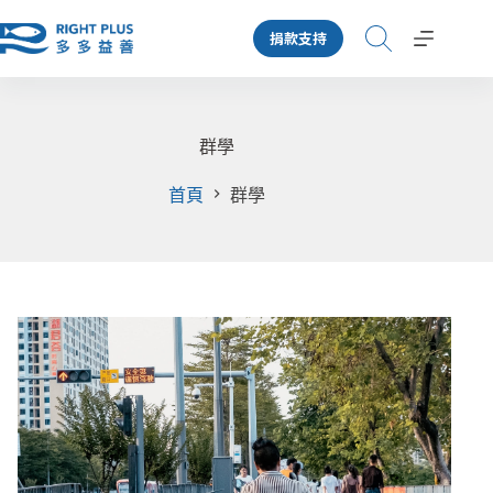
跳
捐款支持
至
主
要
內
容
群學
首頁
群學