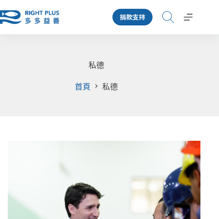
跳
捐款支持
至
主
要
內
容
私德
首頁
私德