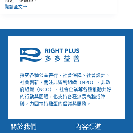
得近一步觀察。
閱讀全文
加
拿
大
明
星
總
理
與
公
益
組
探究各種公益善行、社會保障、社會設計、
織
社會創新，關注非營利組織（NPO）、非政
合
府組織（NGO）、社會企業等各種推動共好
作
的行動與團體，也支持各種無畏高牆或障
破
局，
礙，力圖扶持雞蛋的倡議與服務。
是
干
涉
關於我們
內容頻道
公