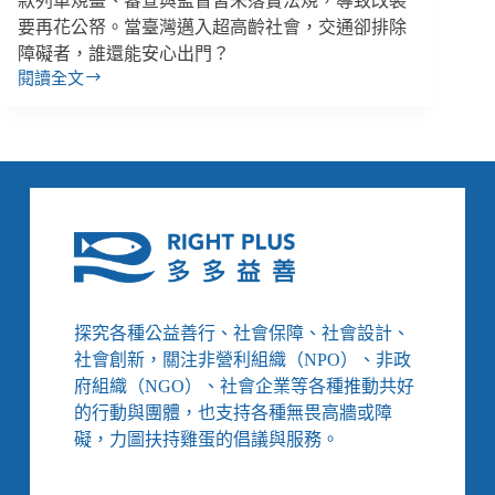
款列車規畫、審查與監督皆未落實法規，導致改裝
要再花公帑。當臺灣邁入超高齡社會，交通卻排除
障礙者，誰還能安心出門？
閱讀全文
開
放
大
眾
搭
乘
的
觀
光
列
車，
探究各種公益善行、社會保障、社會設計、
卻
社會創新，關注非營利組織（NPO）、非政
說
府組織（NGO）、社會企業等各種推動共好
自
的行動與團體，也支持各種無畏高牆或障
己
不
礙，力圖扶持雞蛋的倡議與服務。
是
大