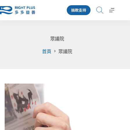
跳
捐款支持
至
主
要
內
容
眾議院
首頁
眾議院