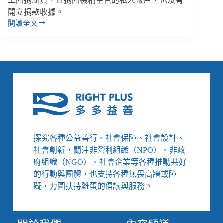
工回捐薪資，且捐回機構主管的私人帳戶，也沒有
開立捐款收據。
閱讀全文
【善
週
報
｜
1/15-
1/21】
社
工
薪
資
被
探究各種公益善行、社會保障、社會設計、
迫
社會創新，關注非營利組織（NPO）、非政
捐
回
府組織（NGO）、社會企業等各種推動共好
主
的行動與團體，也支持各種無畏高牆或障
管
礙，力圖扶持雞蛋的倡議與服務。
帳
戶、
北