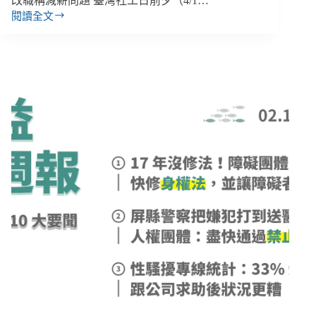
改職稱減薪問題 臺灣社工日前夕（4/1…
閱讀全文
【雙
週
報
｜
03/22-
04/06】
緬
甸
震
災
近
2000
萬
人
需
援
助、
臺
東
關
山