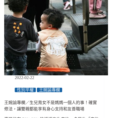
判
團
刑
體
３
呼
年
籲
快
修
《身
權
法》、
警
察
打
死
嫌
2022-02-22
犯
引
性別平權
王婉諭專欄
發
爭
議、
王婉諭專欄／生兒育女不是媽媽一個人的事！確實
33%
修法，讓雙親都能享有身心支持和友善職場
性
騷