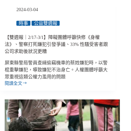
國
2024-03-04
小
特
時事
公益雙週報
教
班
虐
【雙週報｜2/17-3/1】障礙團體呼籲快修《身權
童
法》、警察打死嫌犯引發爭議、33% 性騷受害者跟
延
公司求助後狀況更糟
誤
處
屏東縣警局警員查緝偷竊機車的蔡姓嫌犯時，以警
理、
棍重擊嫌犯，導致嫌犯不治身亡。人權團體呼籲大
八
眾重視這類公權力濫用的問題
旗
閱讀全文
總
【雙
編
週
李
報
延
｜
賀
2/17-
遭
3/1】
中
障
國
礙