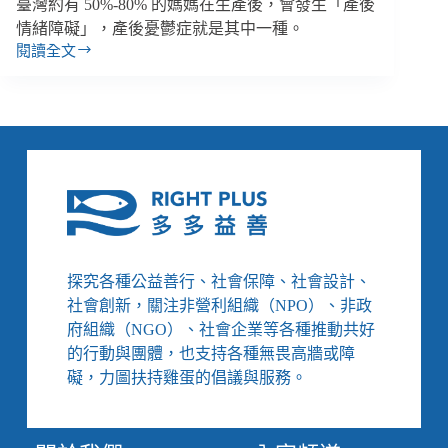
臺灣約有 50%-80% 的媽媽在生產後，會發生「產後
受
情緒障礙」，產後憂鬱症就是其中一種。
害
閱讀全文
王
者
婉
跟
諭
公
專
司
欄
求
／
助
生
後
兒
狀
育
況
女
更
不
糟
探究各種公益善行、社會保障、社會設計、
是
社會創新，關注非營利組織（NPO）、非政
媽
府組織（NGO）、社會企業等各種推動共好
媽
的行動與團體，也支持各種無畏高牆或障
一
個
礙，力圖扶持雞蛋的倡議與服務。
人
的
事！