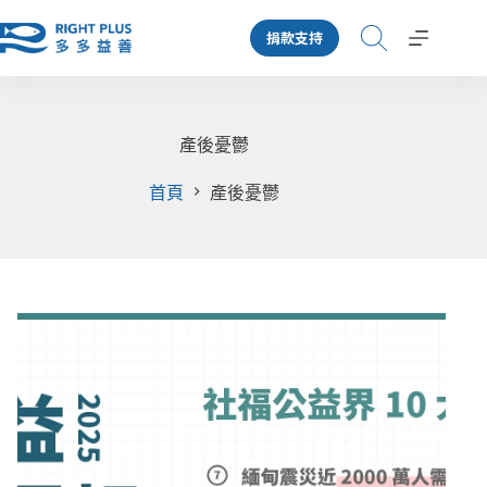
跳
捐款支持
至
主
要
內
容
產後憂鬱
首頁
產後憂鬱