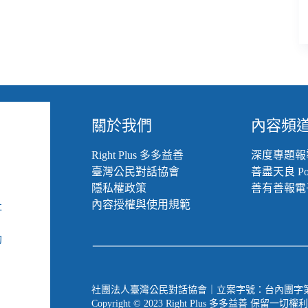
淑
雅、
《社
福
基
本
法》
通
過、
關於我們
內容頻
5
年
Right Plus 多多益善
深度專題報
一
臺灣公民對話協會
善盡天良 Pod
次
隱私權政策
善有善報電
身
心
內容授權與使用規範
社
障
組
礙
動
調
查
出
社團法人臺灣公民對話協會｜立案字號：台內團字第 1090
爐
Copyright © 2023 Right Plus 多多益善 保留