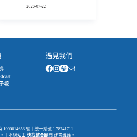
2026-07-22
道
遇見我們
導
cast
子報
014653 號｜統一編號：78741711
一切權利。｜本網站由
快找整合顧問
建置維護。