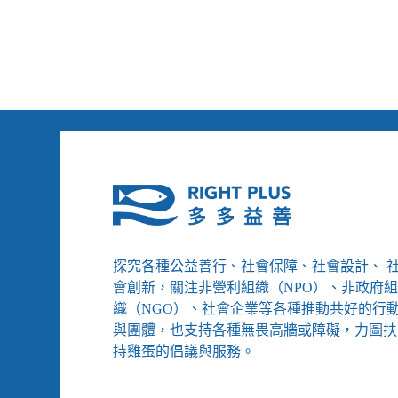
路
學
於
者：
民
熱
大
風
遊
險
行
仍
納
被
入
視
無
為
障
個
礙、
人
賴
責
清
任
德
探究各種公益善行、社會保障、社會設計、 
承
諾
會創新，關注非營利組織（NPO）、非政府
檢
織（NGO）、社會企業等各種推動共好的行
討
與團體，也支持各種無畏高牆或障礙，力圖扶
貧
持雞蛋的倡議與服務。
窮
線