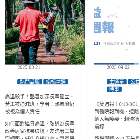
2025-08-21
2023-09-02
熱門話題
編輯精選
主選單
公
時事
高溫殺手！酷暑加深長輩孤立、
勞工被迫減班，學者：熱風險仍
【雙週報｜8/18-8/
被視為個人責任
到醫院報到機、還
納入無障礙、賴清
如何面對連日高溫？弘道為長輩
窮線
改善居家抗暑環境，友洗勞工靠
空調服、儲能系統自救。專家提
路權團體 8/20 下