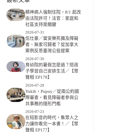
精神病人強制住院，8/1 起改
由法院許可！法官：家庭和
社區支持是關鍵
2026-07-31
伍仕豪／當安樂死擴及障礙
者、無家可歸者？從加拿大
案例反思臺灣公投提案
2026-07-30
育幼院的暑假怎麼過？陪孩
子學習自己安排生活／【眾
聲相 EP178】
2026-07-28
Yukih‧Pupuy／從兩公約國
際審查，看見障礙者參與公
共事務的隱形門檻
2026-07-23
在短影音的時代，集眾人之
力讓你看完一本書！／【眾
聲相 EP177】