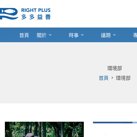
跳
至
主
要
內
首頁
關於
時事
議題
容
環境部
首頁
環境部