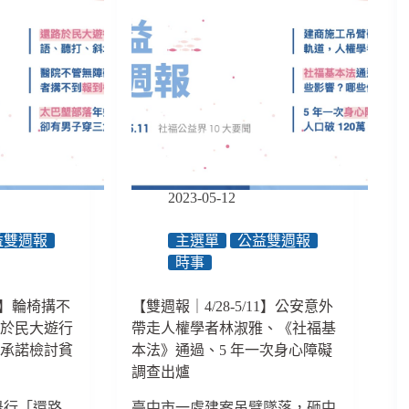
2023-05-12
益雙週報
主選單
公益雙週報
時事
31】輪椅搆不
【雙週報｜4/28-5/11】公安意外
路於民大遊行
帶走人權學者林淑雅、《社福基
德承諾檢討貧
本法》通過、5 年一次身心障礙
調查出爐
午舉行「還路
臺中市一處建案吊臂墜落，砸中