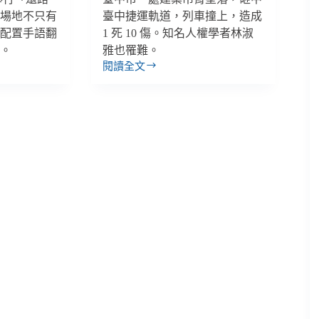
動場地不只有
臺中捷運軌道，列車撞上，造成
還配置手語翻
1 死 10 傷。知名人權學者林淑
幕。
雅也罹難。
閱讀全文
【雙
週
報
｜
4/28-
5/11】
公
安
意
外
帶
走
人
權
學
者
林