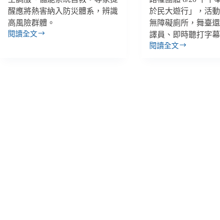
醒應將熱害納入防災體系，辨識
於民大遊行」，活
高風險群體。
無障礙廁所，舞臺
閱讀全文
譯員、即時聽打字
高
閱讀全文
溫
【雙
殺
週
手！
報
酷
｜
8/18-
暑
8/31】
加
輪
深
椅
長
搆
輩
不
孤
到
立、
醫
勞
院
工
報
被
到
迫
機、
減
還
班，