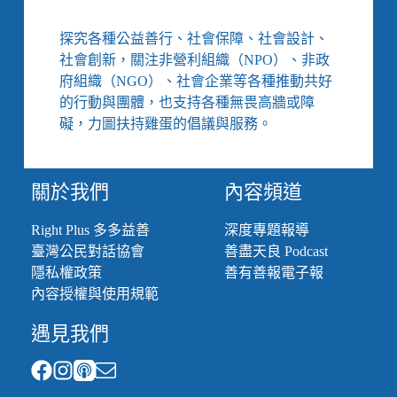
構
因
探究各種公益善行、社會保障、社會設計、
疫
社會創新，關注非營利組織（NPO）、非政
情
禁
府組織（NGO）、社會企業等各種推動共好
止
的行動與團體，也支持各種無畏高牆或障
探
礙，力圖扶持雞蛋的倡議與服務。
病、
以
色
關於我們
內容頻道
列
與
巴
Right Plus 多多益善
深度專題報導
勒
臺灣公民對話協會
善盡天良 Podcast
斯
隱私權政策
善有善報電子報
坦
內容授權與使用規範
瀕
臨
遇見我們
開
戰、
「食