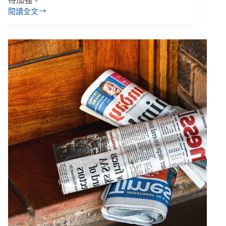
待加強。
閱讀全文
【雙
週
報
｜
5/6-
5/19】
兩
公
約
審
查
結
束、
各
地
充
斥
「假
共
融」