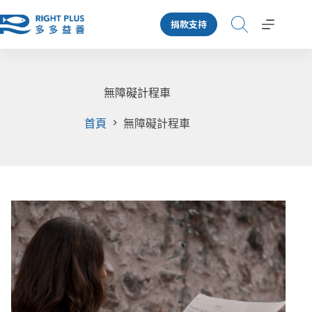
跳
捐款支持
至
主
要
內
容
無障礙計程車
首頁
無障礙計程車