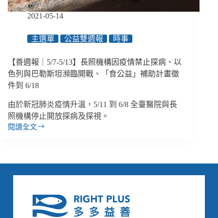
遊
戲
2021-05-14
場、
防
主選單
公益雙週報
時事
疫
計
程
【善週報｜5/7-5/13】長照機構因疫情禁止探病、以
車
色列與巴勒斯坦瀕臨開戰、「食公益」補助計畫徵
沒
件到 6/18
有
「無
由於新冠肺炎疫情升溫，5/11 到 6/8 全臺醫院與長
障
照機構停止開放探病及探視。
礙」
閱讀全文
【善
週
報
｜
5/7-
5/13】
長
照
機