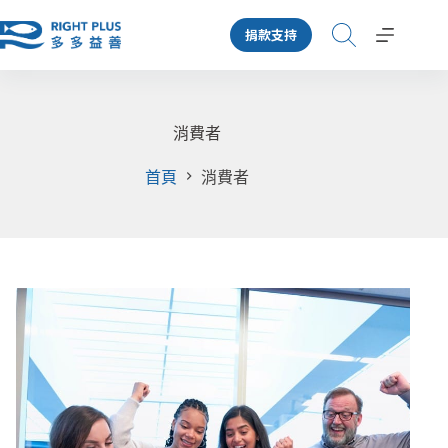
跳
捐款支持
至
主
要
內
容
消費者
首頁
消費者