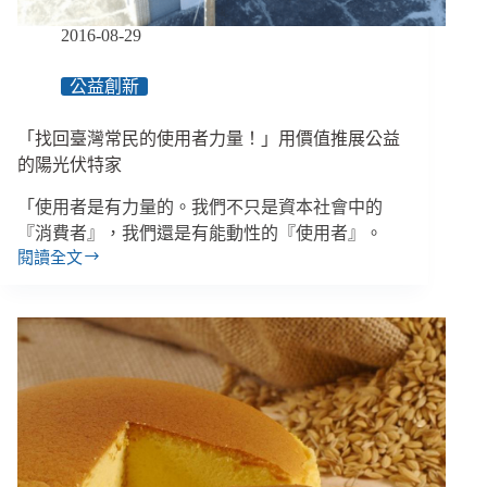
雙
2016-08-29
贏
公益創新
「找回臺灣常民的使用者力量！」用價值推展公益
的陽光伏特家
「使用者是有力量的。我們不只是資本社會中的
『消費者』，我們還是有能動性的『使用者』。
閱讀全文
「找
回
臺
灣
常
民
的
使
用
者