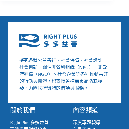
味
不
是
目
的，
原
料
才
是
堅
探究各種公益善行、社會保障、社會設計、
持
社會創新，關注非營利組織（NPO）、非政
／
府組織（NGO）、社會企業等各種推動共好
專
的行動與團體，也支持各種無畏高牆或障
訪
好
礙，力圖扶持雞蛋的倡議與服務。
食
機
關於我們
內容頻道
Right Plus 多多益善
深度專題報導