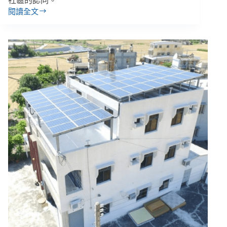
社區的認同。
閱讀全文
【借
鏡
CSR
美
國
篇
（中）】
投
資
未
來
的
潛
在
消
費
者，
NPO
與
企
業