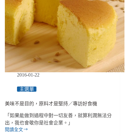
力
量！」
用
價
值
推
展
公
益
的
陽
光
2016-01-22
伏
特
主選單
家
美味不是目的，原料才是堅持／專訪好食機
「如果能做到過程中對一切友善，就算利潤無法分
出，我也會敬你是社會企業。」
閱讀全文
美