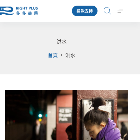
跳
捐款支持
至
主
要
內
容
洪水
首頁
洪水