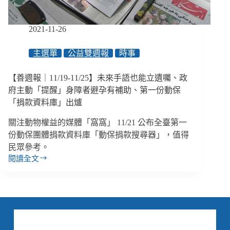
機、
原
住
2021-11-26
民
圈
主選單
公益雙週報
時事
掀
起
metoo
【善週報｜11/19-11/25】未來手語也能立遺囑、政
運
府主動「提醒」身障者避孕有補助、第一份動保
動、
「捐款資料庫」出爐
香
港
關注動物權益的媒體「窩窩」 11/21 公布全臺第一
民
份動保團體捐款資料庫「動保捐款搜尋器」，值得
主
民眾參考。
標
閱讀全文
誌
【善
「國
週
殤
報
之
｜
柱」
11/19-
被
11/25】
拆
未