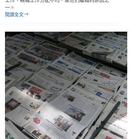
工作、親職工作分配不均，是他們離婚的原因之
一。
閱讀全文
【善
週
報
｜
12/17-
12/23】
工
研
院
開
發
出
迷
你
土
石
流
清
理