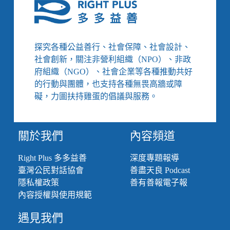
除
來
手
語
也
探究各種公益善行、社會保障、社會設計、
能
社會創新，關注非營利組織（NPO）、非政
立
遺
府組織（NGO）、社會企業等各種推動共好
囑、
的行動與團體，也支持各種無畏高牆或障
政
礙，力圖扶持雞蛋的倡議與服務。
府
主
動
關於我們
內容頻道
「提
醒」
身
Right Plus 多多益善
深度專題報導
障
臺灣公民對話協會
善盡天良 Podcast
者
隱私權政策
善有善報電子報
避
內容授權與使用規範
孕
有
遇見我們
補