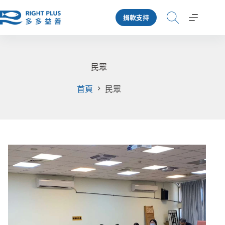
跳
捐款支持
至
主
要
內
容
民眾
首頁
民眾