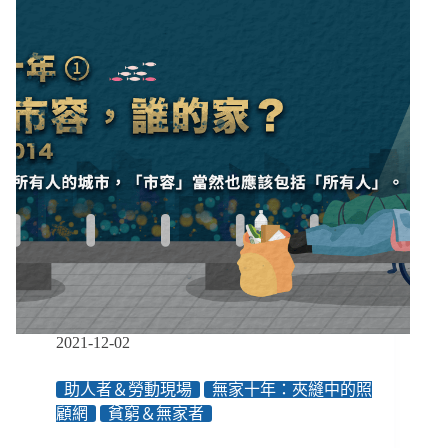
你
的
眼！
從
農
地
工
廠
和
路
殺
社，
看
群
眾
外
2021-12-02
包
如
助人者＆勞動現場
無家十年：夾縫中的照
何
顧網
貧窮＆無家者
改
變