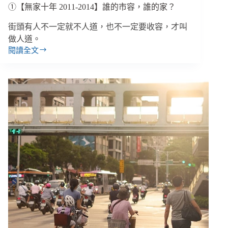
公
①【無家十年 2011-2014】誰的市容，誰的家？
共
街頭有人不一定就不人道，也不一定要收容，才叫
現
場
做人道。
／
閱讀全文
①【無
地
家
球
十
公
年
民
2011-
基
2014】
金
誰
會
的
市
容，
誰
的
家？