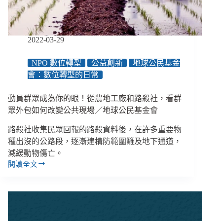
準，
過
勞
又
2022-03-29
自
我
NPO 數位轉型
公益創新
地球公民基金
懷
疑
會：數位轉型的日常
的
低
動員群眾成為你的眼！從農地工廠和路殺社，看群
收
眾外包如何改變公共現場／地球公民基金會
入
複
路殺社收集民眾回報的路殺資料後，在許多重要物
審
種出沒的公路段，逐漸建構防範圍籬及地下通道，
社
減緩動物傷亡。
工
閱讀全文
動
員
群
眾
成
為