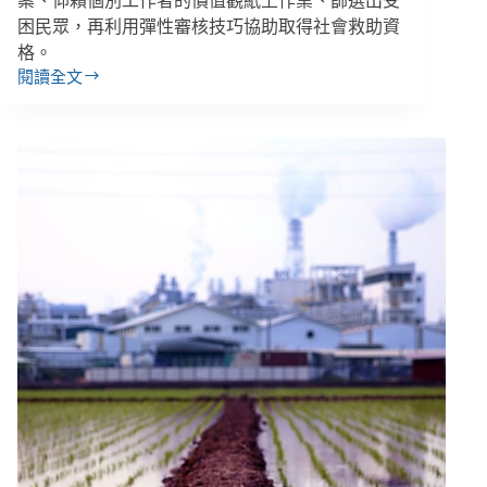
案、仰賴個別工作者的價值觀紙上作業、篩選出受
困民眾，再利用彈性審核技巧協助取得社會救助資
格。
閱讀全文
【低
收
審
核
｜
社
會
局
處
篇】
100
個
承
辦
有
100
種
標