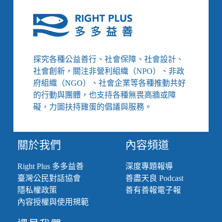
／
遺
憾
了
然
後
探究各種公益善行、社會保障、社會設計、
呢？
社會創新，關注非營利組織（NPO）、非政
遲
府組織（NGO）、社會企業等各種推動共好
不
的行動與團體，也支持各種無畏高牆或障
修
法
礙，力圖扶持雞蛋的倡議與服務。
的
《精
神
關於我們
內容頻道
衛
生
Right Plus 多多益善
深度專題報導
法》，
臺灣公民對話協會
善盡天良 Podcast
什
麼
隱私權政策
善有善報電子報
時
內容授權與使用規範
候
才