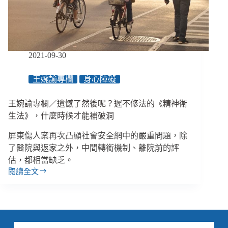
2021-09-30
王婉諭專欄
身心障礙
王婉諭專欄／遺憾了然後呢？遲不修法的《精神衛
生法》，什麼時候才能補破洞
屏東傷人案再次凸顯社會安全網中的嚴重問題，除
了醫院與返家之外，中間轉銜機制、離院前的評
估，都相當缺乏。
閱讀全文
王
婉
諭
專
欄