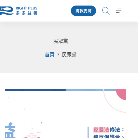
跳
捐款支持
至
主
要
內
容
民眾黨
首頁
民眾黨