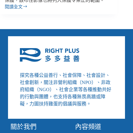
保護，散布性影像也將列入保護令禁止的範圍。
閱讀全文
【雙
週
報
｜
11/10-
11/24】
《家
暴
法》
修
法
探究各種公益善行、社會保障、社會設計、
納
社會創新，關注非營利組織（NPO）、非政
入
同
府組織（NGO）、社會企業等各種推動共好
婚
的行動與團體，也支持各種無畏高牆或障
&
礙，力圖扶持雞蛋的倡議與服務。
沒
同
居、
關於我們
內容頻道
關
注