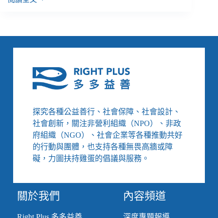
【雙
週
報
｜
7/21-
8/3】
性
平
三
法
修
探究各種公益善行、社會保障、社會設計、
法
社會創新，關注非營利組織（NPO）、非政
通
過、
府組織（NGO）、社會企業等各種推動共好
15
的行動與團體，也支持各種無畏高牆或障
－
礙，力圖扶持雞蛋的倡議與服務。
30
歲
免
費
關於我們
內容頻道
心
理
Right Plus 多多益善
深度專題報導