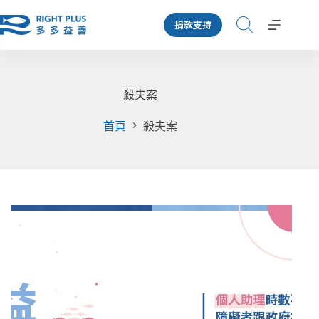
跳
捐款支持
至
主
要
內
容
殺夫案
首頁
殺夫案