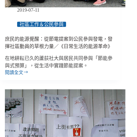
訪
無
2019-07-11
辜
者
社區工作＆公民參與
陳
龍
庶民的能源覺醒：從節電提案到公民參與發電，發
綺
揮社區動員的草根力量／《日常生活的能源革命》
在地耕耘已久的蘆荻社大與居民共同參與「節能參
與式預算」，從生活中實踐節能提案。
閱讀全文
庶
民
的
能
源
覺
醒：
從
節
電