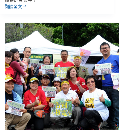
體系的究責中？
閱讀全文
國
家
錯
判
奪
走
人
生，
平
反
後
還
是
只
能
靠
自
己
／
專