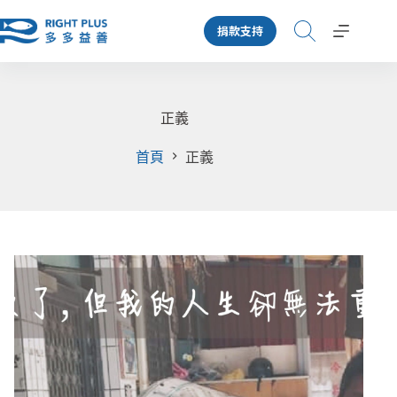
跳
捐款支持
至
主
要
內
容
正義
首頁
正義