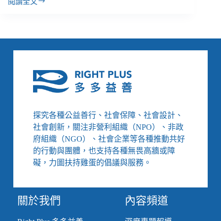
《日
閱讀全文
【專
常
題】
生
4.
活
生
的
活
能
即
源
政
革
治，
命》
社
會
工
探究各種公益善行、社會保障、社會設計、
作
社會創新，關注非營利組織（NPO）、非政
如
何
府組織（NGO）、社會企業等各種推動共好
在
的行動與團體，也支持各種無畏高牆或障
日
礙，力圖扶持雞蛋的倡議與服務。
常
中
實
關於我們
內容頻道
踐？
／