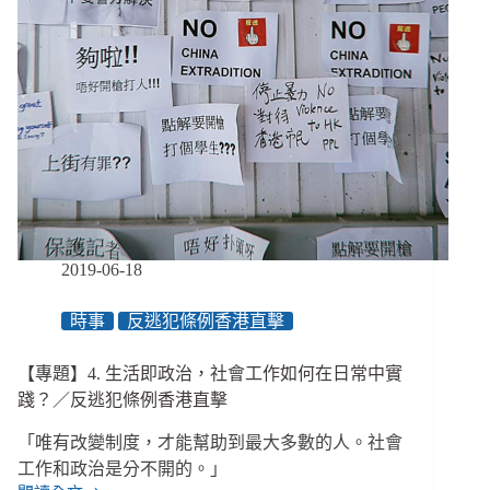
提
案
到
公
民
參
與
發
電，
發
揮
社
2019-06-18
區
動
時事
反逃犯條例香港直擊
員
的
【專題】4. 生活即政治，社會工作如何在日常中實
草
根
踐？／反逃犯條例香港直擊
力
「唯有改變制度，才能幫助到最大多數的人。社會
量
／
工作和政治是分不開的。」