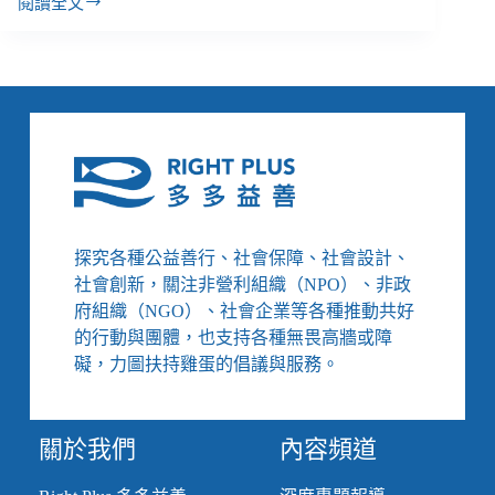
閱讀全文
已
故
新
北
衛
生
局
林
于
仙
家
探究各種公益善行、社會保障、社會設計、
屬
社會創新，關注非營利組織（NPO）、非政
與
府組織（NGO）、社會企業等各種推動共好
民
的行動與團體，也支持各種無畏高牆或障
團：
呼
礙，力圖扶持雞蛋的倡議與服務。
籲
加
重
關於我們
內容頻道
權
勢