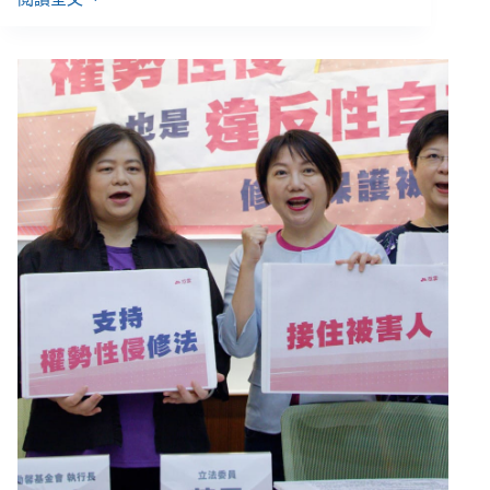
福
灣
巧
克
力
案
再
推
修
法：
讓
色
老
闆
自
己
查
自
己？
主
管