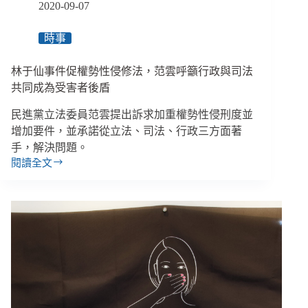
機
2020-09-07
關
不
時事
應
無
林于仙事件促權勢性侵修法，范雲呼籲行政與司法
法
可
共同成為受害者後盾
管
民進黨立法委員范雲提出訴求加重權勢性侵刑度並
增加要件，並承諾從立法、司法、行政三方面著
手，解決問題。
閱讀全文
林
于
仙
事
件
促
權
勢
性
侵