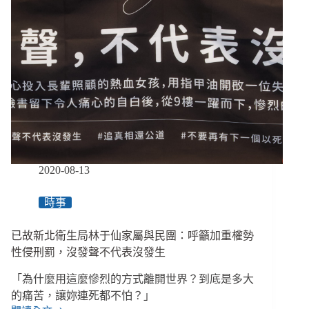
修
法，
范
雲
呼
籲
行
政
與
司
法
共
2020-08-13
同
成
時事
為
受
已故新北衛生局林于仙家屬與民團：呼籲加重權勢
害
者
性侵刑罰，沒發聲不代表沒發生
後
「為什麼用這麼慘烈的方式離開世界？到底是多大
盾
的痛苦，讓妳連死都不怕？」