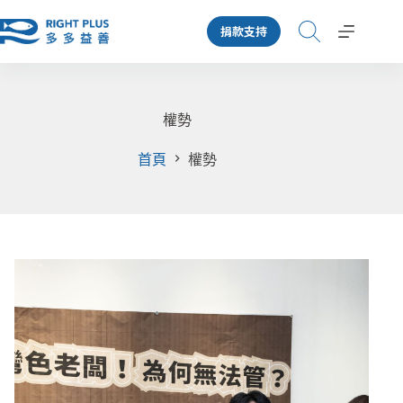
跳
捐款支持
至
主
要
內
容
權勢
首頁
權勢