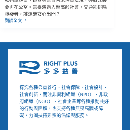
款列車規畫、審查與監督皆未落實法規，導致改裝
要再花公帑。當臺灣邁入超高齡社會，交通卻排除
障礙者，誰還能安心出門？
閱讀全文
開
放
大
眾
搭
乘
的
觀
光
列
車，
探究各種公益善行、社會保障、社會設計、
卻
社會創新，關注非營利組織（NPO）、非政
說
府組織（NGO）、社會企業等各種推動共好
自
的行動與團體，也支持各種無畏高牆或障
己
不
礙，力圖扶持雞蛋的倡議與服務。
是
大