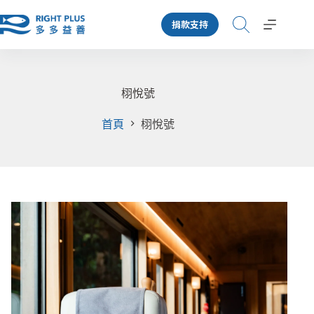
跳
捐款支持
至
主
要
內
容
栩悅號
首頁
栩悅號