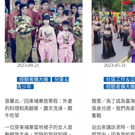
2023-09-21
2023-05-31
經驗者擴大機
兒童＆
社區工作＆
青少年
經驗者擴大
張馨云／回柬埔寨放寒假：外婆
雅雯／為了成為臺
的料理和高腳屋，露天洗澡、餵
張身分證，我們為
牛吃草
奮戰
一位穿柬埔寨當地裙子的女人激
站出來講訴求時，
動朝我走來，當時的我就知道，
慌當中，因為我的