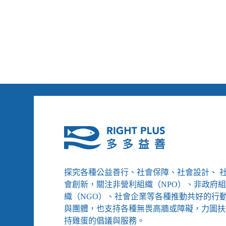
和
證，
高
我
腳
們
屋，
為
露
家
天
人
洗
姊
澡、
妹
餵
上
牛
街
吃
奮
草
戰
探究各種公益善行、社會保障、社會設計、 
會創新，關注非營利組織（NPO）、非政府
織（NGO）、社會企業等各種推動共好的行
與團體，也支持各種無畏高牆或障礙，力圖扶
持雞蛋的倡議與服務。