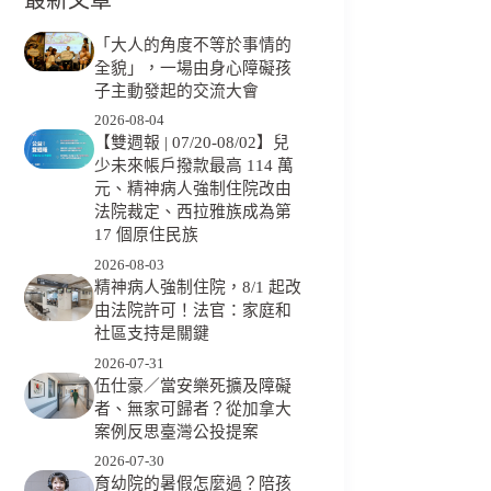
「大人的角度不等於事情的
全貌」，一場由身心障礙孩
子主動發起的交流大會
2026-08-04
【雙週報 | 07/20-08/02】兒
少未來帳戶撥款最高 114 萬
元、精神病人強制住院改由
法院裁定、西拉雅族成為第
17 個原住民族
2026-08-03
精神病人強制住院，8/1 起改
由法院許可！法官：家庭和
社區支持是關鍵
2026-07-31
伍仕豪／當安樂死擴及障礙
者、無家可歸者？從加拿大
案例反思臺灣公投提案
2026-07-30
育幼院的暑假怎麼過？陪孩