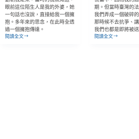
眼前這位陌生人是我的外婆，她
期。但當時臺灣的
一句話也沒說，直接給我一個擁
我們弄成一個破碎
抱。多年來的思念，在此時全透
那時候不去抗爭、
過一個擁抱傳達。
我們也都是即將被
閱讀全文
閱讀全文
張
雅
馨
雯
云
／
／
為
回
了
柬
成
埔
為
寨
臺
放
灣
寒
人、
假：
拿
外
到
婆
那
的
張
料
身
理
分