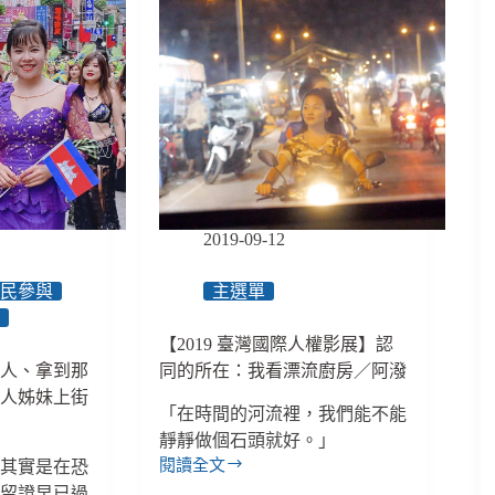
2019-09-12
公民參與
主選單
機
【2019 臺灣國際人權影展】認
灣人、拿到那
同的所在：我看漂流廚房／阿潑
家人姊妹上街
「在時間的河流裡，我們能不能
靜靜做個石頭就好。」
閱讀全文
我其實是在恐
【2019
居留證早已過