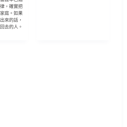
臺
法律，確實把
灣
國
的家庭。如果
際
講出來的話，
人
送回去的人。
權
影
展】
認
同
的
所
在：
我
看
漂
流
廚
房
／
阿
潑