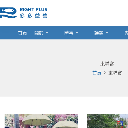
跳
至
主
要
內
首頁
關於
時事
議題
容
柬埔寨
首頁
柬埔寨